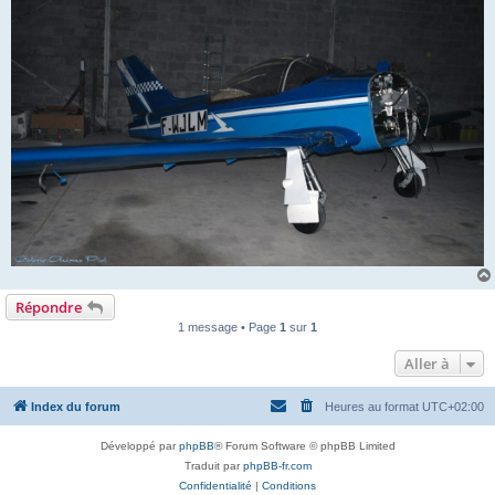
Répondre
1 message • Page
1
sur
1
Aller à
Index du forum
Heures au format
UTC+02:00
Développé par
phpBB
® Forum Software © phpBB Limited
Traduit par
phpBB-fr.com
Confidentialité
|
Conditions