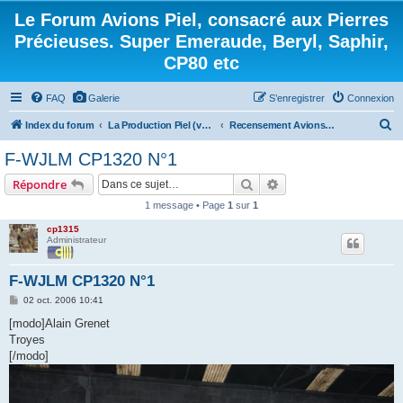
Le Forum Avions Piel, consacré aux Pierres
Précieuses. Super Emeraude, Beryl, Saphir,
CP80 etc
FAQ
Galerie
S’enregistrer
Connexion
R
Index du forum
La Production Piel (vos questions, vos réponses)
Recensement Avions Piel France
e
F-WJLM CP1320 N°1
c
Rechercher
Recherche avancée
Répondre
h
1 message • Page
1
sur
1
e
cp1315
r
Administrateur
c
h
F-WJLM CP1320 N°1
e
M
02 oct. 2006 10:41
e
r
s
[modo]Alain Grenet
s
Troyes
a
g
[/modo]
e