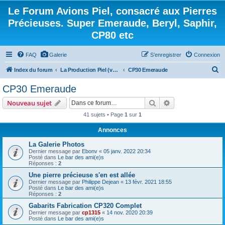
Le Forum Avions Piel, consacré aux Pierres
Précieuses. Super Emeraude, Beryl, Saphir,
CP80 etc
FAQ
Galerie
S’enregistrer
Connexion
R
Index du forum
La Production Piel (vos questions, vos réponses)
CP30 Emeraude
e
CP30 Emeraude
c
Rechercher
Recherche avanc
Nouveau sujet
h
41 sujets • Page
1
sur
1
e
Annonces
r
c
La Galerie Photos
Dernier message par
Ebonv
«
05 janv. 2022 20:34
h
Posté dans
Le bar des ami(e)s
Réponses :
2
e
Une pierre précieuse s'en est allée
r
Dernier message par
Philippe Dejean
«
13 févr. 2021 18:55
Posté dans
Le bar des ami(e)s
Réponses :
2
Gabarits Fabrication CP320 Complet
Dernier message par
cp1315
«
14 nov. 2020 20:39
Posté dans
Le bar des ami(e)s