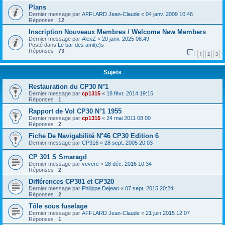
Plans
Dernier message par
AFFLARD Jean-Claude
«
04 janv. 2009 10:46
Réponses :
12
Inscription Nouveaux Membres / Welcome New Members
Dernier message par
AlexZ
«
20 janv. 2025 08:49
Posté dans
Le bar des ami(e)s
Réponses :
73
1
2
3
Sujets
Restauration du CP30 N°1
Dernier message par
cp1315
«
18 févr. 2014 19:15
Réponses :
1
Rapport de Vol CP30 N°1 1955
Dernier message par
cp1315
«
24 mai 2011 08:00
Réponses :
2
Fiche De Navigabilité N°46 CP30 Edition 6
Dernier message par
CP316
«
28 sept. 2005 20:03
CP 301 S Smaragd
Dernier message par
vevere
«
28 déc. 2016 10:34
Réponses :
2
Différences CP301 et CP320
Dernier message par
Philippe Dejean
«
07 sept. 2015 20:24
Réponses :
2
Tôle sous fuselage
Dernier message par
AFFLARD Jean-Claude
«
21 juin 2015 12:07
Réponses :
1