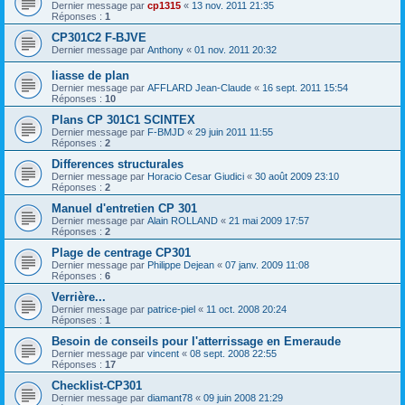
Dernier message par
cp1315
«
13 nov. 2011 21:35
Réponses :
1
CP301C2 F-BJVE
Dernier message par
Anthony
«
01 nov. 2011 20:32
liasse de plan
Dernier message par
AFFLARD Jean-Claude
«
16 sept. 2011 15:54
Réponses :
10
Plans CP 301C1 SCINTEX
Dernier message par
F-BMJD
«
29 juin 2011 11:55
Réponses :
2
Differences structurales
Dernier message par
Horacio Cesar Giudici
«
30 août 2009 23:10
Réponses :
2
Manuel d'entretien CP 301
Dernier message par
Alain ROLLAND
«
21 mai 2009 17:57
Réponses :
2
Plage de centrage CP301
Dernier message par
Philippe Dejean
«
07 janv. 2009 11:08
Réponses :
6
Verrière...
Dernier message par
patrice-piel
«
11 oct. 2008 20:24
Réponses :
1
Besoin de conseils pour l'atterrissage en Emeraude
Dernier message par
vincent
«
08 sept. 2008 22:55
Réponses :
17
Checklist-CP301
Dernier message par
diamant78
«
09 juin 2008 21:29