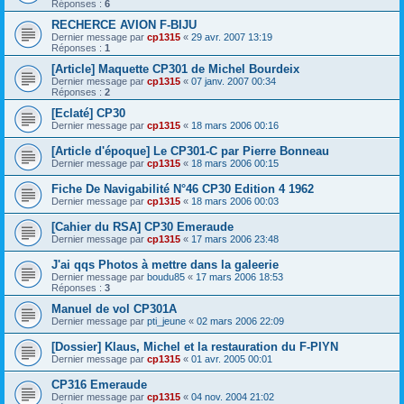
Réponses :
6
RECHERCE AVION F-BIJU
Dernier message par
cp1315
«
29 avr. 2007 13:19
Réponses :
1
[Article] Maquette CP301 de Michel Bourdeix
Dernier message par
cp1315
«
07 janv. 2007 00:34
Réponses :
2
[Eclaté] CP30
Dernier message par
cp1315
«
18 mars 2006 00:16
[Article d'époque] Le CP301-C par Pierre Bonneau
Dernier message par
cp1315
«
18 mars 2006 00:15
Fiche De Navigabilité N°46 CP30 Edition 4 1962
Dernier message par
cp1315
«
18 mars 2006 00:03
[Cahier du RSA] CP30 Emeraude
Dernier message par
cp1315
«
17 mars 2006 23:48
J'ai qqs Photos à mettre dans la galeerie
Dernier message par
boudu85
«
17 mars 2006 18:53
Réponses :
3
Manuel de vol CP301A
Dernier message par
pti_jeune
«
02 mars 2006 22:09
[Dossier] Klaus, Michel et la restauration du F-PIYN
Dernier message par
cp1315
«
01 avr. 2005 00:01
CP316 Emeraude
Dernier message par
cp1315
«
04 nov. 2004 21:02