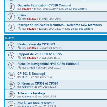
Gabarits Fabrication CP320 Complet
par
cp1315
»
14 nov. 2020 20:39
» dans
Le bar des ami(e)s
Plans
par
cp1315
»
14 sept. 2004 21:41
Inscription Nouveaux Membres / Welcome New Members
par
cp1315
»
12 sept. 2004 23:23
» dans
Le bar des ami(e)s
SUJETS
Restauration du CP30 N°1
par
cp1315
»
24 mars 2006 22:31
Rapport de Vol CP30 N°1 1955
par
cp1315
»
04 avr. 2009 15:19
Fiche De Navigabilité N°46 CP30 Edition 6
par
CP316
»
28 sept. 2005 20:03
CP 301 S Smaragd
par
D520
»
22 nov. 2016 21:36
Différences CP301 et CP320
par
Anthony
»
28 avr. 2014 20:13
Tôle sous fuselage
par
Anthony
»
22 oct. 2014 16:03
mie à l'air libre réservoir
par
Anthony
»
23 nov. 2014 13:11