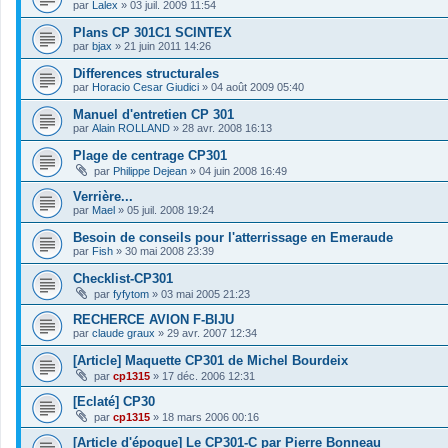
par
Lalex
»
03 juil. 2009 11:54
Plans CP 301C1 SCINTEX
par
bjax
»
21 juin 2011 14:26
Differences structurales
par
Horacio Cesar Giudici
»
04 août 2009 05:40
Manuel d'entretien CP 301
par
Alain ROLLAND
»
28 avr. 2008 16:13
Plage de centrage CP301
par
Philippe Dejean
»
04 juin 2008 16:49
Verrière...
par
Mael
»
05 juil. 2008 19:24
Besoin de conseils pour l'atterrissage en Emeraude
par
Fish
»
30 mai 2008 23:39
Checklist-CP301
par
fyfytom
»
03 mai 2005 21:23
RECHERCE AVION F-BIJU
par
claude graux
»
29 avr. 2007 12:34
[Article] Maquette CP301 de Michel Bourdeix
par
cp1315
»
17 déc. 2006 12:31
[Eclaté] CP30
par
cp1315
»
18 mars 2006 00:16
[Article d'époque] Le CP301-C par Pierre Bonneau