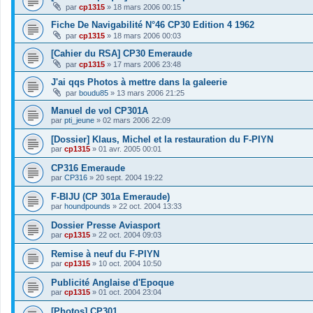
par
cp1315
»
18 mars 2006 00:15
Fiche De Navigabilité N°46 CP30 Edition 4 1962
par
cp1315
»
18 mars 2006 00:03
[Cahier du RSA] CP30 Emeraude
par
cp1315
»
17 mars 2006 23:48
J'ai qqs Photos à mettre dans la galeerie
par
boudu85
»
13 mars 2006 21:25
Manuel de vol CP301A
par
pti_jeune
»
02 mars 2006 22:09
[Dossier] Klaus, Michel et la restauration du F-PIYN
par
cp1315
»
01 avr. 2005 00:01
CP316 Emeraude
par
CP316
»
20 sept. 2004 19:22
F-BIJU (CP 301a Emeraude)
par
houndpounds
»
22 oct. 2004 13:33
Dossier Presse Aviasport
par
cp1315
»
22 oct. 2004 09:03
Remise à neuf du F-PIYN
par
cp1315
»
10 oct. 2004 10:50
Publicité Anglaise d'Epoque
par
cp1315
»
01 oct. 2004 23:04
[Photos] CP301