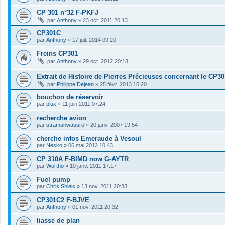
CP 301 n°32 F-PKFJ
par
Anthony
»
23 oct. 2011 20:13
CP301C
par
Anthony
»
17 juil. 2014 09:20
Freins CP301
par
Anthony
»
29 oct. 2012 20:18
Extrait de Histoire de Pierres Précieuses concernant le CP30
par
Philippe Dejean
»
25 févr. 2013 15:20
bouchon de réservoir
par
plux
»
11 juin 2011 07:24
recherche avion
par
stramanwassro
»
20 janv. 2007 19:54
cherche infos Emeraude à Vesoul
par
Nesko
»
06 mai 2012 10:43
CP 310A F-BIMD now G-AYTR
par
Wortho
»
10 janv. 2011 17:17
Fuel pump
par
Chris Shiels
»
13 nov. 2011 20:33
CP301C2 F-BJVE
par
Anthony
»
01 nov. 2011 20:32
liasse de plan