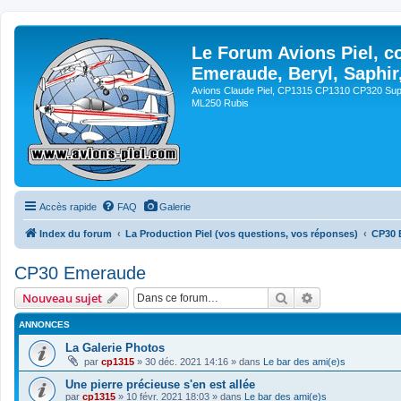
Le Forum Avions Piel, c
Emeraude, Beryl, Saphir
Avions Claude Piel, CP1315 CP1310 CP320 Sup
ML250 Rubis
Accès rapide
FAQ
Galerie
Index du forum
La Production Piel (vos questions, vos réponses)
CP30 
CP30 Emeraude
Rechercher
Recherche avan
Nouveau sujet
ANNONCES
La Galerie Photos
par
cp1315
»
30 déc. 2021 14:16
» dans
Le bar des ami(e)s
Une pierre précieuse s'en est allée
par
cp1315
»
10 févr. 2021 18:03
» dans
Le bar des ami(e)s