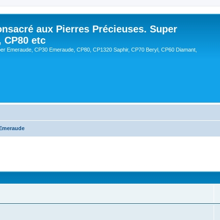
onsacré aux Pierres Précieuses. Super
, CP80 etc
er Emeraude, CP30 Emeraude, CP80, CP1320 Saphir, CP70 Beryl, CP60 Diamant,
Emeraude
cée