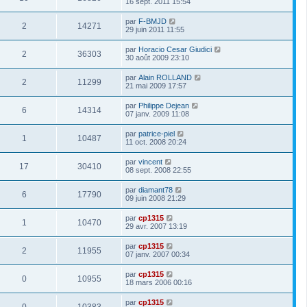
16 sept. 2011 15:54
par
F-BMJD
2
14271
29 juin 2011 11:55
par
Horacio Cesar Giudici
2
36303
30 août 2009 23:10
par
Alain ROLLAND
2
11299
21 mai 2009 17:57
par
Philippe Dejean
6
14314
07 janv. 2009 11:08
par
patrice-piel
1
10487
11 oct. 2008 20:24
par
vincent
17
30410
08 sept. 2008 22:55
par
diamant78
6
17790
09 juin 2008 21:29
par
cp1315
1
10470
29 avr. 2007 13:19
par
cp1315
2
11955
07 janv. 2007 00:34
par
cp1315
0
10955
18 mars 2006 00:16
par
cp1315