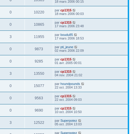
0
10383
18 mars 2006 00:15
par
cp1315
0
10220
18 mars 2006 00:03
par
cp1315
0
10865
17 mars 2006 23:48
par
boudu85
3
11955
17 mars 2006 18:53
par
pti_jeune
0
9873
02 mars 2006 22:09
par
cp1315
0
9285
01 avr. 2005 00:01
par
cp1315
3
13550
04 nov. 2004 21:02
par
houndpounds
0
15077
22 oct. 2004 13:33
par
cp1315
0
9563
22 oct. 2004 09:03
par
cp1315
0
9690
10 oct. 2004 10:50
par
Superpotez
3
12522
05 oct. 2004 13:03
par
Superpotez