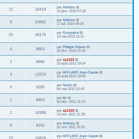
par
Anthony
12
20419
12 janv. 2015 07:20
par
Anthony
0
23682
17 juil. 2014 09:20
par
Grospatrol
25
48175
10 mai 2013 11:31
par
Philippe Dejean
0
9663
25 févr. 2013 15:20
par
cp1315
1
9666
20 août 2012 19:54
par
AFFLARD Jean-Claude
3
12570
20 août 2012 18:59
par
Nesko
0
9285
06 mai 2012 10:43
par
tbr
1
9463
02 déc. 2011 21:13
par
cp1315
1
10398
13 nov. 2011 21:35
par
Anthony
0
9192
01 nov. 2011 20:32
par
AFFLARD Jean-Claude
10
16826