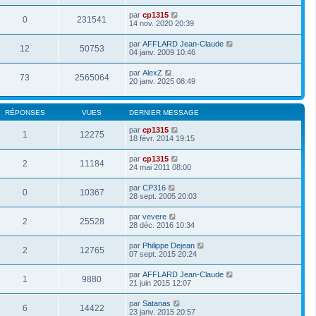
par
cp1315
0
231541
14 nov. 2020 20:39
par
AFFLARD Jean-Claude
12
50753
04 janv. 2009 10:46
par
AlexZ
73
2565064
20 janv. 2025 08:49
RÉPONSES
VUES
DERNIER MESSAGE
par
cp1315
1
12275
18 févr. 2014 19:15
par
cp1315
2
11184
24 mai 2011 08:00
par
CP316
0
10367
28 sept. 2005 20:03
par
vevere
2
25528
28 déc. 2016 10:34
par
Philippe Dejean
2
12765
07 sept. 2015 20:24
par
AFFLARD Jean-Claude
1
9880
21 juin 2015 12:07
par
Satanas
6
14422
23 janv. 2015 20:57