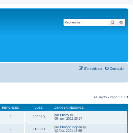
Recherch
Rech
S’enregistrer
Connexion
41 sujets • Page
1
sur
1
RÉPONSES
VUES
DERNIER MESSAGE
par
Ebonv
2
220919
05 janv. 2022 20:34
par
Philippe Dejean
2
218080
13 févr. 2021 18:55