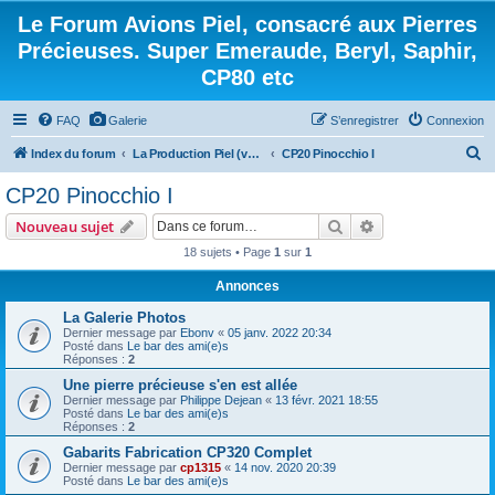
Le Forum Avions Piel, consacré aux Pierres
Précieuses. Super Emeraude, Beryl, Saphir,
CP80 etc
FAQ
Galerie
S’enregistrer
Connexion
R
Index du forum
La Production Piel (vos questions, vos réponses)
CP20 Pinocchio I
e
CP20 Pinocchio I
c
Rechercher
Recherche avanc
Nouveau sujet
h
18 sujets • Page
1
sur
1
e
Annonces
r
c
La Galerie Photos
Dernier message par
Ebonv
«
05 janv. 2022 20:34
h
Posté dans
Le bar des ami(e)s
Réponses :
2
e
Une pierre précieuse s'en est allée
r
Dernier message par
Philippe Dejean
«
13 févr. 2021 18:55
Posté dans
Le bar des ami(e)s
Réponses :
2
Gabarits Fabrication CP320 Complet
Dernier message par
cp1315
«
14 nov. 2020 20:39
Posté dans
Le bar des ami(e)s