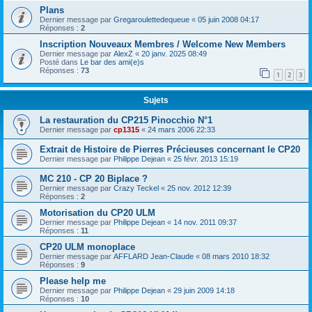
Plans
Dernier message par
Gregaroulettedequeue
«
05 juin 2008 04:17
Réponses :
2
Inscription Nouveaux Membres / Welcome New Members
Dernier message par
AlexZ
«
20 janv. 2025 08:49
Posté dans
Le bar des ami(e)s
Réponses :
73
1
2
3
Sujets
La restauration du CP215 Pinocchio N°1
Dernier message par
cp1315
«
24 mars 2006 22:33
Extrait de Histoire de Pierres Précieuses concernant le CP20
Dernier message par
Philippe Dejean
«
25 févr. 2013 15:19
MC 210 - CP 20 Biplace ?
Dernier message par
Crazy Teckel
«
25 nov. 2012 12:39
Réponses :
2
Motorisation du CP20 ULM
Dernier message par
Philippe Dejean
«
14 nov. 2011 09:37
Réponses :
11
CP20 ULM monoplace
Dernier message par
AFFLARD Jean-Claude
«
08 mars 2010 18:32
Réponses :
9
Please help me
Dernier message par
Philippe Dejean
«
29 juin 2009 14:18
Réponses :
10