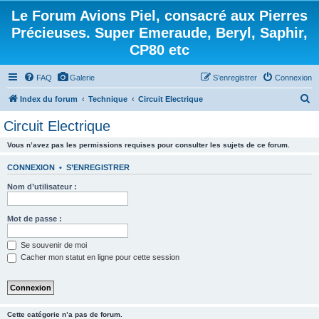
Le Forum Avions Piel, consacré aux Pierres
Précieuses. Super Emeraude, Beryl, Saphir,
CP80 etc
FAQ
Galerie
S’enregistrer
Connexion
R
Index du forum
Technique
Circuit Electrique
e
Circuit Electrique
c
Vous n’avez pas les permissions requises pour consulter les sujets de ce forum.
h
e
CONNEXION
•
S’ENREGISTRER
r
Nom d’utilisateur :
c
h
Mot de passe :
e
Se souvenir de moi
r
Cacher mon statut en ligne pour cette session
Cette catégorie n’a pas de forum.