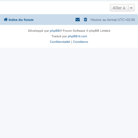
Aller à
Index du forum
Heures au format
UTC+02:00
Développé par
phpBB
® Forum Software © phpBB Limited
Traduit par
phpBB-fr.com
Confidentialité
|
Conditions