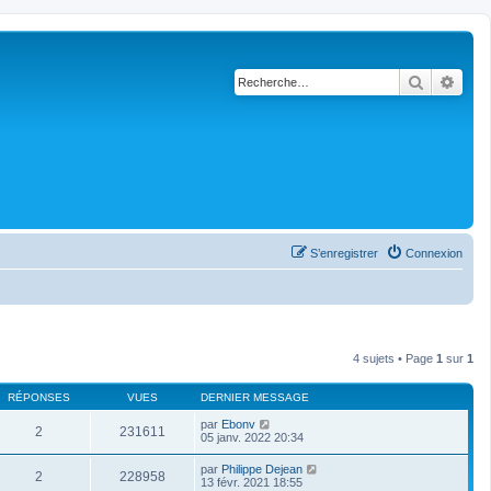
Recherch
Rech
S’enregistrer
Connexion
4 sujets • Page
1
sur
1
RÉPONSES
VUES
DERNIER MESSAGE
par
Ebonv
2
231611
05 janv. 2022 20:34
par
Philippe Dejean
2
228958
13 févr. 2021 18:55