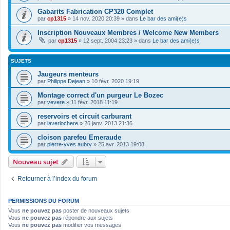
Gabarits Fabrication CP320 Complet
par
cp1315
»
14 nov. 2020 20:39
» dans
Le bar des ami(e)s
Inscription Nouveaux Membres / Welcome New Members
par
cp1315
»
12 sept. 2004 23:23
» dans
Le bar des ami(e)s
SUJETS
Jaugeurs menteurs
par
Philippe Dejean
»
10 févr. 2020 19:19
Montage correct d'un purgeur Le Bozec
par
vevere
»
11 févr. 2018 11:19
reservoirs et circuit carburant
par
laverlochere
»
26 janv. 2013 21:36
cloison parefeu Emeraude
par
pierre-yves aubry
»
25 avr. 2013 19:08
Nouveau sujet
Retourner à l’index du forum
PERMISSIONS DU FORUM
Vous
ne pouvez pas
poster de nouveaux sujets
Vous
ne pouvez pas
répondre aux sujets
Vous
ne pouvez pas
modifier vos messages