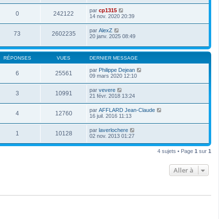
par
cp1315
0
242122
14 nov. 2020 20:39
par
AlexZ
73
2602235
20 janv. 2025 08:49
RÉPONSES
VUES
DERNIER MESSAGE
par
Philippe Dejean
6
25561
09 mars 2020 12:10
par
vevere
3
10991
21 févr. 2018 13:24
par
AFFLARD Jean-Claude
4
12760
16 juil. 2016 11:13
par
laverlochere
1
10128
02 nov. 2013 01:27
4 sujets • Page
1
sur
1
Aller à