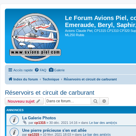
Le Forum Avions Piel, c
Emeraude, Beryl, Saphir
Avions Claude Piel, CP1315 CP1310 CP320 Sup
ML250 Rubis
Accès rapide
FAQ
Galerie
Index du forum
Technique
Réservoirs et circuit de carburant
Réservoirs et circuit de carburant
Rechercher
Recherche avan
Nouveau sujet
ANNONCES
La Galerie Photos
par
cp1315
»
30 déc. 2021 14:16
» dans
Le bar des ami(e)s
Une pierre précieuse s'en est allée
par
cp1315
»
10 févr. 2021 18:03
» dans
Le bar des ami(e)s