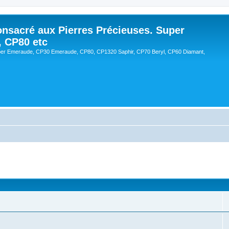
onsacré aux Pierres Précieuses. Super
, CP80 etc
er Emeraude, CP30 Emeraude, CP80, CP1320 Saphir, CP70 Beryl, CP60 Diamant,
cée