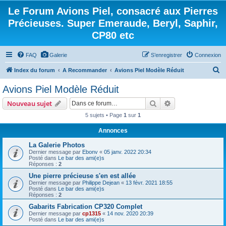
Le Forum Avions Piel, consacré aux Pierres
Précieuses. Super Emeraude, Beryl, Saphir,
CP80 etc
FAQ
Galerie
S’enregistrer
Connexion
R
Index du forum
A Recommander
Avions Piel Modèle Réduit
e
Avions Piel Modèle Réduit
c
Rechercher
Recherche avanc
Nouveau sujet
h
5 sujets • Page
1
sur
1
e
Annonces
r
c
La Galerie Photos
Dernier message par
Ebonv
«
05 janv. 2022 20:34
h
Posté dans
Le bar des ami(e)s
Réponses :
2
e
Une pierre précieuse s'en est allée
r
Dernier message par
Philippe Dejean
«
13 févr. 2021 18:55
Posté dans
Le bar des ami(e)s
Réponses :
2
Gabarits Fabrication CP320 Complet
Dernier message par
cp1315
«
14 nov. 2020 20:39
Posté dans
Le bar des ami(e)s