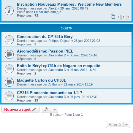
Inscription Nouveaux Membres / Welcome New Members
Dernier message par
AlexZ
«
20 janv. 2025 08:49
Posté dans
Le bar des ami(e)s
Réponses :
73
1
2
3
Sujets
Construction du CP 751b Béryl
Dernier message par
Philippe Dejean
«
26 juin 2022 21:02
Réponses :
9
Aéromodélisme: Passion PIEL
Dernier message par
Alexandre D
«
06 nov. 2020 14:16
Réponses :
5
Enfin le Béryl cp751b de Nogaro en maquette
Dernier message par
Alexandre D
«
07 mai 2014 16:39
Réponses :
2
Maquette Carton du CP301
Dernier message par
Anthony
«
21 mars 2014 13:19
CP215 Pinocchio maquette au 1/4 ?
Dernier message par
Alexandre D
«
07 janv. 2014 13:31
Réponses :
13
Nouveau sujet
5 sujets • Page
1
sur
1
Aller à