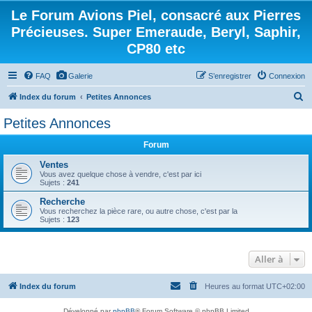
Le Forum Avions Piel, consacré aux Pierres
Précieuses. Super Emeraude, Beryl, Saphir,
CP80 etc
FAQ
Galerie
S’enregistrer
Connexion
R
Index du forum
Petites Annonces
e
Petites Annonces
c
Forum
h
e
Ventes
Vous avez quelque chose à vendre, c'est par ici
r
Sujets :
241
c
Recherche
Vous recherchez la pièce rare, ou autre chose, c'est par la
h
Sujets :
123
e
r
Aller à
Index du forum
Heures au format
UTC+02:00
Développé par
phpBB
® Forum Software © phpBB Limited