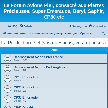
Le Forum Avions Piel, consacré aux Pierres
Précieuses. Super Emeraude, Beryl, Saphir,
CP80 etc
FAQ
Galerie
S’enregistrer
Connexion
R
Index du forum
La Production Piel (vos questions, vos réponses)
e
La Production Piel (vos questions, vos réponses)
c
Forum
h
e
Recensement Avions Piel France
Sujets :
383
r
Recensement Avions Piel Angleterre
c
Sujets :
59
h
CP10 Pinocchio
e
Sujets :
3
r
CP20 Pinocchio I
Sujets :
19
CP30 Emeraude
Sujets :
42
CP40 Donald