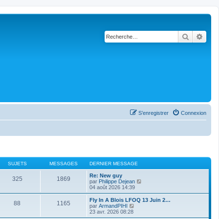
Recherch
Rech
S’enregistrer
Connexion
SUJETS
MESSAGES
DERNIER MESSAGE
Re: New guy
325
1869
V
par
Philippe Dejean
o
04 août 2026 14:39
i
r
Fly In A Blois LFOQ 13 Juin 2…
88
1165
l
V
par
ArmandPIHI
e
o
23 avr. 2026 08:28
d
i