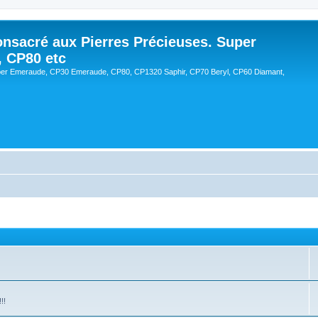
onsacré aux Pierres Précieuses. Super
, CP80 etc
er Emeraude, CP30 Emeraude, CP80, CP1320 Saphir, CP70 Beryl, CP60 Diamant,
!!