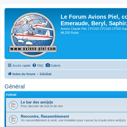
Le Forum Avions Piel, c
Emeraude, Beryl, Saphir
Avions Claude Piel, CP1315 CP1310 CP320 Sup
ML250 Rubis
Accès rapide
FAQ
Galerie
Index du forum
Général
Général
FORUM
Le bar des ami(e)s
Pour discuter de tout et de rien
Rencontre, Rassemblement
Un rassemblement à venir, une invitation pour casser la croute entre ami(e)s !