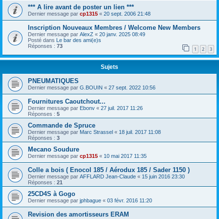
*** A lire avant de poster un lien ***
Dernier message par
cp1315
«
20 sept. 2006 21:48
Inscription Nouveaux Membres / Welcome New Members
Dernier message par
AlexZ
«
20 janv. 2025 08:49
Posté dans
Le bar des ami(e)s
Réponses :
73
1
2
3
Sujets
PNEUMATIQUES
Dernier message par
G.BOUIN
«
27 sept. 2022 10:56
Fournitures Caoutchout...
Dernier message par
Ebonv
«
27 juil. 2017 11:26
Réponses :
5
Commande de Spruce
Dernier message par
Marc Strassel
«
18 juil. 2017 11:08
Réponses :
3
Mecano Soudure
Dernier message par
cp1315
«
10 mai 2017 11:35
Colle a bois ( Enocol 185 / Aérodux 185 / Sader 1150 )
Dernier message par
AFFLARD Jean-Claude
«
15 juin 2016 23:30
Réponses :
21
25CD4S à Gogo
Dernier message par
jphbague
«
03 févr. 2016 11:20
Revision des amortisseurs ERAM