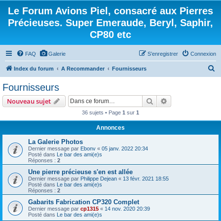
Le Forum Avions Piel, consacré aux Pierres
Précieuses. Super Emeraude, Beryl, Saphir,
CP80 etc
FAQ
Galerie
S’enregistrer
Connexion
R
Index du forum
A Recommander
Fournisseurs
e
Fournisseurs
c
Rechercher
Recherche avanc
Nouveau sujet
h
36 sujets • Page
1
sur
1
e
Annonces
r
c
La Galerie Photos
Dernier message par
Ebonv
«
05 janv. 2022 20:34
h
Posté dans
Le bar des ami(e)s
Réponses :
2
e
Une pierre précieuse s'en est allée
r
Dernier message par
Philippe Dejean
«
13 févr. 2021 18:55
Posté dans
Le bar des ami(e)s
Réponses :
2
Gabarits Fabrication CP320 Complet
Dernier message par
cp1315
«
14 nov. 2020 20:39
Posté dans
Le bar des ami(e)s