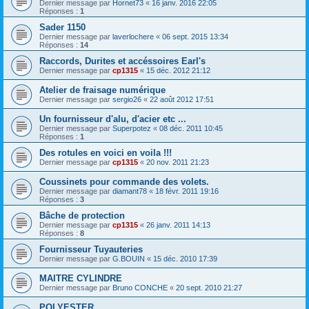
Dernier message par
Hornet73
«
16 janv. 2016 22:05
Réponses :
1
Sader 1150
Dernier message par
laverlochere
«
06 sept. 2015 13:34
Réponses :
14
Raccords, Durites et accéssoires Earl's
Dernier message par
cp1315
«
15 déc. 2012 21:12
Atelier de fraisage numérique
Dernier message par
sergio26
«
22 août 2012 17:51
Un fournisseur d'alu, d'acier etc ...
Dernier message par
Superpotez
«
08 déc. 2011 10:45
Réponses :
1
Des rotules en voici en voila !!!
Dernier message par
cp1315
«
20 nov. 2011 21:23
Coussinets pour commande des volets.
Dernier message par
diamant78
«
18 févr. 2011 19:16
Réponses :
3
Bâche de protection
Dernier message par
cp1315
«
26 janv. 2011 14:13
Réponses :
8
Fournisseur Tuyauteries
Dernier message par
G.BOUIN
«
15 déc. 2010 17:39
MAITRE CYLINDRE
Dernier message par
Bruno CONCHE
«
20 sept. 2010 21:27
POLYESTER