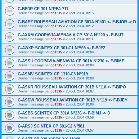
G-BFDP CP 301 N°PFA 711
Dernier message par
cp1315
«
20 oct. 2004 10:15
G-BAPZ ROUSSEAU AVIATION CP 301A N°401 <- F-BJOR -> D
Dernier message par
cp1315
«
20 oct. 2004 10:12
G-AXXM COOPAVIA-MENAVIA CP 301A N°220 <- F-BIJT
Dernier message par
cp1315
«
20 oct. 2004 10:11
G-AWXP SCINTEX CP 301-C1 N°565 <- F-BJFZ
Dernier message par
cp1315
«
20 oct. 2004 10:09
G-ASSU COOPAVIA-MENAVIA CP 301A N°230 <- F-BIME
Dernier message par
cp1315
«
20 oct. 2004 10:09
G-ASMV SCINTEX CP 1310-C3 N°919
Dernier message par
cp1315
«
20 oct. 2004 10:08
G-ASKR ROUSSEAU AVIATION CP 301B N°110 <- F-BIPO
Dernier message par
cp1315
«
20 oct. 2004 10:07
G-ASDW ROUSSEAU AVIATION CP 301B N°119 <- F-BJEY
Dernier message par
cp1315
«
20 oct. 2004 10:06
G-ASBS SCINTEX CP 301A N°236 <- F-BIMJ -> D
Dernier message par
cp1315
«
20 oct. 2004 09:59
G-ARSJ SCINTEX CP 301-C2 N°581
Dernier message par
cp1315
«
20 oct. 2004 09:57