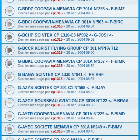
G-BDDZ COOPAVIA-MENAVIA CP 301A N°253 <- F-BIMZ
Dernier message par
cp1315
«
20 oct. 2004 09:06
G-BDCI COOPAVIA-MENAVIA CP 301A N°503 <- F-BIRC
Dernier message par
cp1315
«
20 oct. 2004 09:04
G-BCHP SCINTEX CP 1310-C3 N°902 <- G-JOSI <-
Dernier message par
cp1315
«
20 oct. 2004 09:02
G-BCCR KORIST FLYING GROUP CP 301 N°PFA 712
Dernier message par
cp1315
«
20 oct. 2004 09:00
G-BBKL COOPAVIA-MENAVIA CP 301A N°237 <- F-BIMK
Dernier message par
cp1315
«
20 oct. 2004 08:59
G-BANW SCINTEX CP 1330 N°941 <- PH-VRF
Dernier message par
cp1315
«
20 oct. 2004 08:57
G-AZYS SCINTEX CP 301-C1 N°568 <- F-BJAY
Dernier message par
cp1315
«
20 oct. 2004 08:52
G-AZGY ROUSSEAU AVIATION CP 301B N°122 <- F-BRAA
Dernier message par
cp1315
«
20 oct. 2004 08:50
G-AYTR COOPAVIA-MENAVIA CP 301A N°229 <- F-BIMD
Dernier message par
cp1315
«
20 oct. 2004 08:49
G-AYEC SOCIETE MENAVIA CP 301A N°249 <- F-BIMV
Dernier message par
cp1315
«
20 oct. 2004 08:48