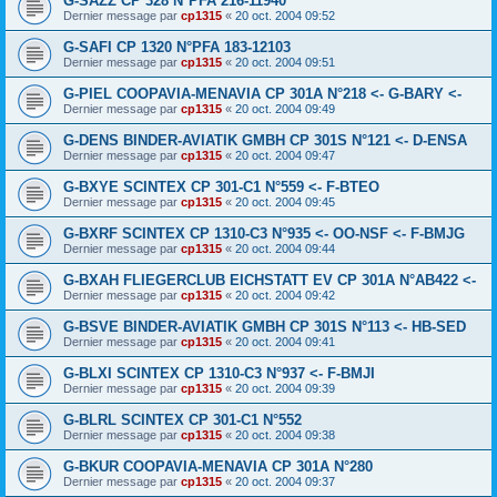
G-SAZZ CP 328 N°PFA 216-11940
Dernier message par
cp1315
«
20 oct. 2004 09:52
G-SAFI CP 1320 N°PFA 183-12103
Dernier message par
cp1315
«
20 oct. 2004 09:51
G-PIEL COOPAVIA-MENAVIA CP 301A N°218 <- G-BARY <-
Dernier message par
cp1315
«
20 oct. 2004 09:49
G-DENS BINDER-AVIATIK GMBH CP 301S N°121 <- D-ENSA
Dernier message par
cp1315
«
20 oct. 2004 09:47
G-BXYE SCINTEX CP 301-C1 N°559 <- F-BTEO
Dernier message par
cp1315
«
20 oct. 2004 09:45
G-BXRF SCINTEX CP 1310-C3 N°935 <- OO-NSF <- F-BMJG
Dernier message par
cp1315
«
20 oct. 2004 09:44
G-BXAH FLIEGERCLUB EICHSTATT EV CP 301A N°AB422 <-
Dernier message par
cp1315
«
20 oct. 2004 09:42
G-BSVE BINDER-AVIATIK GMBH CP 301S N°113 <- HB-SED
Dernier message par
cp1315
«
20 oct. 2004 09:41
G-BLXI SCINTEX CP 1310-C3 N°937 <- F-BMJI
Dernier message par
cp1315
«
20 oct. 2004 09:39
G-BLRL SCINTEX CP 301-C1 N°552
Dernier message par
cp1315
«
20 oct. 2004 09:38
G-BKUR COOPAVIA-MENAVIA CP 301A N°280
Dernier message par
cp1315
«
20 oct. 2004 09:37