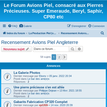
Le Forum Avions Piel, consacré aux Pierres
Précieuses. Super Emeraude, Beryl, Saphir,
CP80 etc
FAQ
Galerie
S’enregistrer
Connexion
R
Index du forum
La Production Piel (vos questions, vos réponses)
Recensement Avions Piel Angleterre
e
Recensement Avions Piel Angleterre
c
Rechercher
Recherche avanc
Nouveau sujet
h
e
1
2
Suivante
58 sujets
r
Annonces
c
La Galerie Photos
h
Dernier message par
Ebonv
«
05 janv. 2022 20:34
Posté dans
Le bar des ami(e)s
e
Réponses :
2
r
Une pierre précieuse s'en est allée
Dernier message par
Philippe Dejean
«
13 févr. 2021 18:55
Posté dans
Le bar des ami(e)s
Réponses :
2
Gabarits Fabrication CP320 Complet
Dernier message par
cp1315
«
14 nov. 2020 20:39