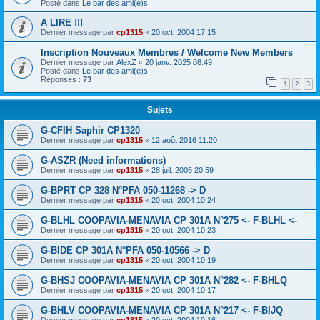
Posté dans
Le bar des ami(e)s
A LIRE !!!
Dernier message par
cp1315
«
20 oct. 2004 17:15
Inscription Nouveaux Membres / Welcome New Members
Dernier message par
AlexZ
«
20 janv. 2025 08:49
Posté dans
Le bar des ami(e)s
Réponses :
73
1
2
3
Sujets
G-CFIH Saphir CP1320
Dernier message par
cp1315
«
12 août 2016 11:20
G-ASZR (Need informations)
Dernier message par
cp1315
«
28 juil. 2005 20:59
G-BPRT CP 328 N°PFA 050-11268 -> D
Dernier message par
cp1315
«
20 oct. 2004 10:24
G-BLHL COOPAVIA-MENAVIA CP 301A N°275 <- F-BLHL <-
Dernier message par
cp1315
«
20 oct. 2004 10:23
G-BIDE CP 301A N°PFA 050-10566 -> D
Dernier message par
cp1315
«
20 oct. 2004 10:19
G-BHSJ COOPAVIA-MENAVIA CP 301A N°282 <- F-BHLQ
Dernier message par
cp1315
«
20 oct. 2004 10:17
G-BHLV COOPAVIA-MENAVIA CP 301A N°217 <- F-BIJQ
Dernier message par
cp1315
«
20 oct. 2004 10:16