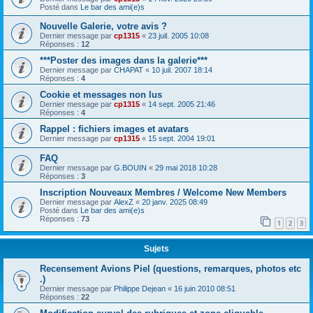
Posté dans
Le bar des ami(e)s
Nouvelle Galerie, votre avis ?
Dernier message par
cp1315
«
23 juil. 2005 10:08
Réponses :
12
***Poster des images dans la galerie***
Dernier message par
CHAPAT
«
10 juil. 2007 18:14
Réponses :
4
Cookie et messages non lus
Dernier message par
cp1315
«
14 sept. 2005 21:46
Réponses :
4
Rappel : fichiers images et avatars
Dernier message par
cp1315
«
15 sept. 2004 19:01
FAQ
Dernier message par
G.BOUIN
«
29 mai 2018 10:28
Réponses :
3
Inscription Nouveaux Membres / Welcome New Members
Dernier message par
AlexZ
«
20 janv. 2025 08:49
Posté dans
Le bar des ami(e)s
Réponses :
73
1
2
3
Sujets
Recensement Avions Piel (questions, remarques, photos etc
.)
Dernier message par
Philippe Dejean
«
16 juin 2010 08:51
Réponses :
22