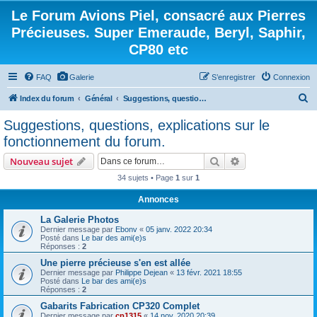
Le Forum Avions Piel, consacré aux Pierres
Précieuses. Super Emeraude, Beryl, Saphir,
CP80 etc
FAQ
Galerie
S’enregistrer
Connexion
R
Index du forum
Général
Suggestions, questions, explications sur le fonctionnement du forum.
e
Suggestions, questions, explications sur le
c
fonctionnement du forum.
h
Rechercher
Recherche avanc
Nouveau sujet
e
34 sujets • Page
1
sur
1
r
Annonces
c
h
La Galerie Photos
Dernier message par
Ebonv
«
05 janv. 2022 20:34
e
Posté dans
Le bar des ami(e)s
Réponses :
2
r
Une pierre précieuse s'en est allée
Dernier message par
Philippe Dejean
«
13 févr. 2021 18:55
Posté dans
Le bar des ami(e)s
Réponses :
2
Gabarits Fabrication CP320 Complet
Dernier message par
cp1315
«
14 nov. 2020 20:39