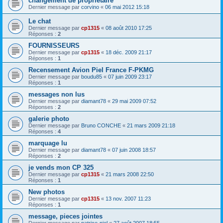
changement de propriétaire
Dernier message par
corvino
«
06 mai 2012 15:18
Le chat
Dernier message par
cp1315
«
08 août 2010 17:25
Réponses :
2
FOURNISSEURS
Dernier message par
cp1315
«
18 déc. 2009 21:17
Réponses :
1
Recensement Avion Piel France F-PKMG
Dernier message par
boudu85
«
07 juin 2009 23:17
Réponses :
1
messages non lus
Dernier message par
diamant78
«
29 mai 2009 07:52
Réponses :
2
galerie photo
Dernier message par
Bruno CONCHE
«
21 mars 2009 21:18
Réponses :
4
marquage lu
Dernier message par
diamant78
«
07 juin 2008 18:57
Réponses :
2
je vends mon CP 325
Dernier message par
cp1315
«
21 mars 2008 22:50
Réponses :
1
New photos
Dernier message par
cp1315
«
13 nov. 2007 11:23
Réponses :
1
message, pieces jointes
Dernier message par
patrice-piel
«
27 août 2007 18:55