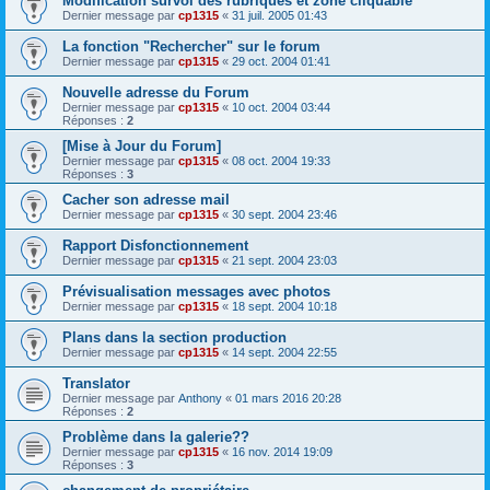
Modification survol des rubriques et zone cliquable
Dernier message par
cp1315
«
31 juil. 2005 01:43
La fonction "Rechercher" sur le forum
Dernier message par
cp1315
«
29 oct. 2004 01:41
Nouvelle adresse du Forum
Dernier message par
cp1315
«
10 oct. 2004 03:44
Réponses :
2
[Mise à Jour du Forum]
Dernier message par
cp1315
«
08 oct. 2004 19:33
Réponses :
3
Cacher son adresse mail
Dernier message par
cp1315
«
30 sept. 2004 23:46
Rapport Disfonctionnement
Dernier message par
cp1315
«
21 sept. 2004 23:03
Prévisualisation messages avec photos
Dernier message par
cp1315
«
18 sept. 2004 10:18
Plans dans la section production
Dernier message par
cp1315
«
14 sept. 2004 22:55
Translator
Dernier message par
Anthony
«
01 mars 2016 20:28
Réponses :
2
Problème dans la galerie??
Dernier message par
cp1315
«
16 nov. 2014 19:09
Réponses :
3