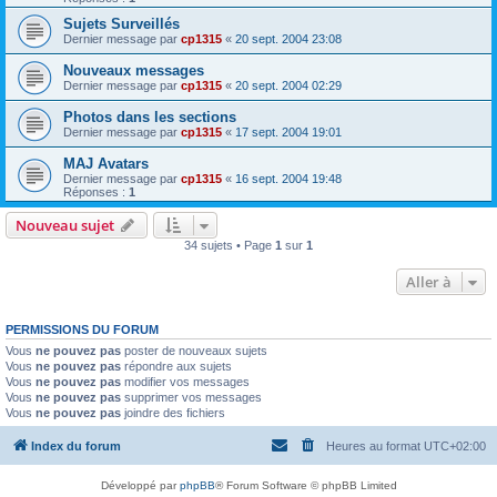
Sujets Surveillés
Dernier message par
cp1315
«
20 sept. 2004 23:08
Nouveaux messages
Dernier message par
cp1315
«
20 sept. 2004 02:29
Photos dans les sections
Dernier message par
cp1315
«
17 sept. 2004 19:01
MAJ Avatars
Dernier message par
cp1315
«
16 sept. 2004 19:48
Réponses :
1
Nouveau sujet
34 sujets • Page
1
sur
1
Aller à
PERMISSIONS DU FORUM
Vous
ne pouvez pas
poster de nouveaux sujets
Vous
ne pouvez pas
répondre aux sujets
Vous
ne pouvez pas
modifier vos messages
Vous
ne pouvez pas
supprimer vos messages
Vous
ne pouvez pas
joindre des fichiers
Index du forum
Heures au format
UTC+02:00
Développé par
phpBB
® Forum Software © phpBB Limited