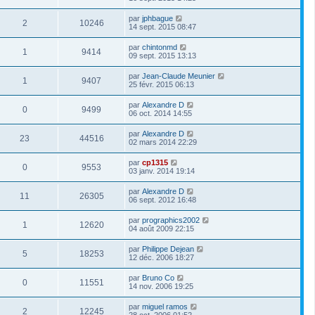
par
jphbague
2
10246
14 sept. 2015 08:47
par
chintonmd
1
9414
09 sept. 2015 13:13
par
Jean-Claude Meunier
1
9407
25 févr. 2015 06:13
par
Alexandre D
0
9499
06 oct. 2014 14:55
par
Alexandre D
23
44516
02 mars 2014 22:29
par
cp1315
0
9553
03 janv. 2014 19:14
par
Alexandre D
11
26305
06 sept. 2012 16:48
par
prographics2002
1
12620
04 août 2009 22:15
par
Philippe Dejean
5
18253
12 déc. 2006 18:27
par
Bruno Co
0
11551
14 nov. 2006 19:25
par
miguel ramos
2
12245
28 oct. 2006 01:52