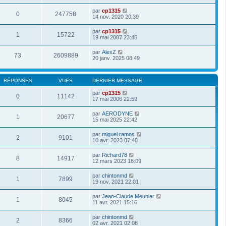
par
cp1315
0
247758
14 nov. 2020 20:39
par
cp1315
1
15722
19 mai 2007 23:45
par
AlexZ
73
2609889
20 janv. 2025 08:49
RÉPONSES
VUES
DERNIER MESSAGE
par
cp1315
0
11142
17 mai 2006 22:59
par
AERODYNE
1
20677
15 mai 2025 22:42
par
miguel ramos
2
9101
10 avr. 2023 07:48
par
Richard78
8
14917
12 mars 2023 18:09
par
chintonmd
1
7899
19 nov. 2021 22:01
par
Jean-Claude Meunier
1
8045
11 avr. 2021 15:16
par
chintonmd
2
8366
02 avr. 2021 02:08