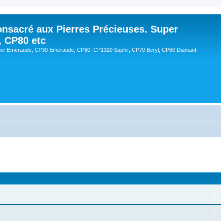
onsacré aux Pierres Précieuses. Super
, CP80 etc
er Emeraude, CP30 Emeraude, CP80, CP1320 Saphir, CP70 Beryl, CP60 Diamant,
cée