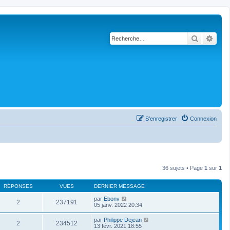
Recherch
Rech
S’enregistrer
Connexion
36 sujets • Page
1
sur
1
RÉPONSES
VUES
DERNIER MESSAGE
par
Ebonv
2
237191
05 janv. 2022 20:34
par
Philippe Dejean
2
234512
13 févr. 2021 18:55