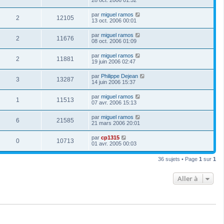
par
miguel ramos
2
12105
13 oct. 2006 00:01
par
miguel ramos
2
11676
08 oct. 2006 01:09
par
miguel ramos
2
11881
19 juin 2006 02:47
par
Philippe Dejean
3
13287
14 juin 2006 15:37
par
miguel ramos
1
11513
07 avr. 2006 15:13
par
miguel ramos
6
21585
21 mars 2006 20:01
par
cp1315
0
10713
01 avr. 2005 00:03
36 sujets • Page
1
sur
1
Aller à