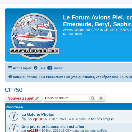
Le Forum Avions Piel, c
Emeraude, Beryl, Saphir
Avions Claude Piel, CP1315 CP1310 CP320 Sup
ML250 Rubis
Accès rapide
FAQ
Galerie
Index du forum
La Production Piel (vos questions, vos réponses)
CP750
CP750
Rechercher
Recherche avan
Nouveau sujet
ANNONCES
La Galerie Photos
par
cp1315
»
30 déc. 2021 14:16
» dans
Le bar des ami(e)s
Une pierre précieuse s'en est allée
par
cp1315
»
10 févr. 2021 18:03
» dans
Le bar des ami(e)s