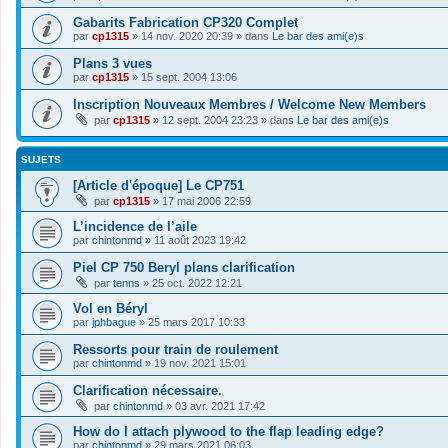
Gabarits Fabrication CP320 Complet
par
cp1315
»
14 nov. 2020 20:39
» dans
Le bar des ami(e)s
Plans 3 vues
par
cp1315
»
15 sept. 2004 13:06
Inscription Nouveaux Membres / Welcome New Members
par
cp1315
»
12 sept. 2004 23:23
» dans
Le bar des ami(e)s
SUJETS
[Article d'époque] Le CP751
par
cp1315
»
17 mai 2006 22:59
L’incidence de l’aile
par
chintonmd
»
11 août 2023 19:42
Piel CP 750 Beryl plans clarification
par
tenns
»
25 oct. 2022 12:21
Vol en Béryl
par
jphbague
»
25 mars 2017 10:33
Ressorts pour train de roulement
par
chintonmd
»
19 nov. 2021 15:01
Clarification nécessaire.
par
chintonmd
»
03 avr. 2021 17:42
How do I attach plywood to the flap leading edge?
par
chintonmd
»
29 mars 2021 06:03