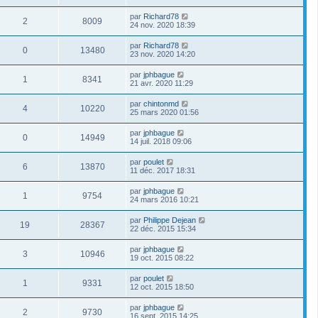
par
Richard78
2
8009
24 nov. 2020 18:39
par
Richard78
0
13480
23 nov. 2020 14:20
par
jphbague
1
8341
21 avr. 2020 11:29
par
chintonmd
4
10220
25 mars 2020 01:56
par
jphbague
0
14949
14 juil. 2018 09:06
par
poulet
6
13870
11 déc. 2017 18:31
par
jphbague
1
9754
24 mars 2016 10:21
par
Philippe Dejean
19
28367
22 déc. 2015 15:34
par
jphbague
3
10946
19 oct. 2015 08:22
par
poulet
1
9331
12 oct. 2015 18:50
par
jphbague
2
9730
16 sept. 2015 14:25