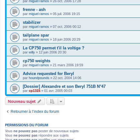
par
miguel ramos
»
26 oct. 2006 17:28
frenne - ash
par
miguel ramos
»
05 juil. 2006 19:15
stabilizer
par
miguel ramos
»
07 oct. 2006 00:12
tailplane spar
par
miguel ramos
»
18 juin 2006 20:29
Le CP750 permet t'il la voltige ?
par
willy
»
12 juin 2006 20:30
cp750 weights
par
miguel ramos
»
21 mars 2006 19:59
Advice requested for Beryl
par
houndpounds
»
22 oct. 2004 14:06
[Dossier] Alexandre et son Beryl 751B N°47
par
cp1315
»
01 avr. 2005 00:03
Nouveau sujet
Retourner à l’index du forum
PERMISSIONS DU FORUM
Vous
ne pouvez pas
poster de nouveaux sujets
Vous
ne pouvez pas
répondre aux sujets
Vous
ne pouvez pas
modifier vos messages