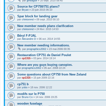
par
jphbague
»
16 sept. 2015 08:40
Source for CP750/751 plans?
par
Bryan
»
23 juin 2015 06:10
Spar block for landing gear
par
chintonmd
»
09 sept. 2015 00:10
New member needs plans clarification
par
chintonmd
»
24 févr. 2015 14:53
Béryl F-PJAL
par
Alexandre D
»
06 oct. 2014 14:55
New member needing informations.
par
prographics2002
»
23 mai 2006 00:35
Restauration CP751 de Daniel Poulet
par
cp1315
»
03 janv. 2014 19:14
Where are you guys buying canopies.
par
prographics2002
»
05 avr. 2008 22:24
Some questions about CP750 from New Zeland
par
cp1315
»
15 juin 2009 22:16
cp751 b
par
yobo
»
18 nov. 2006 12:22
modifs sur le P750
par
Bruno Co
»
14 nov. 2006 19:25
wooden fuselage