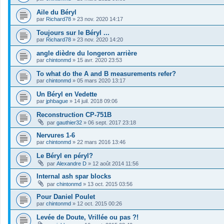
Aile du Béryl
par
Richard78
»
23 nov. 2020 14:17
Toujours sur le Béryl ...
par
Richard78
»
23 nov. 2020 14:20
angle dièdre du longeron arrière
par
chintonmd
»
15 avr. 2020 23:53
To what do the A and B measurements refer?
par
chintonmd
»
05 mars 2020 13:17
Un Béryl en Vedette
par
jphbague
»
14 juil. 2018 09:06
Reconstruction CP-751B
par
gauthier32
»
06 sept. 2017 23:18
Nervures 1-6
par
chintonmd
»
22 mars 2016 13:46
Le Béryl en péryl?
par
Alexandre D
»
12 août 2014 11:56
Internal ash spar blocks
par
chintonmd
»
13 oct. 2015 03:56
Pour Daniel Poulet
par
chintonmd
»
12 oct. 2015 00:26
Levée de Doute, Vrillée ou pas ?!