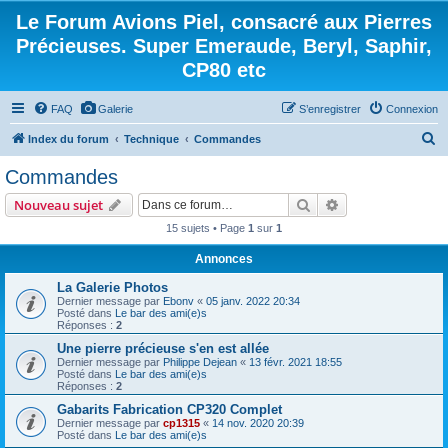
Le Forum Avions Piel, consacré aux Pierres
Précieuses. Super Emeraude, Beryl, Saphir,
CP80 etc
FAQ
Galerie
S’enregistrer
Connexion
R
Index du forum
Technique
Commandes
e
Commandes
c
Rechercher
Recherche avanc
Nouveau sujet
h
15 sujets • Page
1
sur
1
e
Annonces
r
c
La Galerie Photos
Dernier message par
Ebonv
«
05 janv. 2022 20:34
h
Posté dans
Le bar des ami(e)s
Réponses :
2
e
Une pierre précieuse s'en est allée
r
Dernier message par
Philippe Dejean
«
13 févr. 2021 18:55
Posté dans
Le bar des ami(e)s
Réponses :
2
Gabarits Fabrication CP320 Complet
Dernier message par
cp1315
«
14 nov. 2020 20:39
Posté dans
Le bar des ami(e)s