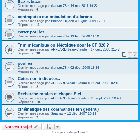
flap actuator
Dernier message par
diamant78
«
14 mai 2011 19:22
Réponses :
6
contrepoids sur articulation d'ailerons
Dernier message par
Philippe Dejean
«
16 juin 2009 17:07
Réponses :
11
carter poulies
Dernier message par
diamant78
«
13 févr. 2009 11:30
Trim mécanique ou élèctrique pour le CP 320 ?
Dernier message par
AFFLARD Jean-Claude
«
17 déc. 2008 21:47
Réponses :
38
1
2
poulies
Dernier message par
diamant78
«
02 déc. 2008 18:56
Réponses :
5
Cotes non indiquées..
Dernier message par
AFFLARD Jean-Claude
«
17 oct. 2008 16:41
Réponses :
2
Recherche rotules et chapes Piel
Dernier message par
AFFLARD Jean-Claude
«
19 sept. 2008 10:48
Réponses :
18
cinématique des commandes (en général)
Dernier message par
Satanas
«
12 déc. 2007 18:19
Réponses :
2
Nouveau sujet
15 sujets • Page
1
sur
1