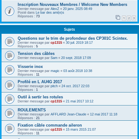
Inscription Nouveaux Membres / Welcome New Members
Dernier message par
AlexZ
«
20 janv. 2025 08:49
Posté dans
Le bar des ami(e)s
Réponses :
73
1
2
3
Sujets
Questions sur le trim de profondeur des CP301C Scintex.
Dernier message par
cp1315
«
30 juil. 2019 18:17
Réponses :
5
Tension des câbles
Dernier message par
Sam
«
20 sept. 2018 17:09
Visserie inox
Dernier message par
magic
«
03 août 2018 10:38
Réponses :
11
Profilé en L AU4G 2017
Dernier message par
pitch
«
24 oct. 2017 22:03
Réponses :
1
Outil à sertir les rotules
Dernier message par
cp1315
«
21 mai 2017 10:12
ROULEMENTS
Dernier message par
AFFLARD Jean-Claude
«
12 mai 2017 11:18
Réponses :
21
Fixation câble commande aileron
Dernier message par
cp1315
«
15 mars 2015 21:07
Réponses :
11