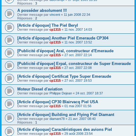
Réponses :
3
A posséder absolument !!!
Dernier message par
vincent
«
11 juin 2008 22:34
Réponses :
2
[Article d'époque] The Piel Beryl
Dernier message par
cp1315
«
11 nov. 2007 14:03
[Article d'époque] Another Piel Emeraude CP304
Dernier message par
cp1315
«
11 nov. 2007 13:52
[Publicité d'époque] Aral, constructeur d'Emeraude
Dernier message par
cp1315
«
27 oct. 2007 22:14
[Publicité d'époque] Erpal, constructeur de Super Emeraude
Dernier message par
cp1315
«
27 oct. 2007 22:08
[Article d'époque] Certificat Type Super Emeraude
Dernier message par
cp1315
«
27 oct. 2007 19:53
Moteur Diesel d'aviation
Dernier message par
Philippe Dejean
«
24 oct. 2007 18:37
[Article d'époque] CP30 Blairvacq Piel USA
Dernier message par
cp1315
«
01 mai 2007 01:56
[Article d'époque] Building and Flying Piel Diamant
Dernier message par
diamant78
«
21 avr. 2007 08:40
Réponses :
1
[Article d'époque] Caractéristiques des avions Piel
Dernier message par
cp1315
«
29 août 2006 23:54