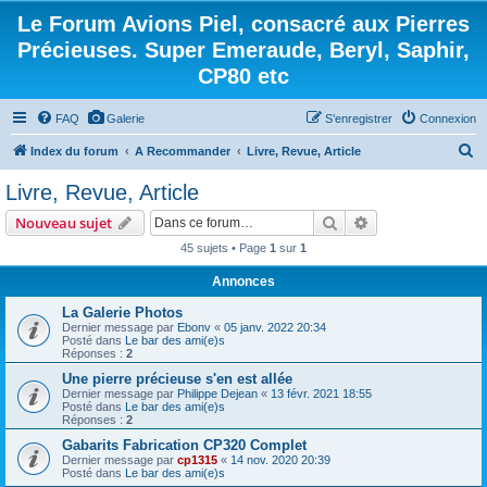
Le Forum Avions Piel, consacré aux Pierres
Précieuses. Super Emeraude, Beryl, Saphir,
CP80 etc
FAQ
Galerie
S’enregistrer
Connexion
R
Index du forum
A Recommander
Livre, Revue, Article
e
Livre, Revue, Article
c
Rechercher
Recherche avanc
Nouveau sujet
h
45 sujets • Page
1
sur
1
e
Annonces
r
c
La Galerie Photos
Dernier message par
Ebonv
«
05 janv. 2022 20:34
h
Posté dans
Le bar des ami(e)s
Réponses :
2
e
Une pierre précieuse s'en est allée
r
Dernier message par
Philippe Dejean
«
13 févr. 2021 18:55
Posté dans
Le bar des ami(e)s
Réponses :
2
Gabarits Fabrication CP320 Complet
Dernier message par
cp1315
«
14 nov. 2020 20:39
Posté dans
Le bar des ami(e)s