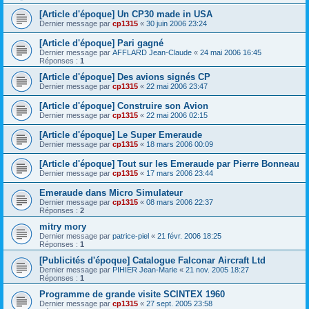
[Article d'époque] Un CP30 made in USA
Dernier message par
cp1315
«
30 juin 2006 23:24
[Article d'époque] Pari gagné
Dernier message par
AFFLARD Jean-Claude
«
24 mai 2006 16:45
Réponses :
1
[Article d'époque] Des avions signés CP
Dernier message par
cp1315
«
22 mai 2006 23:47
[Article d'époque] Construire son Avion
Dernier message par
cp1315
«
22 mai 2006 02:15
[Article d'époque] Le Super Emeraude
Dernier message par
cp1315
«
18 mars 2006 00:09
[Article d'époque] Tout sur les Emeraude par Pierre Bonneau
Dernier message par
cp1315
«
17 mars 2006 23:44
Emeraude dans Micro Simulateur
Dernier message par
cp1315
«
08 mars 2006 22:37
Réponses :
2
mitry mory
Dernier message par
patrice-piel
«
21 févr. 2006 18:25
Réponses :
1
[Publicités d'époque] Catalogue Falconar Aircraft Ltd
Dernier message par
PIHIER Jean-Marie
«
21 nov. 2005 18:27
Réponses :
1
Programme de grande visite SCINTEX 1960
Dernier message par
cp1315
«
27 sept. 2005 23:58