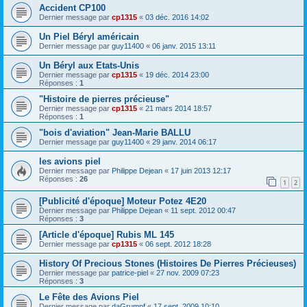
Accident CP100
Dernier message par
cp1315
«
03 déc. 2016 14:02
Un Piel Béryl américain
Dernier message par
guy11400
«
06 janv. 2015 13:11
Un Béryl aux Etats-Unis
Dernier message par
cp1315
«
19 déc. 2014 23:00
Réponses :
1
"Histoire de pierres précieuse"
Dernier message par
cp1315
«
21 mars 2014 18:57
Réponses :
1
"bois d'aviation" Jean-Marie BALLU
Dernier message par
guy11400
«
29 janv. 2014 06:17
les avions piel
Dernier message par
Philippe Dejean
«
17 juin 2013 12:17
Réponses :
26
1
2
[Publicité d'époque] Moteur Potez 4E20
Dernier message par
Philippe Dejean
«
11 sept. 2012 00:47
Réponses :
3
[Article d'époque] Rubis ML 145
Dernier message par
cp1315
«
06 sept. 2012 18:28
History Of Precious Stones (Histoires De Pierres Précieuses)
Dernier message par
patrice-piel
«
27 nov. 2009 07:23
Réponses :
3
Le Fête des Avions Piel
Dernier message par
daGrumpf
«
17 sept. 2009 10:10