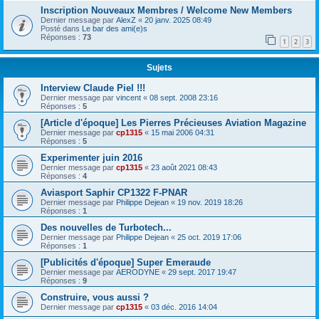
Inscription Nouveaux Membres / Welcome New Members
Dernier message par
AlexZ
«
20 janv. 2025 08:49
Posté dans
Le bar des ami(e)s
Réponses :
73
1
2
3
Sujets
Interview Claude Piel !!!
Dernier message par
vincent
«
08 sept. 2008 23:16
Réponses :
5
[Article d'époque] Les Pierres Précieuses Aviation Magazine
Dernier message par
cp1315
«
15 mai 2006 04:31
Réponses :
5
Experimenter juin 2016
Dernier message par
cp1315
«
23 août 2021 08:43
Réponses :
4
Aviasport Saphir CP1322 F-PNAR
Dernier message par
Philippe Dejean
«
19 nov. 2019 18:26
Réponses :
1
Des nouvelles de Turbotech...
Dernier message par
Philippe Dejean
«
25 oct. 2019 17:06
Réponses :
1
[Publicités d'époque] Super Emeraude
Dernier message par
AERODYNE
«
29 sept. 2017 19:47
Réponses :
9
Construire, vous aussi ?
Dernier message par
cp1315
«
03 déc. 2016 14:04