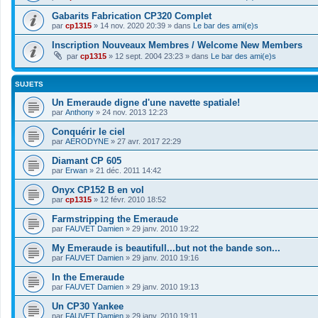
Gabarits Fabrication CP320 Complet
par
cp1315
»
14 nov. 2020 20:39
» dans
Le bar des ami(e)s
Inscription Nouveaux Membres / Welcome New Members
par
cp1315
»
12 sept. 2004 23:23
» dans
Le bar des ami(e)s
SUJETS
Un Emeraude digne d'une navette spatiale!
par
Anthony
»
24 nov. 2013 12:23
Conquérir le ciel
par
AERODYNE
»
27 avr. 2017 22:29
Diamant CP 605
par
Erwan
»
21 déc. 2011 14:42
Onyx CP152 B en vol
par
cp1315
»
12 févr. 2010 18:52
Farmstripping the Emeraude
par
FAUVET Damien
»
29 janv. 2010 19:22
My Emeraude is beautifull...but not the bande son...
par
FAUVET Damien
»
29 janv. 2010 19:16
In the Emeraude
par
FAUVET Damien
»
29 janv. 2010 19:13
Un CP30 Yankee
par
FAUVET Damien
»
29 janv. 2010 19:11