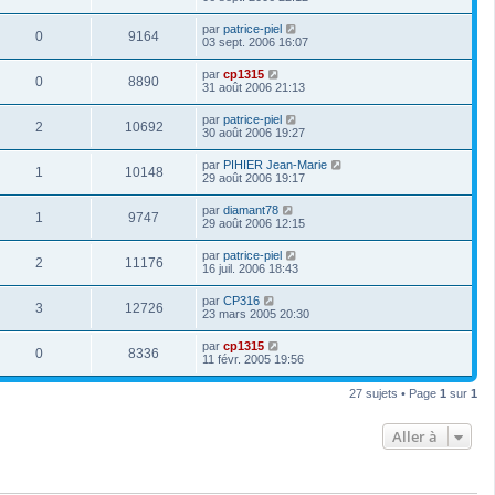
par
patrice-piel
0
9164
03 sept. 2006 16:07
par
cp1315
0
8890
31 août 2006 21:13
par
patrice-piel
2
10692
30 août 2006 19:27
par
PIHIER Jean-Marie
1
10148
29 août 2006 19:17
par
diamant78
1
9747
29 août 2006 12:15
par
patrice-piel
2
11176
16 juil. 2006 18:43
par
CP316
3
12726
23 mars 2005 20:30
par
cp1315
0
8336
11 févr. 2005 19:56
27 sujets • Page
1
sur
1
Aller à