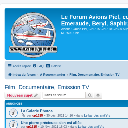
Le Forum Avions Piel, c
Emeraude, Beryl, Saphir
Avions Claude Piel, CP1315 CP1310 CP320 Sup
ML250 Rubis
Accès rapide
FAQ
Galerie
Index du forum
A Recommander
Film, Documentaire, Emission TV
Film, Documentaire, Emission TV
Rechercher
Recherche avan
Nouveau sujet
ANNONCES
La Galerie Photos
par
cp1315
»
30 déc. 2021 14:16
» dans
Le bar des ami(e)s
Une pierre précieuse s'en est allée
par
cp1315
»
10 févr. 2021 18:03
» dans
Le bar des ami(e)s