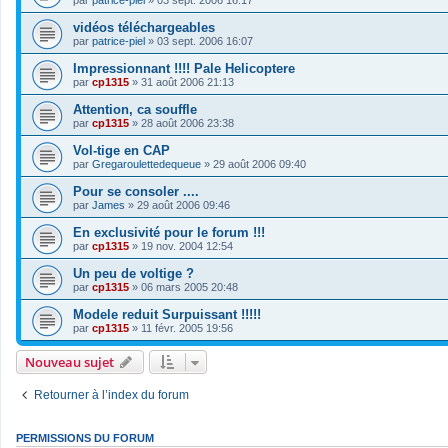
vidéos téléchargeables
par
patrice-piel
»
03 sept. 2006 16:07
Impressionnant !!!! Pale Helicoptere
par
cp1315
»
31 août 2006 21:13
Attention, ca souffle
par
cp1315
»
28 août 2006 23:38
Vol-tige en CAP
par
Gregaroulettedequeue
»
29 août 2006 09:40
Pour se consoler ....
par
James
»
29 août 2006 09:46
En exclusivité pour le forum !!!
par
cp1315
»
19 nov. 2004 12:54
Un peu de voltige ?
par
cp1315
»
06 mars 2005 20:48
Modele reduit Surpuissant !!!!!
par
cp1315
»
11 févr. 2005 19:56
Nouveau sujet
Retourner à l’index du forum
PERMISSIONS DU FORUM