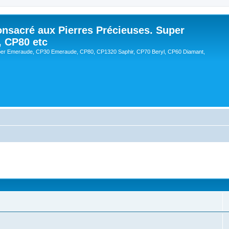
onsacré aux Pierres Précieuses. Super
, CP80 etc
er Emeraude, CP30 Emeraude, CP80, CP1320 Saphir, CP70 Beryl, CP60 Diamant,
cée