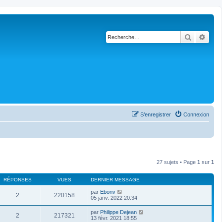
Recherch
Rech
S’enregistrer
Connexion
27 sujets • Page
1
sur
1
RÉPONSES
VUES
DERNIER MESSAGE
par
Ebonv
2
220158
05 janv. 2022 20:34
par
Philippe Dejean
2
217321
13 févr. 2021 18:55