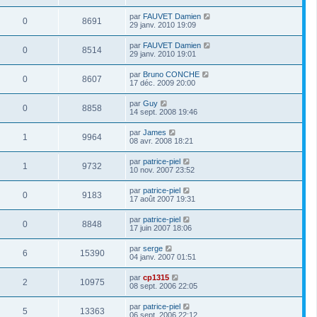
par
FAUVET Damien
0
8691
29 janv. 2010 19:09
par
FAUVET Damien
0
8514
29 janv. 2010 19:01
par
Bruno CONCHE
0
8607
17 déc. 2009 20:00
par
Guy
0
8858
14 sept. 2008 19:46
par
James
1
9964
08 avr. 2008 18:21
par
patrice-piel
1
9732
10 nov. 2007 23:52
par
patrice-piel
0
9183
17 août 2007 19:31
par
patrice-piel
0
8848
17 juin 2007 18:06
par
serge
6
15390
04 janv. 2007 01:51
par
cp1315
2
10975
08 sept. 2006 22:05
par
patrice-piel
5
13363
06 sept. 2006 22:12