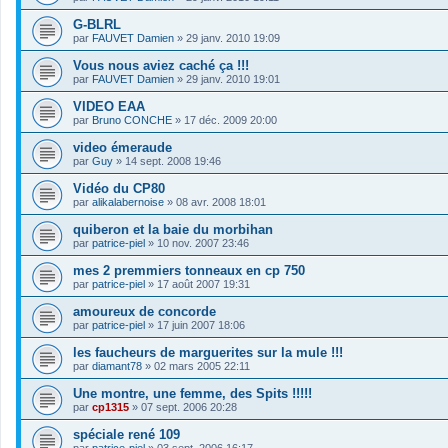
G-BLRL
par
FAUVET Damien
»
29 janv. 2010 19:09
Vous nous aviez caché ça !!!
par
FAUVET Damien
»
29 janv. 2010 19:01
VIDEO EAA
par
Bruno CONCHE
»
17 déc. 2009 20:00
video émeraude
par
Guy
»
14 sept. 2008 19:46
Vidéo du CP80
par
alikalabernoise
»
08 avr. 2008 18:01
quiberon et la baie du morbihan
par
patrice-piel
»
10 nov. 2007 23:46
mes 2 premmiers tonneaux en cp 750
par
patrice-piel
»
17 août 2007 19:31
amoureux de concorde
par
patrice-piel
»
17 juin 2007 18:06
les faucheurs de marguerites sur la mule !!!
par
diamant78
»
02 mars 2005 22:11
Une montre, une femme, des Spits !!!!!
par
cp1315
»
07 sept. 2006 20:28
spéciale rené 109
par
patrice-piel
»
03 sept. 2006 16:17