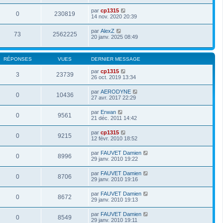
par
cp1315
0
230819
14 nov. 2020 20:39
par
AlexZ
73
2562225
20 janv. 2025 08:49
RÉPONSES
VUES
DERNIER MESSAGE
par
cp1315
3
23739
26 oct. 2019 13:34
par
AERODYNE
0
10436
27 avr. 2017 22:29
par
Erwan
0
9561
21 déc. 2011 14:42
par
cp1315
0
9215
12 févr. 2010 18:52
par
FAUVET Damien
0
8996
29 janv. 2010 19:22
par
FAUVET Damien
0
8706
29 janv. 2010 19:16
par
FAUVET Damien
0
8672
29 janv. 2010 19:13
par
FAUVET Damien
0
8549
29 janv. 2010 19:11