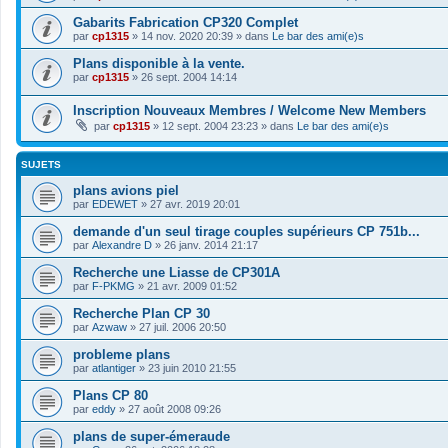
Gabarits Fabrication CP320 Complet
par
cp1315
»
14 nov. 2020 20:39
» dans
Le bar des ami(e)s
Plans disponible à la vente.
par
cp1315
»
26 sept. 2004 14:14
Inscription Nouveaux Membres / Welcome New Members
par
cp1315
»
12 sept. 2004 23:23
» dans
Le bar des ami(e)s
SUJETS
plans avions piel
par
EDEWET
»
27 avr. 2019 20:01
demande d'un seul tirage couples supérieurs CP 751b...
par
Alexandre D
»
26 janv. 2014 21:17
Recherche une Liasse de CP301A
par
F-PKMG
»
21 avr. 2009 01:52
Recherche Plan CP 30
par
Azwaw
»
27 juil. 2006 20:50
probleme plans
par
atlantiger
»
23 juin 2010 21:55
Plans CP 80
par
eddy
»
27 août 2008 09:26
plans de super-émeraude