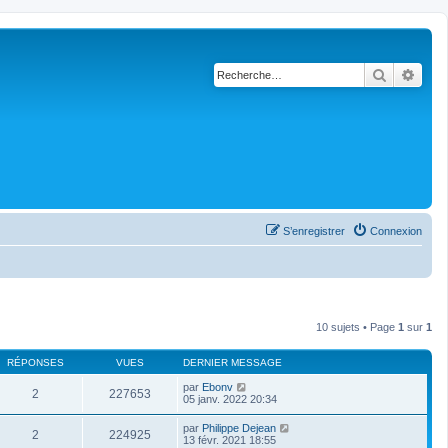
Recherch
Rech
S’enregistrer
Connexion
10 sujets • Page
1
sur
1
RÉPONSES
VUES
DERNIER MESSAGE
par
Ebonv
2
227653
05 janv. 2022 20:34
par
Philippe Dejean
2
224925
13 févr. 2021 18:55