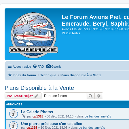
Le Forum Avions Piel, c
Emeraude, Beryl, Saphir
Avions Claude Piel, CP1315 CP1310 CP320 Sup
ML250 Rubis
Accès rapide
FAQ
Galerie
Index du forum
Technique
Plans Disponible à la Vente
Plans Disponible à la Vente
Rechercher
Recherche avan
Nouveau sujet
ANNONCES
La Galerie Photos
par
cp1315
»
30 déc. 2021 14:16
» dans
Le bar des ami(e)s
Une pierre précieuse s'en est allée
par
cp1315
»
10 févr. 2021 18:03
» dans
Le bar des ami(e)s