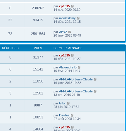
par
cp1315
0
238262
14 nov. 2020 20:39
par
nicolaslamy
32
93419
14 déc. 2021 12:15
par
AlexZ
73
2591564
20 janv. 2025 08:49
RÉPONSES
VUES
DERNIER MESSAGE
par
cp1315
8
31377
15 déc. 2021 10:27
par
Alexandre D
6
15142
10 févr. 2014 11:17
par
AFFLARD Jean-Claude
2
11056
16 janv. 2013 19:32
par
AFFLARD Jean-Claude
3
12502
13 oct. 2010 21:49
par
Gilor
1
9987
28 juin 2010 17:34
par
Dimitris
1
10853
27 août 2008 12:34
par
cp1315
4
14664
16 mars 2007 20:01