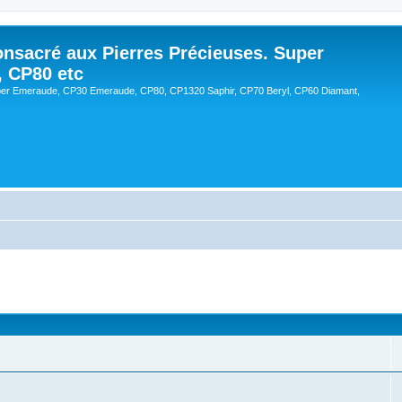
onsacré aux Pierres Précieuses. Super
, CP80 etc
er Emeraude, CP30 Emeraude, CP80, CP1320 Saphir, CP70 Beryl, CP60 Diamant,
cée