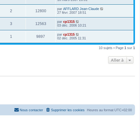
par
AFFLARD Jean-Claude
2
12800
27 févr. 2007 18:51
par
cp1315
3
12563
03 déc. 2006 10:21
par
cp1315
1
9897
02 déc. 2005 11:31
10 sujets • Page
1
sur
1
Aller à
Nous contacter
Supprimer les cookies
Heures au format
UTC+02:00