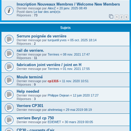
Inscription Nouveaux Membres / Welcome New Members
Dernier message par
AlexZ
«
20 janv. 2025 08:49
Posté dans
Le bar des ami(e)s
Réponses :
73
1
2
3
Sujets
Serrure poignée de verrière
Dernier message par
turquetil yves
«
05 oct. 2025 18:14
Réponses :
2
rail de verriere.
Dernier message par
Terrines
«
08 nov. 2021 17:47
Réponses :
11
fabrication joint verrière / joint en H
Dernier message par
Terrines
«
01 nov. 2021 17:55
Moule terminé
Dernier message par
cp1315
«
11 nov. 2020 10:51
Réponses :
9
Help needed
Dernier message par
Philippe Dejean
«
12 juin 2020 17:27
Réponses :
3
Verriere CP301
Dernier message par
ahelmetag
«
29 mai 2019 08:19
verriere Beryl cp 750
Dernier message par
EDEWET
«
30 mars 2019 00:05
CP30 - courants d'air