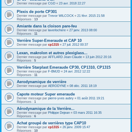
Dernier message par
CGD
«
23 avr. 2018 22:27
Plexis de porte CP301
Dernier message par
Trevor WILCOCK
«
21 févr. 2015 21:58
Réponses :
13
Amiante dans la cloison pare-feu
Dernier message par
laverlochere
«
27 janv. 2013 08:00
Réponses :
11
Verrière Super-Emeraude et CAP 10
Dernier message par
cp1315
«
27 juil. 2012 00:37
Lexan, makrolon et autres plexiglass...
Dernier message par
AFFLARD Jean-Claude
«
13 juin 2012 20:16
Réponses :
5
Verrière Starplast Emeraude CP30, CP1310, CP1315
Dernier message par
F-BMJD
«
24 avr. 2012 12:22
Réponses :
11
Aerodynamique de verrière
Dernier message par
AERODYNE
«
08 déc. 2011 18:19
Capote moteur Super emeraude
Dernier message par
pierre-yves aubry
«
01 août 2011 19:21
Réponses :
1
Aérodynamique de la Verrière...
Dernier message par
Philippe Dejean
«
03 mars 2011 16:35
Réponses :
6
Achat groupé de verrières type CAP10
Dernier message par
cp1315
«
26 janv. 2009 15:47
Réponses :
10