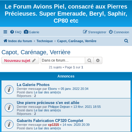
Le Forum Avions Piel, consacré aux Pierres
Précieuses. Super Emeraude, Beryl, Saphir,
CP80 etc
FAQ
Galerie
S’enregistrer
Connexion
R
Index du forum
Technique
Capot, Carénage, Verrière
e
Capot, Carénage, Verrière
c
Rechercher
Recherche avanc
Nouveau sujet
h
21 sujets • Page
1
sur
1
e
Annonces
r
c
La Galerie Photos
Dernier message par
Ebonv
«
05 janv. 2022 20:34
h
Posté dans
Le bar des ami(e)s
Réponses :
2
e
Une pierre précieuse s'en est allée
r
Dernier message par
Philippe Dejean
«
13 févr. 2021 18:55
Posté dans
Le bar des ami(e)s
Réponses :
2
Gabarits Fabrication CP320 Complet
Dernier message par
cp1315
«
14 nov. 2020 20:39
Posté dans
Le bar des ami(e)s