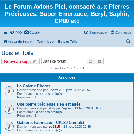
Le Forum Avions Piel, consacré aux Pierres
Précieuses. Super Emeraude, Beryl, Saphir,
CP80 etc
FAQ
Galerie
S’enregistrer
Connexion
R
Index du forum
Technique
Bois et Toile
e
Bois et Toile
c
Rechercher
Recherche avanc
Nouveau sujet
h
30 sujets • Page
1
sur
1
e
Annonces
r
c
La Galerie Photos
Dernier message par
Ebonv
«
05 janv. 2022 20:34
h
Posté dans
Le bar des ami(e)s
Réponses :
2
e
Une pierre précieuse s'en est allée
r
Dernier message par
Philippe Dejean
«
13 févr. 2021 18:55
Posté dans
Le bar des ami(e)s
Réponses :
2
Gabarits Fabrication CP320 Complet
Dernier message par
cp1315
«
14 nov. 2020 20:39
Posté dans
Le bar des ami(e)s