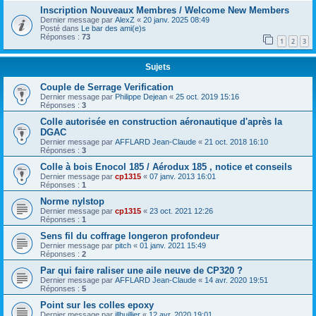
Inscription Nouveaux Membres / Welcome New Members
Dernier message par
AlexZ
«
20 janv. 2025 08:49
Posté dans
Le bar des ami(e)s
Réponses :
73
1
2
3
Sujets
Couple de Serrage Verification
Dernier message par
Philippe Dejean
«
25 oct. 2019 15:16
Réponses :
3
Colle autorisée en construction aéronautique d'après la
DGAC
Dernier message par
AFFLARD Jean-Claude
«
21 oct. 2018 16:10
Réponses :
3
Colle à bois Enocol 185 / Aérodux 185 , notice et conseils
Dernier message par
cp1315
«
07 janv. 2013 16:01
Réponses :
1
Norme nylstop
Dernier message par
cp1315
«
23 oct. 2021 12:26
Réponses :
1
Sens fil du coffrage longeron profondeur
Dernier message par
pitch
«
01 janv. 2021 15:49
Réponses :
2
Par qui faire raliser une aile neuve de CP320 ?
Dernier message par
AFFLARD Jean-Claude
«
14 avr. 2020 19:51
Réponses :
5
Point sur les colles epoxy
Dernier message par
jllhuillier
«
12 avr. 2020 19:01