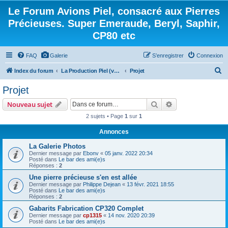
Le Forum Avions Piel, consacré aux Pierres
Précieuses. Super Emeraude, Beryl, Saphir,
CP80 etc
FAQ
Galerie
S’enregistrer
Connexion
R
Index du forum
La Production Piel (vos questions, vos réponses)
Projet
e
Projet
c
Rechercher
Recherche avanc
Nouveau sujet
h
2 sujets • Page
1
sur
1
e
Annonces
r
c
La Galerie Photos
Dernier message par
Ebonv
«
05 janv. 2022 20:34
h
Posté dans
Le bar des ami(e)s
Réponses :
2
e
Une pierre précieuse s'en est allée
r
Dernier message par
Philippe Dejean
«
13 févr. 2021 18:55
Posté dans
Le bar des ami(e)s
Réponses :
2
Gabarits Fabrication CP320 Complet
Dernier message par
cp1315
«
14 nov. 2020 20:39
Posté dans
Le bar des ami(e)s