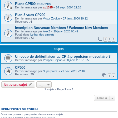
Plans CP500 et autres
Dernier message par
cp1315
«
14 sept. 2004 22:28
Plan 3 vues CP200
Dernier message par
Victor Zoulou
«
27 janv. 2006 19:12
Réponses :
6
Inscription Nouveaux Membres / Welcome New Members
Dernier message par
AlexZ
«
20 janv. 2025 08:49
Posté dans
Le bar des ami(e)s
Réponses :
73
1
2
3
Sujets
Un coup de défibrillateur au CP à propulsion musculaire ?
Dernier message par
Philippe Dejean
«
30 janv. 2015 10:58
CP500
Dernier message par
Superpotez
«
21 nov. 2011 22:16
Réponses :
39
1
2
Nouveau sujet
2 sujets • Page
1
sur
1
Aller à
PERMISSIONS DU FORUM
Vous
ne pouvez pas
poster de nouveaux sujets