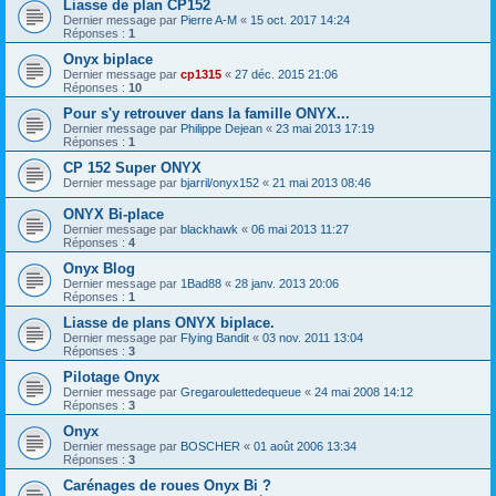
Liasse de plan CP152
Dernier message par
Pierre A-M
«
15 oct. 2017 14:24
Réponses :
1
Onyx biplace
Dernier message par
cp1315
«
27 déc. 2015 21:06
Réponses :
10
Pour s'y retrouver dans la famille ONYX...
Dernier message par
Philippe Dejean
«
23 mai 2013 17:19
Réponses :
1
CP 152 Super ONYX
Dernier message par
bjarril/onyx152
«
21 mai 2013 08:46
ONYX Bi-place
Dernier message par
blackhawk
«
06 mai 2013 11:27
Réponses :
4
Onyx Blog
Dernier message par
1Bad88
«
28 janv. 2013 20:06
Réponses :
1
Liasse de plans ONYX biplace.
Dernier message par
Flying Bandit
«
03 nov. 2011 13:04
Réponses :
3
Pilotage Onyx
Dernier message par
Gregaroulettedequeue
«
24 mai 2008 14:12
Réponses :
3
Onyx
Dernier message par
BOSCHER
«
01 août 2006 13:34
Réponses :
3
Carénages de roues Onyx Bi ?