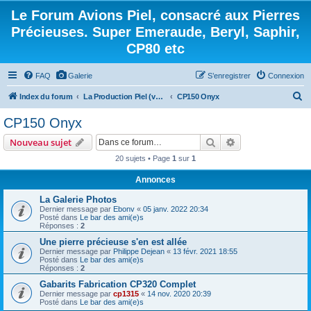
Le Forum Avions Piel, consacré aux Pierres
Précieuses. Super Emeraude, Beryl, Saphir,
CP80 etc
FAQ
Galerie
S’enregistrer
Connexion
R
Index du forum
La Production Piel (vos questions, vos réponses)
CP150 Onyx
e
CP150 Onyx
c
Rechercher
Recherche avanc
Nouveau sujet
h
20 sujets • Page
1
sur
1
e
Annonces
r
c
La Galerie Photos
Dernier message par
Ebonv
«
05 janv. 2022 20:34
h
Posté dans
Le bar des ami(e)s
Réponses :
2
e
Une pierre précieuse s'en est allée
r
Dernier message par
Philippe Dejean
«
13 févr. 2021 18:55
Posté dans
Le bar des ami(e)s
Réponses :
2
Gabarits Fabrication CP320 Complet
Dernier message par
cp1315
«
14 nov. 2020 20:39
Posté dans
Le bar des ami(e)s