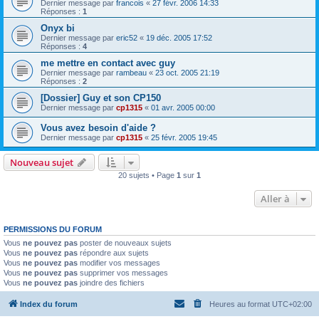
Dernier message par
francois
«
27 févr. 2006 14:33
Réponses :
1
Onyx bi
Dernier message par
eric52
«
19 déc. 2005 17:52
Réponses :
4
me mettre en contact avec guy
Dernier message par
rambeau
«
23 oct. 2005 21:19
Réponses :
2
[Dossier] Guy et son CP150
Dernier message par
cp1315
«
01 avr. 2005 00:00
Vous avez besoin d'aide ?
Dernier message par
cp1315
«
25 févr. 2005 19:45
Nouveau sujet
20 sujets • Page
1
sur
1
Aller à
PERMISSIONS DU FORUM
Vous
ne pouvez pas
poster de nouveaux sujets
Vous
ne pouvez pas
répondre aux sujets
Vous
ne pouvez pas
modifier vos messages
Vous
ne pouvez pas
supprimer vos messages
Vous
ne pouvez pas
joindre des fichiers
Index du forum
Heures au format
UTC+02:00