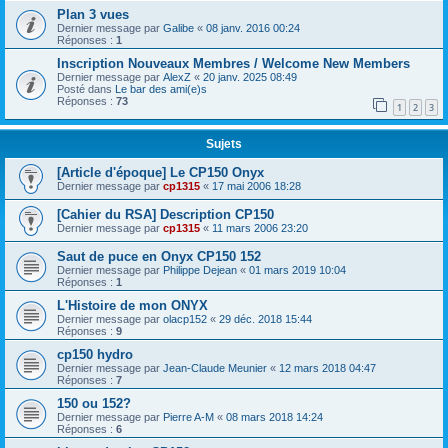
Plan 3 vues
Dernier message par
Galibe
«
08 janv. 2016 00:24
Réponses :
1
Inscription Nouveaux Membres / Welcome New Members
Dernier message par
AlexZ
«
20 janv. 2025 08:49
Posté dans
Le bar des ami(e)s
Réponses :
73
1
2
3
Sujets
[Article d'époque] Le CP150 Onyx
Dernier message par
cp1315
«
17 mai 2006 18:28
[Cahier du RSA] Description CP150
Dernier message par
cp1315
«
11 mars 2006 23:20
Saut de puce en Onyx CP150 152
Dernier message par
Philippe Dejean
«
01 mars 2019 10:04
Réponses :
1
L'Histoire de mon ONYX
Dernier message par
olacp152
«
29 déc. 2018 15:44
Réponses :
9
cp150 hydro
Dernier message par
Jean-Claude Meunier
«
12 mars 2018 04:47
Réponses :
7
150 ou 152?
Dernier message par
Pierre A-M
«
08 mars 2018 14:24
Réponses :
6