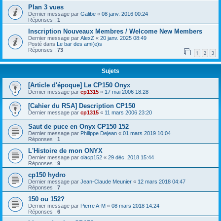
Plan 3 vues
Dernier message par
Galibe
«
08 janv. 2016 00:24
Réponses :
1
Inscription Nouveaux Membres / Welcome New Members
Dernier message par
AlexZ
«
20 janv. 2025 08:49
Posté dans
Le bar des ami(e)s
Réponses :
73
1
2
3
Sujets
[Article d'époque] Le CP150 Onyx
Dernier message par
cp1315
«
17 mai 2006 18:28
[Cahier du RSA] Description CP150
Dernier message par
cp1315
«
11 mars 2006 23:20
Saut de puce en Onyx CP150 152
Dernier message par
Philippe Dejean
«
01 mars 2019 10:04
Réponses :
1
L'Histoire de mon ONYX
Dernier message par
olacp152
«
29 déc. 2018 15:44
Réponses :
9
cp150 hydro
Dernier message par
Jean-Claude Meunier
«
12 mars 2018 04:47
Réponses :
7
150 ou 152?
Dernier message par
Pierre A-M
«
08 mars 2018 14:24
Réponses :
6