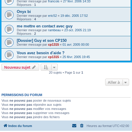
Dernier message par
francois
«
27 févr. 2006 14:33
Réponses :
1
Onyx bi
Dernier message par
eric52
«
19 déc. 2005 17:52
Réponses :
4
me mettre en contact avec guy
Dernier message par
rambeau
«
23 oct. 2005 21:19
Réponses :
2
[Dossier] Guy et son CP150
Dernier message par
cp1315
«
01 avr. 2005 00:00
Vous avez besoin d'aide ?
Dernier message par
cp1315
«
25 févr. 2005 19:45
Nouveau sujet
20 sujets • Page
1
sur
1
Aller à
PERMISSIONS DU FORUM
Vous
ne pouvez pas
poster de nouveaux sujets
Vous
ne pouvez pas
répondre aux sujets
Vous
ne pouvez pas
modifier vos messages
Vous
ne pouvez pas
supprimer vos messages
Vous
ne pouvez pas
joindre des fichiers
Index du forum
Heures au format
UTC+02:00