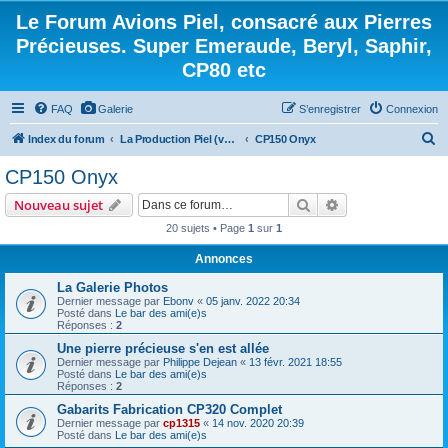
Le Forum Avions Piel, consacré aux Pierres
Précieuses. Super Emeraude, Beryl, Saphir,
CP80 etc
FAQ
Galerie
S’enregistrer
Connexion
R
Index du forum
La Production Piel (vos questions, vos réponses)
CP150 Onyx
e
CP150 Onyx
c
Rechercher
Recherche avanc
Nouveau sujet
h
20 sujets • Page
1
sur
1
e
Annonces
r
c
La Galerie Photos
Dernier message par
Ebonv
«
05 janv. 2022 20:34
h
Posté dans
Le bar des ami(e)s
Réponses :
2
e
Une pierre précieuse s'en est allée
r
Dernier message par
Philippe Dejean
«
13 févr. 2021 18:55
Posté dans
Le bar des ami(e)s
Réponses :
2
Gabarits Fabrication CP320 Complet
Dernier message par
cp1315
«
14 nov. 2020 20:39
Posté dans
Le bar des ami(e)s