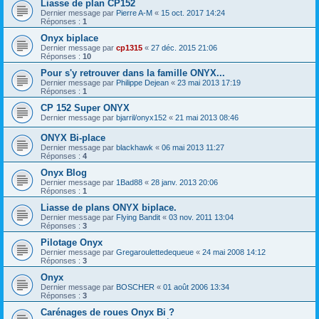
Liasse de plan CP152
Dernier message par
Pierre A-M
«
15 oct. 2017 14:24
Réponses :
1
Onyx biplace
Dernier message par
cp1315
«
27 déc. 2015 21:06
Réponses :
10
Pour s'y retrouver dans la famille ONYX...
Dernier message par
Philippe Dejean
«
23 mai 2013 17:19
Réponses :
1
CP 152 Super ONYX
Dernier message par
bjarril/onyx152
«
21 mai 2013 08:46
ONYX Bi-place
Dernier message par
blackhawk
«
06 mai 2013 11:27
Réponses :
4
Onyx Blog
Dernier message par
1Bad88
«
28 janv. 2013 20:06
Réponses :
1
Liasse de plans ONYX biplace.
Dernier message par
Flying Bandit
«
03 nov. 2011 13:04
Réponses :
3
Pilotage Onyx
Dernier message par
Gregaroulettedequeue
«
24 mai 2008 14:12
Réponses :
3
Onyx
Dernier message par
BOSCHER
«
01 août 2006 13:34
Réponses :
3
Carénages de roues Onyx Bi ?