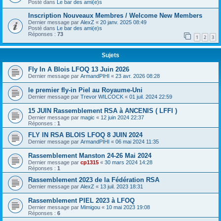
Posté dans
Le bar des ami(e)s
Inscription Nouveaux Membres / Welcome New Members
Dernier message par
AlexZ
«
20 janv. 2025 08:49
Posté dans
Le bar des ami(e)s
Réponses :
73
1
2
3
Sujets
Fly In A Blois LFOQ 13 Juin 2026
Dernier message par
ArmandPIHI
«
23 avr. 2026 08:28
le premier fly-in Piel au Royaume-Uni
Dernier message par
Trevor WILCOCK
«
01 juil. 2024 22:59
15 JUIN Rassemblement RSA à ANCENIS ( LFFI )
Dernier message par
magic
«
12 juin 2024 22:37
Réponses :
1
FLY IN RSA BLOIS LFOQ 8 JUIN 2024
Dernier message par
ArmandPIHI
«
06 mai 2024 11:35
Rassemblement Manston 24-26 Mai 2024
Dernier message par
cp1315
«
30 mars 2024 14:28
Réponses :
1
Rassemblement 2023 de la Fédération RSA
Dernier message par
AlexZ
«
13 juil. 2023 18:31
Rassemblement PIEL 2023 à LFOQ
Dernier message par
Mimigou
«
10 mai 2023 19:08
Réponses :
6