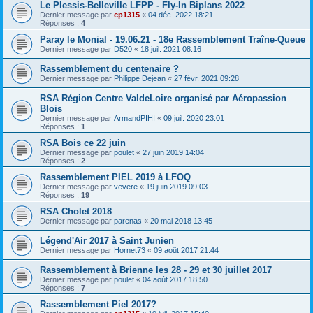
Le Plessis-Belleville LFPP - Fly-In Biplans 2022
Dernier message par
cp1315
«
04 déc. 2022 18:21
Réponses :
4
Paray le Monial - 19.06.21 - 18e Rassemblement Traîne-Queue
Dernier message par
D520
«
18 juil. 2021 08:16
Rassemblement du centenaire ?
Dernier message par
Philippe Dejean
«
27 févr. 2021 09:28
RSA Région Centre ValdeLoire organisé par Aéropassion
Blois
Dernier message par
ArmandPIHI
«
09 juil. 2020 23:01
Réponses :
1
RSA Bois ce 22 juin
Dernier message par
poulet
«
27 juin 2019 14:04
Réponses :
2
Rassemblement PIEL 2019 à LFOQ
Dernier message par
vevere
«
19 juin 2019 09:03
Réponses :
19
RSA Cholet 2018
Dernier message par
parenas
«
20 mai 2018 13:45
Légend'Air 2017 à Saint Junien
Dernier message par
Hornet73
«
09 août 2017 21:44
Rassemblement à Brienne les 28 - 29 et 30 juillet 2017
Dernier message par
poulet
«
04 août 2017 18:50
Réponses :
7
Rassemblement Piel 2017?