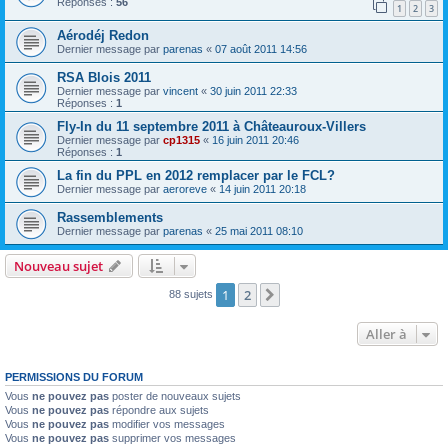
Réponses :
56
1
2
3
Aérodéj Redon
Dernier message par
parenas
«
07 août 2011 14:56
RSA Blois 2011
Dernier message par
vincent
«
30 juin 2011 22:33
Réponses :
1
Fly-In du 11 septembre 2011 à Châteauroux-Villers
Dernier message par
cp1315
«
16 juin 2011 20:46
Réponses :
1
La fin du PPL en 2012 remplacer par le FCL?
Dernier message par
aeroreve
«
14 juin 2011 20:18
Rassemblements
Dernier message par
parenas
«
25 mai 2011 08:10
Nouveau sujet
1
2
Suivante
88 sujets
Aller à
PERMISSIONS DU FORUM
Vous
ne pouvez pas
poster de nouveaux sujets
Vous
ne pouvez pas
répondre aux sujets
Vous
ne pouvez pas
modifier vos messages
Vous
ne pouvez pas
supprimer vos messages