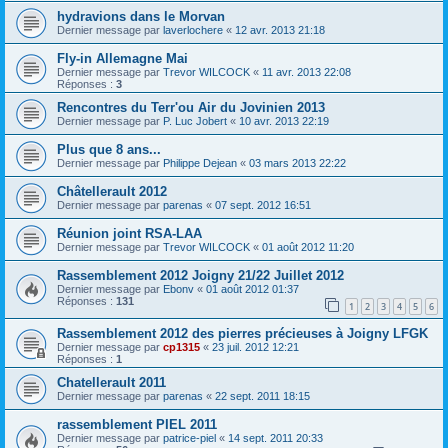
hydravions dans le Morvan
Dernier message par
laverlochere
«
12 avr. 2013 21:18
Fly-in Allemagne Mai
Dernier message par
Trevor WILCOCK
«
11 avr. 2013 22:08
Réponses :
3
Rencontres du Terr'ou Air du Jovinien 2013
Dernier message par
P. Luc Jobert
«
10 avr. 2013 22:19
Plus que 8 ans...
Dernier message par
Philippe Dejean
«
03 mars 2013 22:22
Châtellerault 2012
Dernier message par
parenas
«
07 sept. 2012 16:51
Réunion joint RSA-LAA
Dernier message par
Trevor WILCOCK
«
01 août 2012 11:20
Rassemblement 2012 Joigny 21/22 Juillet 2012
Dernier message par
Ebonv
«
01 août 2012 01:37
Réponses :
131
1
2
3
4
5
6
Rassemblement 2012 des pierres précieuses à Joigny LFGK
Dernier message par
cp1315
«
23 juil. 2012 12:21
Réponses :
1
Chatellerault 2011
Dernier message par
parenas
«
22 sept. 2011 18:15
rassemblement PIEL 2011
Dernier message par
patrice-piel
«
14 sept. 2011 20:33