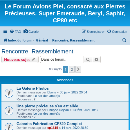
Le Forum Avions Piel, consacré aux Pierres
Précieuses. Super Emeraude, Beryl, Saphir,
CP80 etc
FAQ
Galerie
S’enregistrer
Connexion
R
Index du forum
Général
Rencontre, Rassemblement
e
Rencontre, Rassemblement
c
Rechercher
Recherche avanc
Nouveau sujet
h
e
1
2
Suivante
88 sujets
r
Annonces
c
La Galerie Photos
h
Dernier message par
Ebonv
«
05 janv. 2022 20:34
Posté dans
Le bar des ami(e)s
e
Réponses :
2
r
Une pierre précieuse s'en est allée
Dernier message par
Philippe Dejean
«
13 févr. 2021 18:55
Posté dans
Le bar des ami(e)s
Réponses :
2
Gabarits Fabrication CP320 Complet
Dernier message par
cp1315
«
14 nov. 2020 20:39