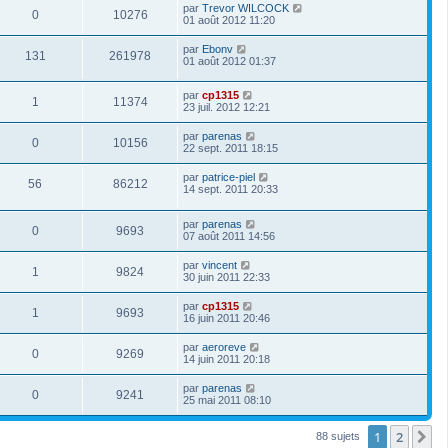
par
Trevor WILCOCK
0
10276
01 août 2012 11:20
par
Ebonv
131
261978
01 août 2012 01:37
par
cp1315
1
11374
23 juil. 2012 12:21
par
parenas
0
10156
22 sept. 2011 18:15
par
patrice-piel
56
86212
14 sept. 2011 20:33
par
parenas
0
9693
07 août 2011 14:56
par
vincent
1
9824
30 juin 2011 22:33
par
cp1315
1
9693
16 juin 2011 20:46
par
aeroreve
0
9269
14 juin 2011 20:18
par
parenas
0
9241
25 mai 2011 08:10
1
2
S
88 sujets