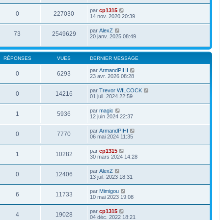
par
cp1315
0
227030
14 nov. 2020 20:39
par
AlexZ
73
2549629
20 janv. 2025 08:49
RÉPONSES
VUES
DERNIER MESSAGE
par
ArmandPIHI
0
6293
23 avr. 2026 08:28
par
Trevor WILCOCK
0
14216
01 juil. 2024 22:59
par
magic
1
5936
12 juin 2024 22:37
par
ArmandPIHI
0
7770
06 mai 2024 11:35
par
cp1315
1
10282
30 mars 2024 14:28
par
AlexZ
0
12406
13 juil. 2023 18:31
par
Mimigou
6
11733
10 mai 2023 19:08
par
cp1315
4
19028
04 déc. 2022 18:21