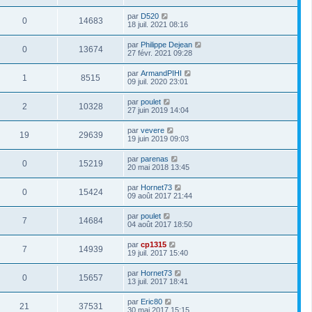
par
D520
0
14683
18 juil. 2021 08:16
par
Philippe Dejean
0
13674
27 févr. 2021 09:28
par
ArmandPIHI
1
8515
09 juil. 2020 23:01
par
poulet
2
10328
27 juin 2019 14:04
par
vevere
19
29639
19 juin 2019 09:03
par
parenas
0
15219
20 mai 2018 13:45
par
Hornet73
0
15424
09 août 2017 21:44
par
poulet
7
14684
04 août 2017 18:50
par
cp1315
7
14939
19 juil. 2017 15:40
par
Hornet73
0
15657
13 juil. 2017 18:41
par
Eric80
21
37531
30 mai 2017 15:15