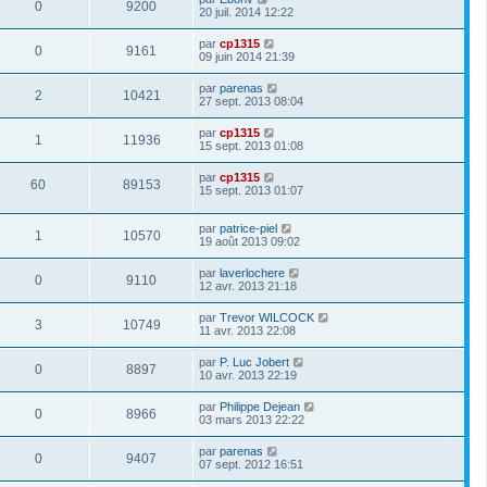
0
9200
20 juil. 2014 12:22
par
cp1315
0
9161
09 juin 2014 21:39
par
parenas
2
10421
27 sept. 2013 08:04
par
cp1315
1
11936
15 sept. 2013 01:08
par
cp1315
60
89153
15 sept. 2013 01:07
par
patrice-piel
1
10570
19 août 2013 09:02
par
laverlochere
0
9110
12 avr. 2013 21:18
par
Trevor WILCOCK
3
10749
11 avr. 2013 22:08
par
P. Luc Jobert
0
8897
10 avr. 2013 22:19
par
Philippe Dejean
0
8966
03 mars 2013 22:22
par
parenas
0
9407
07 sept. 2012 16:51