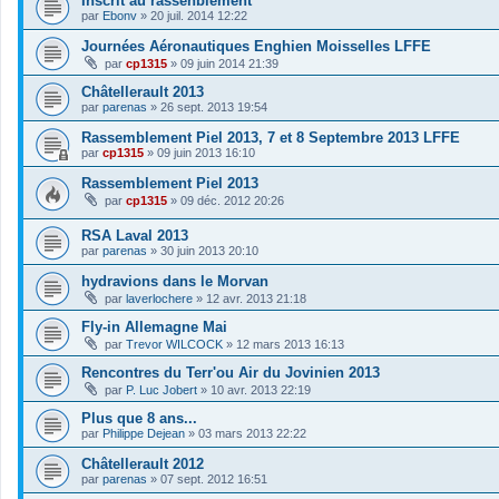
Inscrit au rassenblement
par
Ebonv
»
20 juil. 2014 12:22
Journées Aéronautiques Enghien Moisselles LFFE
par
cp1315
»
09 juin 2014 21:39
Châtellerault 2013
par
parenas
»
26 sept. 2013 19:54
Rassemblement Piel 2013, 7 et 8 Septembre 2013 LFFE
par
cp1315
»
09 juin 2013 16:10
Rassemblement Piel 2013
par
cp1315
»
09 déc. 2012 20:26
RSA Laval 2013
par
parenas
»
30 juin 2013 20:10
hydravions dans le Morvan
par
laverlochere
»
12 avr. 2013 21:18
Fly-in Allemagne Mai
par
Trevor WILCOCK
»
12 mars 2013 16:13
Rencontres du Terr'ou Air du Jovinien 2013
par
P. Luc Jobert
»
10 avr. 2013 22:19
Plus que 8 ans...
par
Philippe Dejean
»
03 mars 2013 22:22
Châtellerault 2012
par
parenas
»
07 sept. 2012 16:51