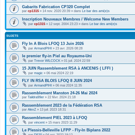
Gabarits Fabrication CP320 Complet
par
cp1315
»
14 nov. 2020 20:39
» dans
Le bar des ami(e)s
Inscription Nouveaux Membres / Welcome New Members
par
cp1315
»
12 sept. 2004 23:23
» dans
Le bar des ami(e)s
SUJETS
Fly In A Blois LFOQ 13 Juin 2026
par
ArmandPIHI
»
23 avr. 2026 08:28
le premier fly-in Piel au Royaume-Uni
par
Trevor WILCOCK
»
01 juil. 2024 22:59
15 JUIN Rassemblement RSA à ANCENIS ( LFFI )
par
magic
»
06 mai 2024 22:19
FLY IN RSA BLOIS LFOQ 8 JUIN 2024
par
ArmandPIHI
»
06 mai 2024 11:35
Rassemblement Manston 24-26 Mai 2024
par
Taildra99er
»
22 févr. 2024 21:18
Rassemblement 2023 de la Fédération RSA
par
AlexZ
»
13 juil. 2023 18:31
Rassemblement PIEL 2023 à LFOQ
par
vincent
»
15 mars 2023 11:29
Le Plessis-Belleville LFPP - Fly-In Biplans 2022
par
D520
»
04 oct. 2022 19:12