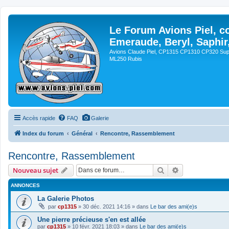
Le Forum Avions Piel, c
Emeraude, Beryl, Saphir
Avions Claude Piel, CP1315 CP1310 CP320 Sup
ML250 Rubis
Accès rapide
FAQ
Galerie
Index du forum
Général
Rencontre, Rassemblement
Rencontre, Rassemblement
Rechercher
Recherche avan
Nouveau sujet
ANNONCES
La Galerie Photos
par
cp1315
»
30 déc. 2021 14:16
» dans
Le bar des ami(e)s
Une pierre précieuse s'en est allée
par
cp1315
»
10 févr. 2021 18:03
» dans
Le bar des ami(e)s