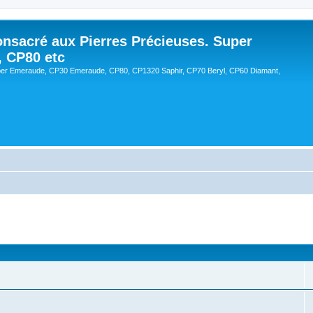
onsacré aux Pierres Précieuses. Super
, CP80 etc
er Emeraude, CP30 Emeraude, CP80, CP1320 Saphir, CP70 Beryl, CP60 Diamant,
cée