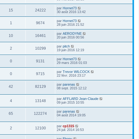
par
Hornet73
15
24222
30 août 2016 13:42
par
Hornet73
1
9674
28 juin 2016 21:52
par
AERODYNE
10
16461
20 juin 2016 00:56
par
pitch
2
10299
19 juin 2016 12:19
par
Hornet73
0
9131
29 mars 2016 01:03
par
Trevor WILCOCK
0
9715
22 févr. 2016 23:17
par
parenas
42
82129
08 sept. 2015 12:12
par
AFFLARD Jean-Claude
4
13148
09 juin 2015 10:55
par
parenas
65
122274
04 août 2014 19:05
par
cp1315
2
12100
24 juil. 2014 16:53
par
Ebonv