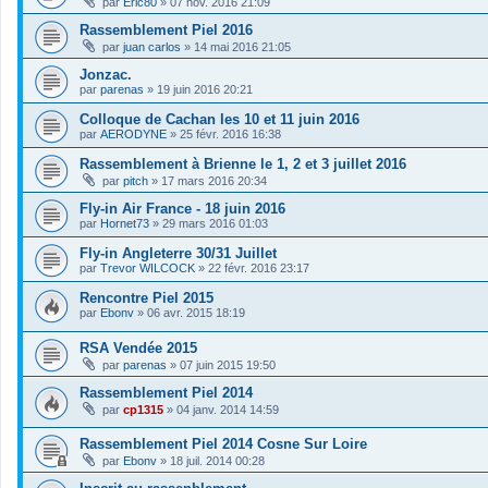
par
Eric80
»
07 nov. 2016 21:09
Rassemblement Piel 2016
par
juan carlos
»
14 mai 2016 21:05
Jonzac.
par
parenas
»
19 juin 2016 20:21
Colloque de Cachan les 10 et 11 juin 2016
par
AERODYNE
»
25 févr. 2016 16:38
Rassemblement à Brienne le 1, 2 et 3 juillet 2016
par
pitch
»
17 mars 2016 20:34
Fly-in Air France - 18 juin 2016
par
Hornet73
»
29 mars 2016 01:03
Fly-in Angleterre 30/31 Juillet
par
Trevor WILCOCK
»
22 févr. 2016 23:17
Rencontre Piel 2015
par
Ebonv
»
06 avr. 2015 18:19
RSA Vendée 2015
par
parenas
»
07 juin 2015 19:50
Rassemblement Piel 2014
par
cp1315
»
04 janv. 2014 14:59
Rassemblement Piel 2014 Cosne Sur Loire
par
Ebonv
»
18 juil. 2014 00:28