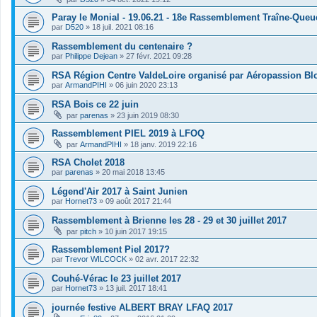
Paray le Monial - 19.06.21 - 18e Rassemblement Traîne-Queu
par
D520
»
18 juil. 2021 08:16
Rassemblement du centenaire ?
par
Philippe Dejean
»
27 févr. 2021 09:28
RSA Région Centre ValdeLoire organisé par Aéropassion Bl
par
ArmandPIHI
»
06 juin 2020 23:13
RSA Bois ce 22 juin
par
parenas
»
23 juin 2019 08:30
Rassemblement PIEL 2019 à LFOQ
par
ArmandPIHI
»
18 janv. 2019 22:16
RSA Cholet 2018
par
parenas
»
20 mai 2018 13:45
Légend'Air 2017 à Saint Junien
par
Hornet73
»
09 août 2017 21:44
Rassemblement à Brienne les 28 - 29 et 30 juillet 2017
par
pitch
»
10 juin 2017 19:15
Rassemblement Piel 2017?
par
Trevor WILCOCK
»
02 avr. 2017 22:32
Couhé-Vérac le 23 juillet 2017
par
Hornet73
»
13 juil. 2017 18:41
journée festive ALBERT BRAY LFAQ 2017