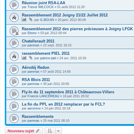
Réunion joint RSA-LAA
par
Trevor WILCOCK
»
01 août 2012 11:20
Rassemblement 2012 Joigny 21/22 Juillet 2012
par
G.BOUIN
»
20 janv. 2012 00:09
Rassemblement 2012 des pierres précieuses à Joigny LFGK
par
Ebonv
»
03 juil. 2012 00:44
Chatellerault 2011
par
parenas
»
22 sept. 2011 18:15
rassemblement PIEL 2011
par
patrice-piel
»
24 avr. 2011 10:34
Aérodéj Redon
par
parenas
»
07 août 2011 14:56
RSA Blois 2011
par
parenas
»
30 juin 2011 20:05
Fly-In du 11 septembre 2011 à Châteauroux-Villers
par
Francis LANCEREAU
»
16 juin 2011 20:02
La fin du PPL en 2012 remplacer par le FCL?
par
aeroreve
»
14 juin 2011 20:18
Rassemblements
par
parenas
»
25 mai 2011 08:10
Nouveau sujet