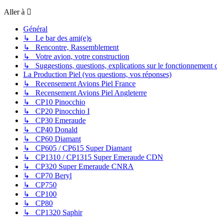
Aller à
Général
↳ Le bar des ami(e)s
↳ Rencontre, Rassemblement
↳ Votre avion, votre construction
↳ Suggestions, questions, explications sur le fonctionnement 
La Production Piel (vos questions, vos réponses)
↳ Recensement Avions Piel France
↳ Recensement Avions Piel Angleterre
↳ CP10 Pinocchio
↳ CP20 Pinocchio I
↳ CP30 Emeraude
↳ CP40 Donald
↳ CP60 Diamant
↳ CP605 / CP615 Super Diamant
↳ CP1310 / CP1315 Super Emeraude CDN
↳ CP320 Super Emeraude CNRA
↳ CP70 Beryl
↳ CP750
↳ CP100
↳ CP80
↳ CP1320 Saphir