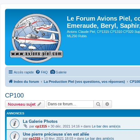
Le Forum Avions Piel, c
Emeraude, Beryl, Saphir
Avions Claude Piel, CP1315 CP1310 CP320 Sup
ML250 Rubis
Accès rapide
FAQ
Galerie
Index du forum
La Production Piel (vos questions, vos réponses)
CP100
CP100
Rechercher
Recherche avan
Nouveau sujet
ANNONCES
La Galerie Photos
par
cp1315
»
30 déc. 2021 14:16
» dans
Le bar des ami(e)s
Une pierre précieuse s'en est allée
par
cp1315
»
10 févr. 2021 18:03
» dans
Le bar des ami(e)s