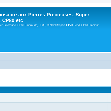
onsacré aux Pierres Précieuses. Super
, CP80 etc
er Emeraude, CP30 Emeraude, CP80, CP1320 Saphir, CP70 Beryl, CP60 Diamant,
cée