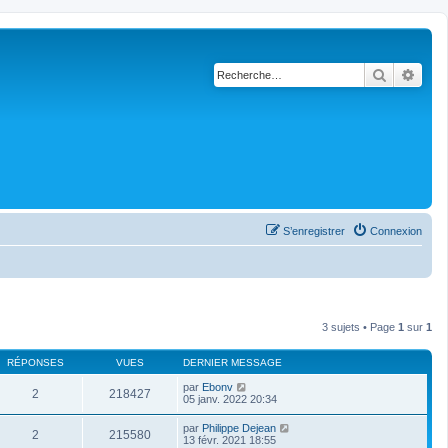
Recherch
Rech
S’enregistrer
Connexion
3 sujets • Page
1
sur
1
RÉPONSES
VUES
DERNIER MESSAGE
par
Ebonv
2
218427
05 janv. 2022 20:34
par
Philippe Dejean
2
215580
13 févr. 2021 18:55