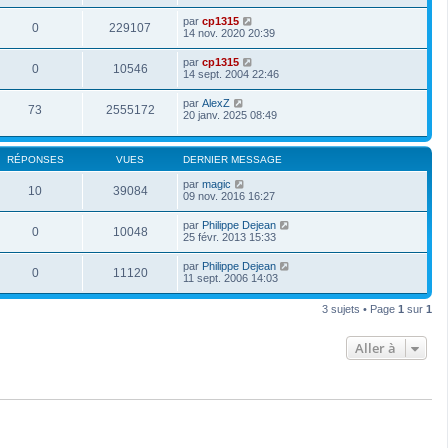
par
cp1315
0
229107
14 nov. 2020 20:39
par
cp1315
0
10546
14 sept. 2004 22:46
par
AlexZ
73
2555172
20 janv. 2025 08:49
RÉPONSES
VUES
DERNIER MESSAGE
par
magic
10
39084
09 nov. 2016 16:27
par
Philippe Dejean
0
10048
25 févr. 2013 15:33
par
Philippe Dejean
0
11120
11 sept. 2006 14:03
3 sujets • Page
1
sur
1
Aller à