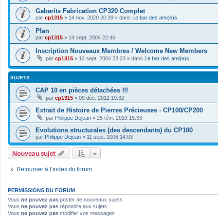
Gabarits Fabrication CP320 Complet
par
cp1315
»
14 nov. 2020 20:39
» dans
Le bar des ami(e)s
Plan
par
cp1315
»
14 sept. 2004 22:46
Inscription Nouveaux Membres / Welcome New Members
par
cp1315
»
12 sept. 2004 23:23
» dans
Le bar des ami(e)s
SUJETS
CAP 10 en pièces détachées !!!
par
cp1315
»
09 déc. 2012 19:32
Extrait de Histoire de Pierres Précieuses - CP100/CP200
par
Philippe Dejean
»
25 févr. 2013 15:33
Evolutions structurales (des descendants) du CP100
par
Philippe Dejean
»
11 sept. 2006 14:03
Nouveau sujet
Retourner à l’index du forum
PERMISSIONS DU FORUM
Vous
ne pouvez pas
poster de nouveaux sujets
Vous
ne pouvez pas
répondre aux sujets
Vous
ne pouvez pas
modifier vos messages