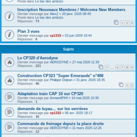
Posté dans
Le bar des ami(e)s
Inscription Nouveaux Membres / Welcome New Members
Dernier message par
AlexZ
«
20 janv. 2025 08:49
Posté dans
Le bar des ami(e)s
Réponses :
73
1
2
3
Plan 3 vues
Dernier message par
cp1315
«
03 juin 2009 18:44
Réponses :
6
Sujets
Le CP320 d'Aerodyne
Dernier message par
AERODYNE
«
27 mai 2026 11:39
Réponses :
221
1
6
7
8
9
…
Construction CP323 "Super Emeraude" n°488
Dernier message par
Philippe Dejean
«
31 janv. 2026 18:35
Réponses :
46
1
2
Adaptation train CAP 10 sur CP320
Dernier message par
ArmandPIHI
«
14 mai 2025 10:35
Réponses :
1
demande de tuyau... sur les verrières
Dernier message par
cp1315
«
06 avr. 2025 18:17
Réponses :
16
Commande de freinage depuis la place droite
Dernier message par
AERODYNE
«
11 mars 2025 12:26
Réponses :
12