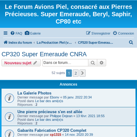
Le Forum Avions Piel, consacré aux Pierres
Précieuses. Super Emeraude, Beryl, Saphir,
CP80 etc
FAQ
Galerie
S’enregistrer
Connexion
R
Index du forum
La Production Piel (vos questions, vos réponses)
CP320 Super Emeraude CNRA
e
CP320 Super Emeraude CNRA
c
Rechercher
Recherche avanc
Nouveau sujet
h
e
1
2
Suivante
52 sujets
r
Annonces
c
La Galerie Photos
h
Dernier message par
Ebonv
«
05 janv. 2022 20:34
Posté dans
Le bar des ami(e)s
e
Réponses :
2
r
Une pierre précieuse s'en est allée
Dernier message par
Philippe Dejean
«
13 févr. 2021 18:55
Posté dans
Le bar des ami(e)s
Réponses :
2
Gabarits Fabrication CP320 Complet
Dernier message par
cp1315
«
14 nov. 2020 20:39