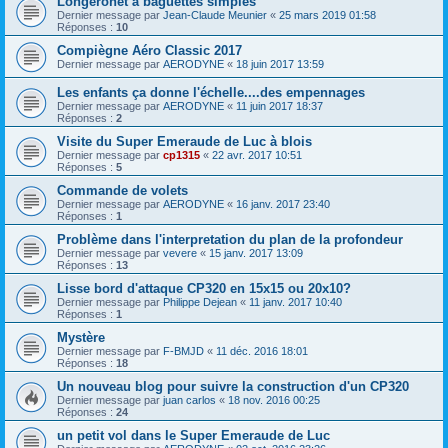
Longeronet à baguettes simples
Dernier message par
Jean-Claude Meunier
«
25 mars 2019 01:58
Réponses :
10
Compiègne Aéro Classic 2017
Dernier message par
AERODYNE
«
18 juin 2017 13:59
Les enfants ça donne l'échelle....des empennages
Dernier message par
AERODYNE
«
11 juin 2017 18:37
Réponses :
2
Visite du Super Emeraude de Luc à blois
Dernier message par
cp1315
«
22 avr. 2017 10:51
Réponses :
5
Commande de volets
Dernier message par
AERODYNE
«
16 janv. 2017 23:40
Réponses :
1
Problème dans l'interpretation du plan de la profondeur
Dernier message par
vevere
«
15 janv. 2017 13:09
Réponses :
13
Lisse bord d'attaque CP320 en 15x15 ou 20x10?
Dernier message par
Philippe Dejean
«
11 janv. 2017 10:40
Réponses :
1
Mystère
Dernier message par
F-BMJD
«
11 déc. 2016 18:01
Réponses :
18
Un nouveau blog pour suivre la construction d'un CP320
Dernier message par
juan carlos
«
18 nov. 2016 00:25
Réponses :
24
un petit vol dans le Super Emeraude de Luc