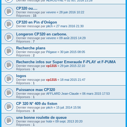
Dernier message par
AERODYNE
«
02 oct. 2016 23:26
CP320 ou....
Dernier message par
vevere
«
28 juin 2016 10:22
Réponses :
15
CP320 en Pin d'Orégon
Dernier message par
pitch
«
27 mars 2016 21:30
Longeron CP320 en carbone.
Dernier message par
vevere
«
09 août 2015 14:29
Réponses :
7
Recherche plans
Dernier message par
Pégase
«
30 juin 2015 08:05
Réponses :
2
Recherche infos sur Super Emeraude F-PLAY et F-PUMA
Dernier message par
cp1315
«
29 juin 2015 22:10
Réponses :
6
logos
Dernier message par
cp1315
«
18 mai 2015 21:47
Réponses :
1
Puissance max CP320
Dernier message par
AFFLARD Jean-Claude
«
06 mars 2015 17:53
Réponses :
1
CP 320 N° 409 du fiston
Dernier message par
pitch
«
15 juil. 2014 15:56
Réponses :
8
une bonne roulette de queue
Dernier message par
hobi
«
09 sept. 2013 20:20
Réponses :
1