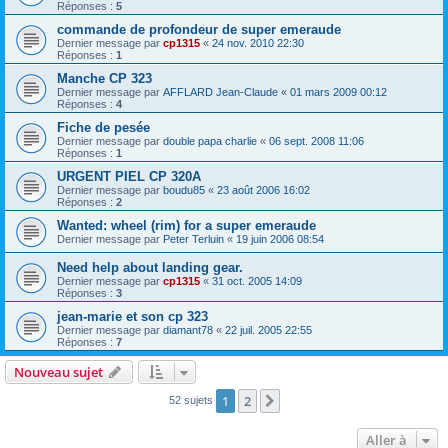
Réponses :
5
commande de profondeur de super emeraude
Dernier message par
cp1315
«
24 nov. 2010 22:30
Réponses :
1
Manche CP 323
Dernier message par
AFFLARD Jean-Claude
«
01 mars 2009 00:12
Réponses :
4
Fiche de pesée
Dernier message par
double papa charlie
«
06 sept. 2008 11:06
Réponses :
1
URGENT PIEL CP 320A
Dernier message par
boudu85
«
23 août 2006 16:02
Réponses :
2
Wanted: wheel (rim) for a super emeraude
Dernier message par
Peter Terluin
«
19 juin 2006 08:54
Need help about landing gear.
Dernier message par
cp1315
«
31 oct. 2005 14:09
Réponses :
3
jean-marie et son cp 323
Dernier message par
diamant78
«
22 juil. 2005 22:55
Réponses :
7
Nouveau sujet
1
2
Suivante
52 sujets
Aller à