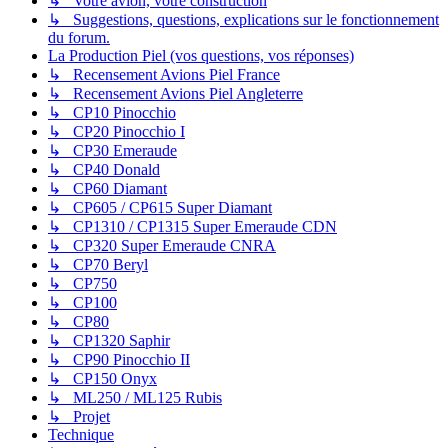
↳ Votre avion, votre construction
↳ Suggestions, questions, explications sur le fonctionnement
du forum.
La Production Piel (vos questions, vos réponses)
↳ Recensement Avions Piel France
↳ Recensement Avions Piel Angleterre
↳ CP10 Pinocchio
↳ CP20 Pinocchio I
↳ CP30 Emeraude
↳ CP40 Donald
↳ CP60 Diamant
↳ CP605 / CP615 Super Diamant
↳ CP1310 / CP1315 Super Emeraude CDN
↳ CP320 Super Emeraude CNRA
↳ CP70 Beryl
↳ CP750
↳ CP100
↳ CP80
↳ CP1320 Saphir
↳ CP90 Pinocchio II
↳ CP150 Onyx
↳ ML250 / ML125 Rubis
↳ Projet
Technique