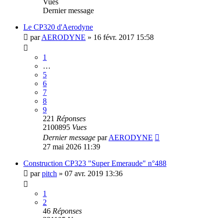
Vues
Dernier message
Le CP320 d'Aerodyne
par
AERODYNE
»
16 févr. 2017 15:58
1
…
5
6
7
8
9
221
Réponses
2100895
Vues
Dernier message
par
AERODYNE
27 mai 2026 11:39
Construction CP323 "Super Emeraude" n°488
par
pitch
»
07 avr. 2019 13:36
1
2
46
Réponses