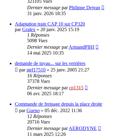
321105
Vues
Dernier message
par
Philippe Dejean
31 janv. 2026 18:35
Adaptation train CAP 10 sur CP320
par
Gralex
»
20 janv. 2025 15:19
1
Réponses
5098
Vues
Dernier message
par
ArmandPIHI
14 mai 2025 10:35
demande de tuyau... sur les verrières
par
stef17510
»
25 janv. 2005 21:27
16
Réponses
37378
Vues
Dernier message
par
cp1315
06 avr. 2025 18:17
Commande de freinage depuis la place droite
par
Gueno
»
05 déc. 2022 11:36
12
Réponses
20716
Vues
Dernier message
par
AERODYNE
11 mars 2025 12:26