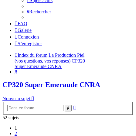
Sujets actifs
Rechercher
FAQ
Galerie
Connexion
S’enregistrer
Index du forum
La Production Piel
(vos questions, vos réponses)
CP320
Super Emeraude CNRA
Rechercher
CP320 Super Emeraude CNRA
Nouveau sujet
Recherche
Rechercher
avancée
52 sujets
1
2