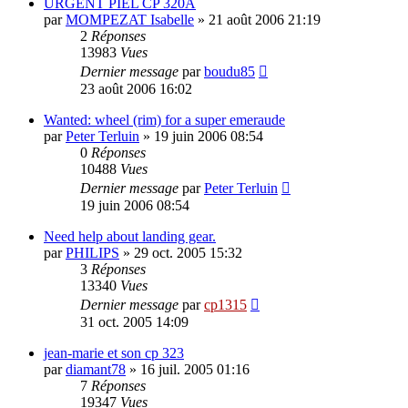
URGENT PIEL CP 320A
par
MOMPEZAT Isabelle
»
21 août 2006 21:19
2
Réponses
13983
Vues
Dernier message
par
boudu85
23 août 2006 16:02
Wanted: wheel (rim) for a super emeraude
par
Peter Terluin
»
19 juin 2006 08:54
0
Réponses
10488
Vues
Dernier message
par
Peter Terluin
19 juin 2006 08:54
Need help about landing gear.
par
PHILIPS
»
29 oct. 2005 15:32
3
Réponses
13340
Vues
Dernier message
par
cp1315
31 oct. 2005 14:09
jean-marie et son cp 323
par
diamant78
»
16 juil. 2005 01:16
7
Réponses
19347
Vues