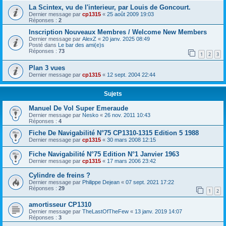
La Scintex, vu de l'interieur, par Louis de Goncourt.
Dernier message par
cp1315
«
25 août 2009 19:03
Réponses :
2
Inscription Nouveaux Membres / Welcome New Members
Dernier message par
AlexZ
«
20 janv. 2025 08:49
Posté dans
Le bar des ami(e)s
Réponses :
73
1
2
3
Plan 3 vues
Dernier message par
cp1315
«
12 sept. 2004 22:44
Sujets
Manuel De Vol Super Emeraude
Dernier message par
Nesko
«
26 nov. 2011 10:43
Réponses :
4
Fiche De Navigabilité N°75 CP1310-1315 Edition 5 1988
Dernier message par
cp1315
«
30 mars 2008 12:15
Fiche Navigabilité N°75 Edition N°1 Janvier 1963
Dernier message par
cp1315
«
17 mars 2006 23:42
Cylindre de freins ?
Dernier message par
Philippe Dejean
«
07 sept. 2021 17:22
Réponses :
29
1
2
amortisseur CP1310
Dernier message par
TheLastOfTheFew
«
13 janv. 2019 14:07
Réponses :
3