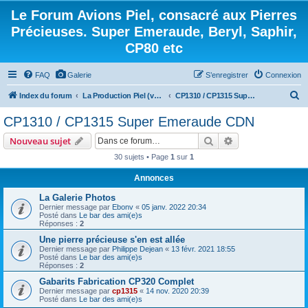
Le Forum Avions Piel, consacré aux Pierres
Précieuses. Super Emeraude, Beryl, Saphir,
CP80 etc
FAQ
Galerie
S’enregistrer
Connexion
R
Index du forum
La Production Piel (vos questions, vos réponses)
CP1310 / CP1315 Super Emeraude CDN
e
CP1310 / CP1315 Super Emeraude CDN
c
Rechercher
Recherche avanc
Nouveau sujet
h
30 sujets • Page
1
sur
1
e
Annonces
r
c
La Galerie Photos
Dernier message par
Ebonv
«
05 janv. 2022 20:34
h
Posté dans
Le bar des ami(e)s
Réponses :
2
e
Une pierre précieuse s'en est allée
r
Dernier message par
Philippe Dejean
«
13 févr. 2021 18:55
Posté dans
Le bar des ami(e)s
Réponses :
2
Gabarits Fabrication CP320 Complet
Dernier message par
cp1315
«
14 nov. 2020 20:39
Posté dans
Le bar des ami(e)s