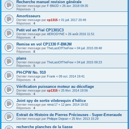
Recherche manuel revision générale
Dernier message par
F-BMJD
«
26 avr. 2018 09:35
Réponses :
1
Amortisseurs
Dernier message par
cp1315
«
01 juil. 2017 20:49
Réponses :
4
Petit vol en Piel CP1301C3
Dernier message par
AERODYNE
«
26 août 2016 11:51
Réponses :
4
Remise en vol CP1330 F-BMJM
Dernier message par
TheLastOfTheFew
«
04 juil. 2015 09:48
Réponses :
8
plans
Dernier message par
TheLastOfTheFew
«
04 juil. 2015 09:23
Réponses :
5
PH-CPW No. 910
Dernier message par
Frank
«
09 oct. 2014 19:41
Réponses :
4
Vérification puissance moteur au décollage
Dernier message par
cp1315
«
25 févr. 2014 19:56
Réponses :
4
Joint spy de sortie vilebrequin d'hélice
Dernier message par
nimiz17
«
12 janv. 2014 19:02
Réponses :
4
Extrait de Histoire de Pierres Précieuses - Super-Emeraude
Dernier message par
Philippe Dejean
«
25 févr. 2013 15:29
recherche planches de la liasse