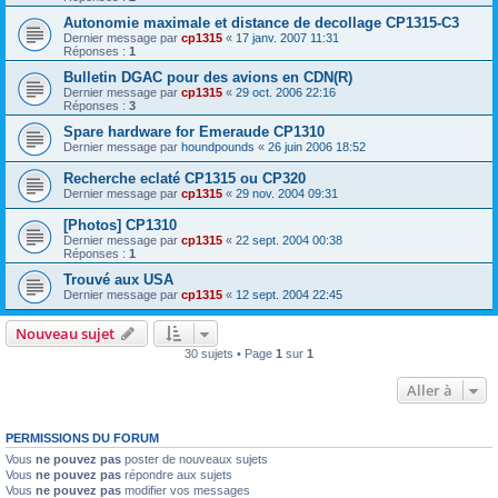
Autonomie maximale et distance de decollage CP1315-C3
Dernier message par
cp1315
«
17 janv. 2007 11:31
Réponses :
1
Bulletin DGAC pour des avions en CDN(R)
Dernier message par
cp1315
«
29 oct. 2006 22:16
Réponses :
3
Spare hardware for Emeraude CP1310
Dernier message par
houndpounds
«
26 juin 2006 18:52
Recherche eclaté CP1315 ou CP320
Dernier message par
cp1315
«
29 nov. 2004 09:31
[Photos] CP1310
Dernier message par
cp1315
«
22 sept. 2004 00:38
Réponses :
1
Trouvé aux USA
Dernier message par
cp1315
«
12 sept. 2004 22:45
Nouveau sujet
30 sujets • Page
1
sur
1
Aller à
PERMISSIONS DU FORUM
Vous
ne pouvez pas
poster de nouveaux sujets
Vous
ne pouvez pas
répondre aux sujets
Vous
ne pouvez pas
modifier vos messages