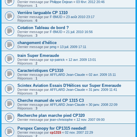
Dernier message par
Philippe Dejean
«
03 févr. 2012 20:46
Réponses :
1
Verrière larguable CP 1310
Dernier message par
F-BMJD
«
23 août 2010 23:17
Réponses :
6
Cotation Tableau de bord ?
Dernier message par
F-BMJD
«
21 juil. 2010 16:56
Réponses :
3
changement d'hélice
Dernier message par
pmg
«
13 juil. 2009 17:11
train Super Emeraude
Dernier message par
sp-patrick
«
12 avr. 2009 13:01
Réponses :
2
Caracteristiques CP1310
Dernier message par
AFFLARD Jean-Claude
«
02 avr. 2009 15:11
Réponses :
1
Scintex Aviation Essais D'Hélices sur Super Emeraude
Dernier message par
AFFLARD Jean-Claude
«
31 janv. 2009 11:41
Réponses :
3
Cherche manuel de vol CP 1315 C3
Dernier message par
AFFLARD Jean-Claude
«
30 janv. 2008 22:09
Réponses :
3
Recherche plan marche pied CP320
Dernier message par
jean-christophe
«
12 nov. 2007 09:00
Perspex Canopy for CP1315 needed!
Dernier message par
cp1315
«
02 nov. 2007 22:29
Réponses :
2