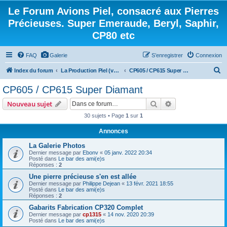
Le Forum Avions Piel, consacré aux Pierres
Précieuses. Super Emeraude, Beryl, Saphir,
CP80 etc
FAQ
Galerie
S’enregistrer
Connexion
R
Index du forum
La Production Piel (vos questions, vos réponses)
CP605 / CP615 Super Diamant
e
CP605 / CP615 Super Diamant
c
Rechercher
Recherche avanc
Nouveau sujet
h
30 sujets • Page
1
sur
1
e
Annonces
r
c
La Galerie Photos
Dernier message par
Ebonv
«
05 janv. 2022 20:34
h
Posté dans
Le bar des ami(e)s
Réponses :
2
e
Une pierre précieuse s'en est allée
r
Dernier message par
Philippe Dejean
«
13 févr. 2021 18:55
Posté dans
Le bar des ami(e)s
Réponses :
2
Gabarits Fabrication CP320 Complet
Dernier message par
cp1315
«
14 nov. 2020 20:39
Posté dans
Le bar des ami(e)s