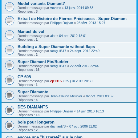
Model variants Diamant?
Dernier message par
vevere
«
13 janv. 2014 09:38
Réponses :
3
Extrait de Histoire de Pierres Précieuses - Super-Diamant
Dernier message par
Philippe Dejean
«
25 févr. 2013 15:27
Manuel de vol
Dernier message par
alat
«
04 oct. 2012 18:01
Réponses :
1
Building a Super Diamante without flaps
Dernier message par
seagull617
«
24 sept. 2012 22:49
Réponses :
2
Super Diamant Fin/Rudder
Dernier message par
seagull617
«
22 août 2012 22:44
Réponses :
16
CP 605
Dernier message par
cp1315
«
25 juin 2012 20:59
Réponses :
1
Super Diamante
Dernier message par
Jean-Claude Meunier
«
02 oct. 2011 03:52
Réponses :
4
DES DIAMANTS
Dernier message par
Philippe Dejean
«
14 juin 2010 16:13
Réponses :
13
bois pour longeron
Dernier message par
diamant78
«
07 oct. 2006 11:02
Réponses :
2
encore une "bizzareté" sur le plan