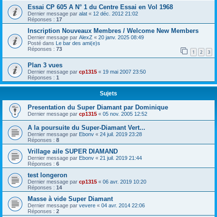
Essai CP 605 A N° 1 du Centre Essai en Vol 1968
Dernier message par
alat
«
12 déc. 2012 21:02
Réponses :
17
Inscription Nouveaux Membres / Welcome New Members
Dernier message par
AlexZ
«
20 janv. 2025 08:49
Posté dans
Le bar des ami(e)s
Réponses :
73
1
2
3
Plan 3 vues
Dernier message par
cp1315
«
19 mai 2007 23:50
Réponses :
1
Sujets
Presentation du Super Diamant par Dominique
Dernier message par
cp1315
«
05 nov. 2005 12:52
A la poursuite du Super-Diamant Vert...
Dernier message par
Ebonv
«
24 juil. 2019 23:28
Réponses :
8
Vrillage aile SUPER DIAMAND
Dernier message par
Ebonv
«
21 juil. 2019 21:44
Réponses :
6
test longeron
Dernier message par
cp1315
«
06 avr. 2019 10:20
Réponses :
14
Masse à vide Super Diamant
Dernier message par
vevere
«
04 avr. 2014 22:06
Réponses :
2