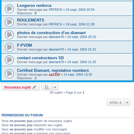
Longeron renforce
Dernier message par
PATRICK
«
24 sept. 2004 20:54
Réponses :
9
ROULEMENTS
Dernier message par
PATRICK
«
19 sept. 2004 21:38
photos de construction d'un diamant
Dernier message par
diamant78
«
15 sept. 2004 20:15
F-PVDM
Dernier message par
diamant78
«
14 sept. 2004 21:31
contact constructeurs SD
Dernier message par
diamant78
«
14 sept. 2004 21:25
Certified Diamant, registation numbers
Dernier message par
cp1315
«
14 sept. 2004 13:32
Réponses :
2
Nouveau sujet
30 sujets • Page
1
sur
1
Aller à
PERMISSIONS DU FORUM
Vous
ne pouvez pas
poster de nouveaux sujets
Vous
ne pouvez pas
répondre aux sujets
Vous
ne pouvez pas
modifier vos messages
Vous
ne pouvez pas
supprimer vos messages