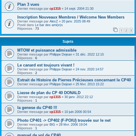
Plan 3 vues
Dernier message par
cp1315
«
14 sept. 2004 21:30
Inscription Nouveaux Membres / Welcome New Members
Dernier message par
AlexZ
«
20 janv. 2025 08:49
Posté dans
Le bar des ami(e)s
Réponses :
73
1
2
3
Sujets
MTOW et puissance admissible
Dernier message par
Philippe Dejean
«
31 déc. 2022 12:15
Réponses :
6
Le canard est toujours vivant !
Dernier message par
Philippe Dejean
«
24 nov. 2020 14:57
Réponses :
2
Extrait de Histoire de Pierres Précieuses concernant le CP40
Dernier message par
Philippe Dejean
«
25 févr. 2013 15:22
Liasse de plan du CP 40 DONALD
Dernier message par
cp1315
«
30 janv. 2012 22:12
Réponses :
1
la genese du CP40 !!!
Dernier message par
cp1315
«
10 juin 2006 00:54
Photo CP401 -> CP402 (F-POIU) trouvée sur le net
Dernier message par
BIG
«
28 févr. 2006 19:04
Réponses :
1
manuel de vol de CP40