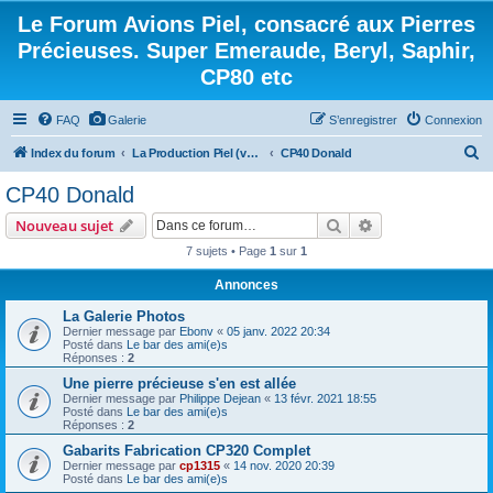
Le Forum Avions Piel, consacré aux Pierres
Précieuses. Super Emeraude, Beryl, Saphir,
CP80 etc
FAQ
Galerie
S’enregistrer
Connexion
R
Index du forum
La Production Piel (vos questions, vos réponses)
CP40 Donald
e
CP40 Donald
c
Rechercher
Recherche avanc
Nouveau sujet
h
7 sujets • Page
1
sur
1
e
Annonces
r
c
La Galerie Photos
Dernier message par
Ebonv
«
05 janv. 2022 20:34
h
Posté dans
Le bar des ami(e)s
Réponses :
2
e
Une pierre précieuse s'en est allée
r
Dernier message par
Philippe Dejean
«
13 févr. 2021 18:55
Posté dans
Le bar des ami(e)s
Réponses :
2
Gabarits Fabrication CP320 Complet
Dernier message par
cp1315
«
14 nov. 2020 20:39
Posté dans
Le bar des ami(e)s