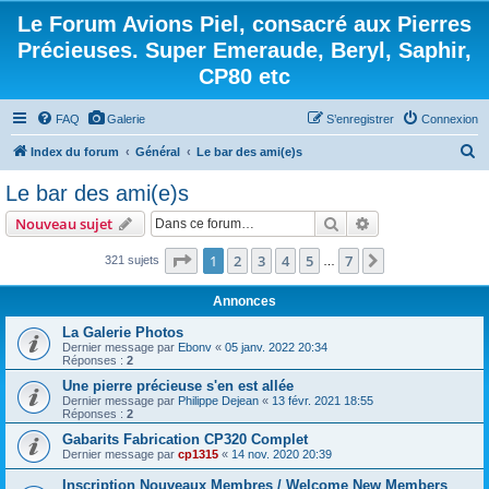
Le Forum Avions Piel, consacré aux Pierres
Précieuses. Super Emeraude, Beryl, Saphir,
CP80 etc
FAQ
Galerie
S’enregistrer
Connexion
R
Index du forum
Général
Le bar des ami(e)s
e
Le bar des ami(e)s
c
Rechercher
Recherche avanc
Nouveau sujet
h
e
Page
1
sur
7
1
2
3
4
5
7
Suivante
321 sujets
…
r
Annonces
c
La Galerie Photos
h
Dernier message par
Ebonv
«
05 janv. 2022 20:34
Réponses :
2
e
Une pierre précieuse s'en est allée
r
Dernier message par
Philippe Dejean
«
13 févr. 2021 18:55
Réponses :
2
Gabarits Fabrication CP320 Complet
Dernier message par
cp1315
«
14 nov. 2020 20:39
Inscription Nouveaux Membres / Welcome New Members