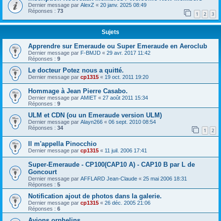
Dernier message par
AlexZ
«
20 janv. 2025 08:49
Réponses :
73
1
2
3
Sujets
Apprendre sur Emeraude ou Super Emeraude en Aeroclub
Dernier message par
F-BMJD
«
29 avr. 2017 11:42
Réponses :
9
Le docteur Potez nous a quitté.
Dernier message par
cp1315
«
19 oct. 2011 19:20
Hommage à Jean Pierre Casabo.
Dernier message par
AMIET
«
27 août 2011 15:34
Réponses :
9
ULM et CDN (ou un Emeraude version ULM)
Dernier message par
Alayn266
«
06 sept. 2010 08:54
Réponses :
34
1
2
Il m'appella Pinocchio
Dernier message par
cp1315
«
11 juil. 2006 17:41
Super-Emeraude - CP100(CAP10 A) - CAP10 B par L de
Goncourt
Dernier message par
AFFLARD Jean-Claude
«
25 mai 2006 18:31
Réponses :
5
Notification ajout de photos dans la galerie.
Dernier message par
cp1315
«
26 déc. 2005 21:06
Réponses :
6
Avions orphelins