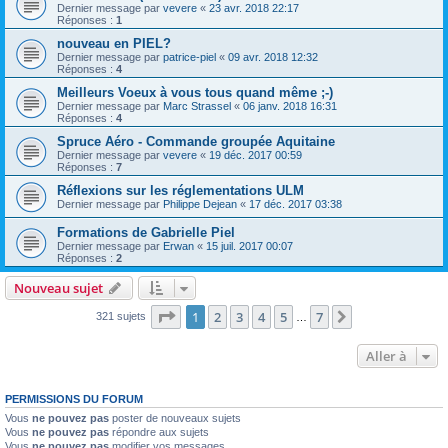
Dernier message par
vevere
«
23 avr. 2018 22:17
Réponses :
1
nouveau en PIEL?
Dernier message par
patrice-piel
«
09 avr. 2018 12:32
Réponses :
4
Meilleurs Voeux à vous tous quand même ;-)
Dernier message par
Marc Strassel
«
06 janv. 2018 16:31
Réponses :
4
Spruce Aéro - Commande groupée Aquitaine
Dernier message par
vevere
«
19 déc. 2017 00:59
Réponses :
7
Réflexions sur les réglementations ULM
Dernier message par
Philippe Dejean
«
17 déc. 2017 03:38
Formations de Gabrielle Piel
Dernier message par
Erwan
«
15 juil. 2017 00:07
Réponses :
2
Nouveau sujet
Page
1
sur
7
1
2
3
4
5
7
Suivante
321 sujets
…
Aller à
PERMISSIONS DU FORUM
Vous
ne pouvez pas
poster de nouveaux sujets
Vous
ne pouvez pas
répondre aux sujets
Vous
ne pouvez pas
modifier vos messages