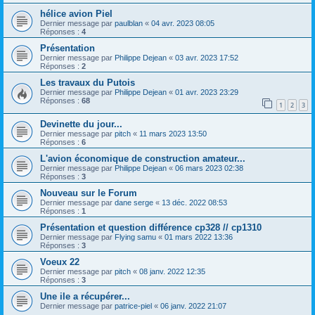
hélice avion Piel
Dernier message par
paulblan
«
04 avr. 2023 08:05
Réponses :
4
Présentation
Dernier message par
Philippe Dejean
«
03 avr. 2023 17:52
Réponses :
2
Les travaux du Putois
Dernier message par
Philippe Dejean
«
01 avr. 2023 23:29
Réponses :
68
1
2
3
Devinette du jour...
Dernier message par
pitch
«
11 mars 2023 13:50
Réponses :
6
L'avion économique de construction amateur...
Dernier message par
Philippe Dejean
«
06 mars 2023 02:38
Réponses :
3
Nouveau sur le Forum
Dernier message par
dane serge
«
13 déc. 2022 08:53
Réponses :
1
Présentation et question différence cp328 // cp1310
Dernier message par
Flying samu
«
01 mars 2022 13:36
Réponses :
3
Voeux 22
Dernier message par
pitch
«
08 janv. 2022 12:35
Réponses :
3
Une ile a récupérer...
Dernier message par
patrice-piel
«
06 janv. 2022 21:07