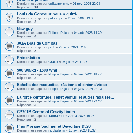
Dernier message par
guillaume-gmp
«
01 nov. 2005 22:03
Réponses :
10
Louis de Goncourt nous a quitté.
Dernier message par
patrice-piel
«
19 oct. 2005 19:05
Réponses :
2
New guy
Dernier message par
Philippe Dejean
«
04 août 2026 14:39
Réponses :
4
301A Bras de Compas
Dernier message par
pitch
«
22 sept. 2024 12:16
Réponses :
8
Présentation
Dernier message par
Gralex
«
07 juil. 2024 11:27
500 Wh/kg - 1300 Wh/l !
Dernier message par
Philippe Dejean
«
07 févr. 2024 18:47
Réponses :
2
Echelle des maquettes, réalisme et cinéma/video
Dernier message par
Philippe Dejean
«
04 janv. 2024 22:13
La force centrifuge, l'effet venturi et autres fadaises...
Dernier message par
Philippe Dejean
«
06 août 2023 22:22
Réponses :
3
CP301B Centre of Gravity limits
Dernier message par
Taildra99er
«
22 mai 2023 15:25
Réponses :
2
Plan Morane Saulnier et Dewoitine D520
Dernier message par
nicolaslamy
«
13 avr. 2023 15:37