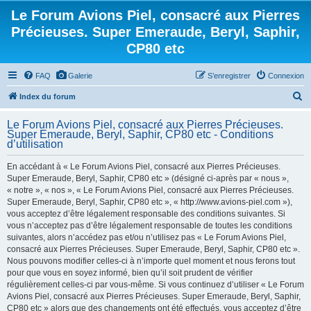
Le Forum Avions Piel, consacré aux Pierres
Précieuses. Super Emeraude, Beryl, Saphir,
CP80 etc
FAQ
Galerie
S’enregistrer
Connexion
R
Index du forum
e
Le Forum Avions Piel, consacré aux Pierres Précieuses.
c
Super Emeraude, Beryl, Saphir, CP80 etc - Conditions
d’utilisation
h
e
En accédant à « Le Forum Avions Piel, consacré aux Pierres Précieuses.
Super Emeraude, Beryl, Saphir, CP80 etc » (désigné ci-après par « nous »,
r
« notre », « nos », « Le Forum Avions Piel, consacré aux Pierres Précieuses.
c
Super Emeraude, Beryl, Saphir, CP80 etc », « http://www.avions-piel.com »),
h
vous acceptez d’être légalement responsable des conditions suivantes. Si
vous n’acceptez pas d’être légalement responsable de toutes les conditions
e
suivantes, alors n’accédez pas et/ou n’utilisez pas « Le Forum Avions Piel,
r
consacré aux Pierres Précieuses. Super Emeraude, Beryl, Saphir, CP80 etc ».
Nous pouvons modifier celles-ci à n’importe quel moment et nous ferons tout
pour que vous en soyez informé, bien qu’il soit prudent de vérifier
régulièrement celles-ci par vous-même. Si vous continuez d’utiliser « Le Forum
Avions Piel, consacré aux Pierres Précieuses. Super Emeraude, Beryl, Saphir,
CP80 etc » alors que des changements ont été effectués, vous acceptez d’être