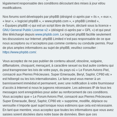
légalement responsable des conditions découlant des mises à jour et/ou
modifications.
Nos forums sont développés par phpBB (désigné ci-après par « ils », « eux »,
« leur », « logiciel phpBB », « www.phpbb.com », « phpBB Limited »,
« Équipes phpBB ») qui est un script libre de forum, déclaré sous la licence «
GNU General Public License v2
» (désigné ci-après par « GPL ») et qui peut
être téléchargé depuis
www.phpbb.com
. Le logiciel phpBB facilite seulement
les discussions sur Internet. phpBB Limited n’est pas responsable de ce que
nous acceptons ou n’acceptons pas comme contenu ou conduite permis. Pour
de plus amples informations au sujet de phpBB, veuillez consulter :
https://www.phpbb.com/
.
Vous acceptez de ne pas publier de contenu abusif, obscène, vulgaire,
diffamatoire, choquant, menaçant, à caractère sexuel ou tout autre contenu qui
peut transgresser les lois de votre pays, du pays où « Le Forum Avions Piel,
consacré aux Pierres Précieuses. Super Emeraude, Beryl, Saphir, CP80 etc »
est hébergé ou les lois internationales. Le faire peut vous mener à un
bannissement immédiat et permanent, avec une notification à votre fournisseur
d’accès à Internet si nous le jugeons nécessaire. Les adresses IP de tous les
messages sont enregistrées pour aider au renforcement de ces conditions.
Vous acceptez que « Le Forum Avions Piel, consacré aux Pierres Précieuses.
Super Emeraude, Beryl, Saphir, CP80 etc » supprime, modifie, déplace ou
verrouille n’importe quel sujet lorsque nous estimons que cela est nécessaire.
En tant que membre, vous acceptez que toutes les informations que vous avez
saisies soient stockées dans notre base de données. Bien que ces