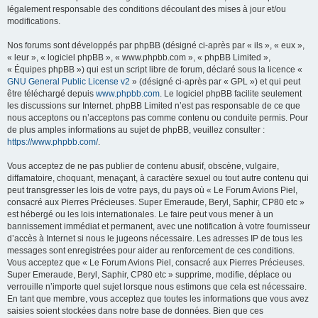
légalement responsable des conditions découlant des mises à jour et/ou
modifications.
Nos forums sont développés par phpBB (désigné ci-après par « ils », « eux »,
« leur », « logiciel phpBB », « www.phpbb.com », « phpBB Limited »,
« Équipes phpBB ») qui est un script libre de forum, déclaré sous la licence «
GNU General Public License v2
» (désigné ci-après par « GPL ») et qui peut
être téléchargé depuis
www.phpbb.com
. Le logiciel phpBB facilite seulement
les discussions sur Internet. phpBB Limited n’est pas responsable de ce que
nous acceptons ou n’acceptons pas comme contenu ou conduite permis. Pour
de plus amples informations au sujet de phpBB, veuillez consulter :
https://www.phpbb.com/
.
Vous acceptez de ne pas publier de contenu abusif, obscène, vulgaire,
diffamatoire, choquant, menaçant, à caractère sexuel ou tout autre contenu qui
peut transgresser les lois de votre pays, du pays où « Le Forum Avions Piel,
consacré aux Pierres Précieuses. Super Emeraude, Beryl, Saphir, CP80 etc »
est hébergé ou les lois internationales. Le faire peut vous mener à un
bannissement immédiat et permanent, avec une notification à votre fournisseur
d’accès à Internet si nous le jugeons nécessaire. Les adresses IP de tous les
messages sont enregistrées pour aider au renforcement de ces conditions.
Vous acceptez que « Le Forum Avions Piel, consacré aux Pierres Précieuses.
Super Emeraude, Beryl, Saphir, CP80 etc » supprime, modifie, déplace ou
verrouille n’importe quel sujet lorsque nous estimons que cela est nécessaire.
En tant que membre, vous acceptez que toutes les informations que vous avez
saisies soient stockées dans notre base de données. Bien que ces