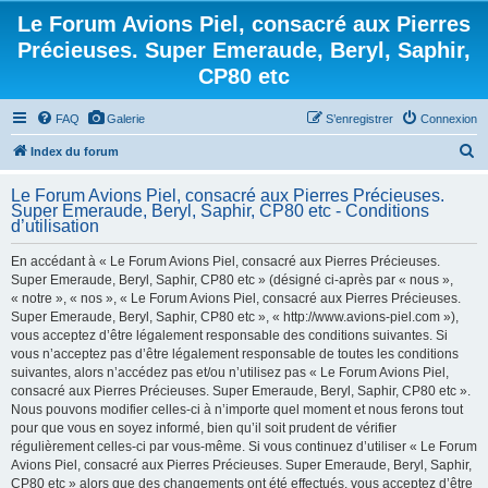
Le Forum Avions Piel, consacré aux Pierres
Précieuses. Super Emeraude, Beryl, Saphir,
CP80 etc
FAQ
Galerie
S’enregistrer
Connexion
R
Index du forum
e
Le Forum Avions Piel, consacré aux Pierres Précieuses.
c
Super Emeraude, Beryl, Saphir, CP80 etc - Conditions
d’utilisation
h
e
En accédant à « Le Forum Avions Piel, consacré aux Pierres Précieuses.
Super Emeraude, Beryl, Saphir, CP80 etc » (désigné ci-après par « nous »,
r
« notre », « nos », « Le Forum Avions Piel, consacré aux Pierres Précieuses.
c
Super Emeraude, Beryl, Saphir, CP80 etc », « http://www.avions-piel.com »),
h
vous acceptez d’être légalement responsable des conditions suivantes. Si
vous n’acceptez pas d’être légalement responsable de toutes les conditions
e
suivantes, alors n’accédez pas et/ou n’utilisez pas « Le Forum Avions Piel,
r
consacré aux Pierres Précieuses. Super Emeraude, Beryl, Saphir, CP80 etc ».
Nous pouvons modifier celles-ci à n’importe quel moment et nous ferons tout
pour que vous en soyez informé, bien qu’il soit prudent de vérifier
régulièrement celles-ci par vous-même. Si vous continuez d’utiliser « Le Forum
Avions Piel, consacré aux Pierres Précieuses. Super Emeraude, Beryl, Saphir,
CP80 etc » alors que des changements ont été effectués, vous acceptez d’être