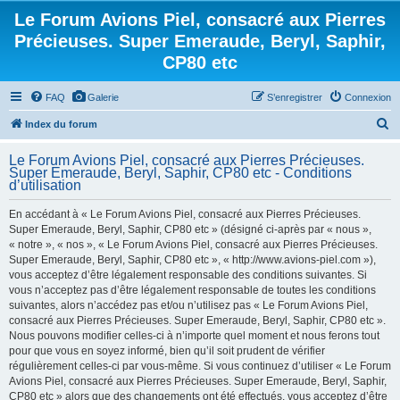
Le Forum Avions Piel, consacré aux Pierres
Précieuses. Super Emeraude, Beryl, Saphir,
CP80 etc
FAQ
Galerie
S’enregistrer
Connexion
R
Index du forum
e
Le Forum Avions Piel, consacré aux Pierres Précieuses.
c
Super Emeraude, Beryl, Saphir, CP80 etc - Conditions
d’utilisation
h
e
En accédant à « Le Forum Avions Piel, consacré aux Pierres Précieuses.
Super Emeraude, Beryl, Saphir, CP80 etc » (désigné ci-après par « nous »,
r
« notre », « nos », « Le Forum Avions Piel, consacré aux Pierres Précieuses.
c
Super Emeraude, Beryl, Saphir, CP80 etc », « http://www.avions-piel.com »),
h
vous acceptez d’être légalement responsable des conditions suivantes. Si
vous n’acceptez pas d’être légalement responsable de toutes les conditions
e
suivantes, alors n’accédez pas et/ou n’utilisez pas « Le Forum Avions Piel,
r
consacré aux Pierres Précieuses. Super Emeraude, Beryl, Saphir, CP80 etc ».
Nous pouvons modifier celles-ci à n’importe quel moment et nous ferons tout
pour que vous en soyez informé, bien qu’il soit prudent de vérifier
régulièrement celles-ci par vous-même. Si vous continuez d’utiliser « Le Forum
Avions Piel, consacré aux Pierres Précieuses. Super Emeraude, Beryl, Saphir,
CP80 etc » alors que des changements ont été effectués, vous acceptez d’être