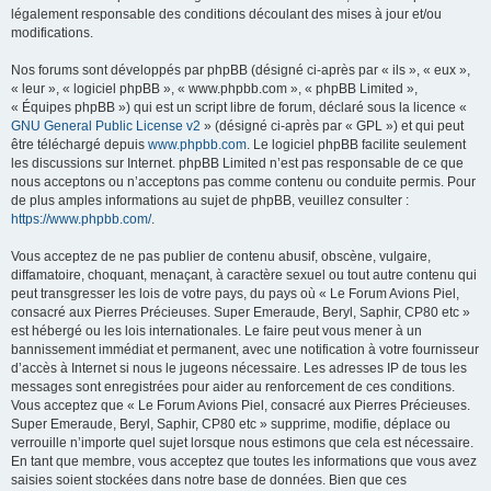
légalement responsable des conditions découlant des mises à jour et/ou
modifications.
Nos forums sont développés par phpBB (désigné ci-après par « ils », « eux »,
« leur », « logiciel phpBB », « www.phpbb.com », « phpBB Limited »,
« Équipes phpBB ») qui est un script libre de forum, déclaré sous la licence «
GNU General Public License v2
» (désigné ci-après par « GPL ») et qui peut
être téléchargé depuis
www.phpbb.com
. Le logiciel phpBB facilite seulement
les discussions sur Internet. phpBB Limited n’est pas responsable de ce que
nous acceptons ou n’acceptons pas comme contenu ou conduite permis. Pour
de plus amples informations au sujet de phpBB, veuillez consulter :
https://www.phpbb.com/
.
Vous acceptez de ne pas publier de contenu abusif, obscène, vulgaire,
diffamatoire, choquant, menaçant, à caractère sexuel ou tout autre contenu qui
peut transgresser les lois de votre pays, du pays où « Le Forum Avions Piel,
consacré aux Pierres Précieuses. Super Emeraude, Beryl, Saphir, CP80 etc »
est hébergé ou les lois internationales. Le faire peut vous mener à un
bannissement immédiat et permanent, avec une notification à votre fournisseur
d’accès à Internet si nous le jugeons nécessaire. Les adresses IP de tous les
messages sont enregistrées pour aider au renforcement de ces conditions.
Vous acceptez que « Le Forum Avions Piel, consacré aux Pierres Précieuses.
Super Emeraude, Beryl, Saphir, CP80 etc » supprime, modifie, déplace ou
verrouille n’importe quel sujet lorsque nous estimons que cela est nécessaire.
En tant que membre, vous acceptez que toutes les informations que vous avez
saisies soient stockées dans notre base de données. Bien que ces