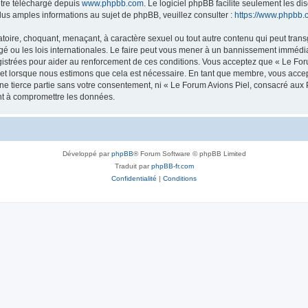
être téléchargé depuis
www.phpbb.com
. Le logiciel phpBB facilite seulement les d
s amples informations au sujet de phpBB, veuillez consulter :
https://www.phpbb.
toire, choquant, menaçant, à caractère sexuel ou tout autre contenu qui peut trans
 ou les lois internationales. Le faire peut vous mener à un bannissement immédiat 
istrées pour aider au renforcement de ces conditions. Vous acceptez que « Le For
ujet lorsque nous estimons que cela est nécessaire. En tant que membre, vous acce
ne tierce partie sans votre consentement, ni « Le Forum Avions Piel, consacré aux
nt à compromettre les données.
Développé par
phpBB
® Forum Software © phpBB Limited
Traduit par
phpBB-fr.com
Confidentialité
|
Conditions