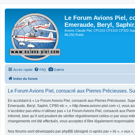
Le Forum Avions Piel, c
Emeraude, Beryl, Saphir
Avions Claude Piel, CP1315 CP1310 CP320 Sup
ML250 Rubis
Accès rapide
FAQ
Galerie
Index du forum
Le Forum Avions Piel, consacré aux Pierres Précieuses. Sup
En accédant à « Le Forum Avions Piel, consacré aux Pierres Précieuses. Super
Emeraude, Beryl, Saphir, CP80 etc », « http://www.avions-piel.com »), vous ac
n’accédez pas et/ou n’utilisez pas « Le Forum Avions Piel, consacré aux Pier
informé, bien qu’il soit prudent de vérifier régulièrement celles-ci par vous-
changements ont été effectués, vous acceptez d’être légalement responsable d
Nos forums sont développés par phpBB (désigné ci-après par « ils », « eux », 