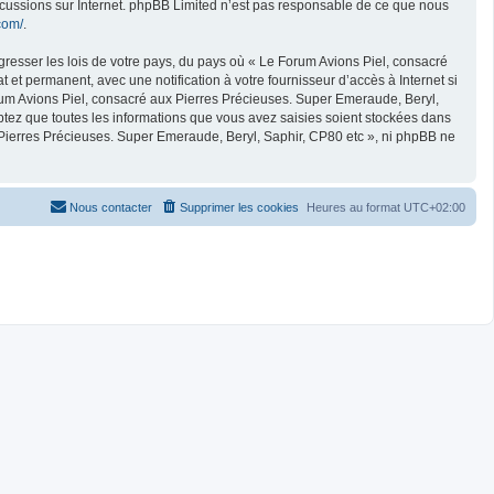
iscussions sur Internet. phpBB Limited n’est pas responsable de ce que nous
com/
.
gresser les lois de votre pays, du pays où « Le Forum Avions Piel, consacré
et permanent, avec une notification à votre fournisseur d’accès à Internet si
um Avions Piel, consacré aux Pierres Précieuses. Super Emeraude, Beryl,
ptez que toutes les informations que vous avez saisies soient stockées dans
 Pierres Précieuses. Super Emeraude, Beryl, Saphir, CP80 etc », ni phpBB ne
Nous contacter
Supprimer les cookies
Heures au format
UTC+02:00