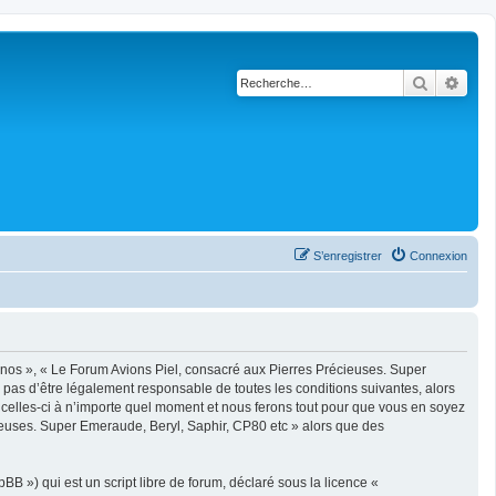
Recherch
Rech
S’enregistrer
Connexion
n
 nos », « Le Forum Avions Piel, consacré aux Pierres Précieuses. Super
 pas d’être légalement responsable de toutes les conditions suivantes, alors
celles-ci à n’importe quel moment et nous ferons tout pour que vous en soyez
écieuses. Super Emeraude, Beryl, Saphir, CP80 etc » alors que des
B ») qui est un script libre de forum, déclaré sous la licence «