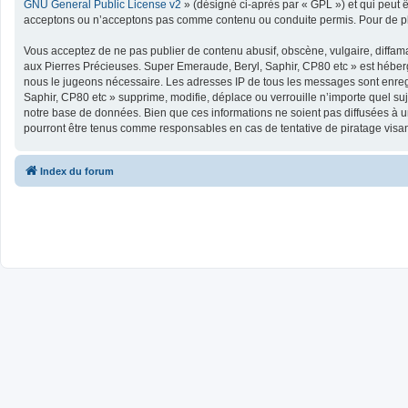
GNU General Public License v2
» (désigné ci-après par « GPL ») et qui peut 
acceptons ou n’acceptons pas comme contenu ou conduite permis. Pour de plu
Vous acceptez de ne pas publier de contenu abusif, obscène, vulgaire, diffama
aux Pierres Précieuses. Super Emeraude, Beryl, Saphir, CP80 etc » est hébergé
nous le jugeons nécessaire. Les adresses IP de tous les messages sont enreg
Saphir, CP80 etc » supprime, modifie, déplace ou verrouille n’importe quel s
notre base de données. Bien que ces informations ne soient pas diffusées à u
pourront être tenus comme responsables en cas de tentative de piratage visa
Index du forum