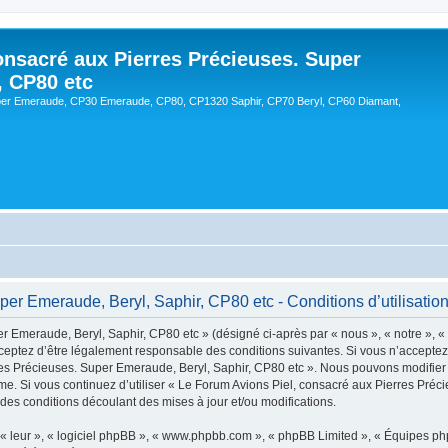
onsacré aux Pierres Précieuses. Super
, CP80 etc
er Emeraude, CP30 Emeraude, CP80, CP1320 Saphir, CP70 Beryl, CP60 Diamant,
er Emeraude, Beryl, Saphir, CP80 etc - Conditions d’utilisatio
 Emeraude, Beryl, Saphir, CP80 etc » (désigné ci-après par « nous », « notre », «
ceptez d’être légalement responsable des conditions suivantes. Si vous n’acceptez
res Précieuses. Super Emeraude, Beryl, Saphir, CP80 etc ». Nous pouvons modifier 
même. Si vous continuez d’utiliser « Le Forum Avions Piel, consacré aux Pierres Pr
es conditions découlant des mises à jour et/ou modifications.
« leur », « logiciel phpBB », « www.phpbb.com », « phpBB Limited », « Équipes phpB