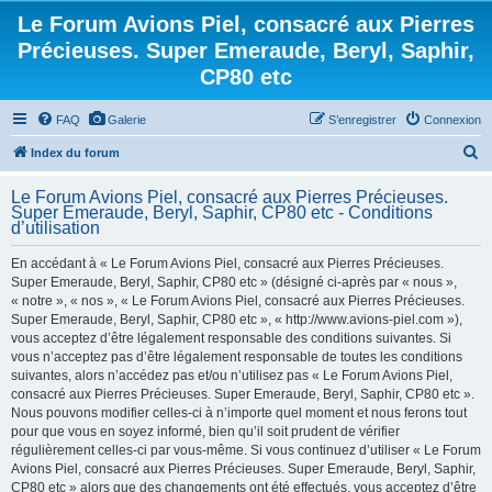
Le Forum Avions Piel, consacré aux Pierres
Précieuses. Super Emeraude, Beryl, Saphir,
CP80 etc
FAQ
Galerie
S’enregistrer
Connexion
R
Index du forum
e
Le Forum Avions Piel, consacré aux Pierres Précieuses.
c
Super Emeraude, Beryl, Saphir, CP80 etc - Conditions
d’utilisation
h
e
En accédant à « Le Forum Avions Piel, consacré aux Pierres Précieuses.
Super Emeraude, Beryl, Saphir, CP80 etc » (désigné ci-après par « nous »,
r
« notre », « nos », « Le Forum Avions Piel, consacré aux Pierres Précieuses.
c
Super Emeraude, Beryl, Saphir, CP80 etc », « http://www.avions-piel.com »),
h
vous acceptez d’être légalement responsable des conditions suivantes. Si
vous n’acceptez pas d’être légalement responsable de toutes les conditions
e
suivantes, alors n’accédez pas et/ou n’utilisez pas « Le Forum Avions Piel,
r
consacré aux Pierres Précieuses. Super Emeraude, Beryl, Saphir, CP80 etc ».
Nous pouvons modifier celles-ci à n’importe quel moment et nous ferons tout
pour que vous en soyez informé, bien qu’il soit prudent de vérifier
régulièrement celles-ci par vous-même. Si vous continuez d’utiliser « Le Forum
Avions Piel, consacré aux Pierres Précieuses. Super Emeraude, Beryl, Saphir,
CP80 etc » alors que des changements ont été effectués, vous acceptez d’être