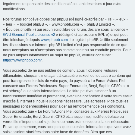
légalement responsable des conditions découlant des mises à jour et/ou
modifications.
Nos forums sont développés par phpBB (désigné ci-après par « ils », « eux »,
« leur », « logiciel phpBB », « www.phpbb.com », « phpBB Limited »,
« Équipes phpBB ») qui est un script libre de forum, déclaré sous la licence «
GNU General Public License v2
» (désigné ci-après par « GPL ») et qui peut
être téléchargé depuis
www.phpbb.com
. Le logiciel phpBB facilite seulement
les discussions sur Internet. phpBB Limited n’est pas responsable de ce que
nous acceptons ou n’acceptons pas comme contenu ou conduite permis. Pour
de plus amples informations au sujet de phpBB, veuillez consulter :
https://www.phpbb.com/
.
Vous acceptez de ne pas publier de contenu abusif, obscène, vulgaire,
diffamatoire, choquant, menaçant, à caractère sexuel ou tout autre contenu qui
peut transgresser les lois de votre pays, du pays où « Le Forum Avions Piel,
consacré aux Pierres Précieuses. Super Emeraude, Beryl, Saphir, CP80 etc »
est hébergé ou les lois internationales. Le faire peut vous mener à un
bannissement immédiat et permanent, avec une notification à votre fournisseur
d’accès à Internet si nous le jugeons nécessaire. Les adresses IP de tous les
messages sont enregistrées pour aider au renforcement de ces conditions.
Vous acceptez que « Le Forum Avions Piel, consacré aux Pierres Précieuses.
Super Emeraude, Beryl, Saphir, CP80 etc » supprime, modifie, déplace ou
verrouille n’importe quel sujet lorsque nous estimons que cela est nécessaire.
En tant que membre, vous acceptez que toutes les informations que vous avez
saisies soient stockées dans notre base de données. Bien que ces