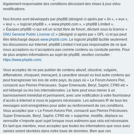
légalement responsable des conditions découlant des mises à jour et/ou
modifications.
Nos forums sont développés par phpBB (désigné ci-après par « ils », « eux »,
« leur », « logiciel phpBB », « www.phpbb.com », « phpBB Limited »,
« Équipes phpBB ») qui est un script libre de forum, déclaré sous la licence «
GNU General Public License v2
» (désigné ci-après par « GPL ») et qui peut
être téléchargé depuis
www.phpbb.com
. Le logiciel phpBB facilite seulement
les discussions sur Internet. phpBB Limited n’est pas responsable de ce que
nous acceptons ou n’acceptons pas comme contenu ou conduite permis. Pour
de plus amples informations au sujet de phpBB, veuillez consulter :
https://www.phpbb.com/
.
Vous acceptez de ne pas publier de contenu abusif, obscène, vulgaire,
diffamatoire, choquant, menaçant, à caractère sexuel ou tout autre contenu qui
peut transgresser les lois de votre pays, du pays où « Le Forum Avions Piel,
consacré aux Pierres Précieuses. Super Emeraude, Beryl, Saphir, CP80 etc »
est hébergé ou les lois internationales. Le faire peut vous mener à un
bannissement immédiat et permanent, avec une notification à votre fournisseur
d’accès à Internet si nous le jugeons nécessaire. Les adresses IP de tous les
messages sont enregistrées pour aider au renforcement de ces conditions.
Vous acceptez que « Le Forum Avions Piel, consacré aux Pierres Précieuses.
Super Emeraude, Beryl, Saphir, CP80 etc » supprime, modifie, déplace ou
verrouille n’importe quel sujet lorsque nous estimons que cela est nécessaire.
En tant que membre, vous acceptez que toutes les informations que vous avez
saisies soient stockées dans notre base de données. Bien que ces