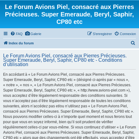
Le Forum Avions Piel, consacré aux Pierres
Précieuses. Super Emeraude, Beryl, Saphir,
CP80 etc
FAQ
Galerie
S’enregistrer
Connexion
R
Index du forum
e
Le Forum Avions Piel, consacré aux Pierres Précieuses.
c
Super Emeraude, Beryl, Saphir, CP80 etc - Conditions
d’utilisation
h
e
En accédant à « Le Forum Avions Piel, consacré aux Pierres Précieuses.
Super Emeraude, Beryl, Saphir, CP80 etc » (désigné ci-après par « nous »,
r
« notre », « nos », « Le Forum Avions Piel, consacré aux Pierres Précieuses.
c
Super Emeraude, Beryl, Saphir, CP80 etc », « http://www.avions-piel.com »),
h
vous acceptez d’être légalement responsable des conditions suivantes. Si
vous n’acceptez pas d’être légalement responsable de toutes les conditions
e
suivantes, alors n’accédez pas et/ou n’utilisez pas « Le Forum Avions Piel,
r
consacré aux Pierres Précieuses. Super Emeraude, Beryl, Saphir, CP80 etc ».
Nous pouvons modifier celles-ci à n’importe quel moment et nous ferons tout
pour que vous en soyez informé, bien qu’il soit prudent de vérifier
régulièrement celles-ci par vous-même. Si vous continuez d’utiliser « Le Forum
Avions Piel, consacré aux Pierres Précieuses. Super Emeraude, Beryl, Saphir,
CP80 etc » alors que des changements ont été effectués, vous acceptez d’être