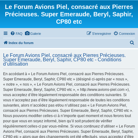
Le Forum Avions Piel, consacré aux Pierres
Précieuses. Super Emeraude, Beryl, Saphir,
CP80 etc
FAQ
Galerie
S’enregistrer
Connexion
R
Index du forum
e
Le Forum Avions Piel, consacré aux Pierres Précieuses.
c
Super Emeraude, Beryl, Saphir, CP80 etc - Conditions
d’utilisation
h
e
En accédant à « Le Forum Avions Piel, consacré aux Pierres Précieuses.
Super Emeraude, Beryl, Saphir, CP80 etc » (désigné ci-après par « nous »,
r
« notre », « nos », « Le Forum Avions Piel, consacré aux Pierres Précieuses.
c
Super Emeraude, Beryl, Saphir, CP80 etc », « http://www.avions-piel.com »),
h
vous acceptez d’être légalement responsable des conditions suivantes. Si
vous n’acceptez pas d’être légalement responsable de toutes les conditions
e
suivantes, alors n’accédez pas et/ou n’utilisez pas « Le Forum Avions Piel,
r
consacré aux Pierres Précieuses. Super Emeraude, Beryl, Saphir, CP80 etc ».
Nous pouvons modifier celles-ci à n’importe quel moment et nous ferons tout
pour que vous en soyez informé, bien qu’il soit prudent de vérifier
régulièrement celles-ci par vous-même. Si vous continuez d’utiliser « Le Forum
Avions Piel, consacré aux Pierres Précieuses. Super Emeraude, Beryl, Saphir,
CP80 etc » alors que des changements ont été effectués, vous acceptez d’être