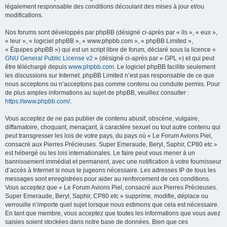
légalement responsable des conditions découlant des mises à jour et/ou
modifications.
Nos forums sont développés par phpBB (désigné ci-après par « ils », « eux »,
« leur », « logiciel phpBB », « www.phpbb.com », « phpBB Limited »,
« Équipes phpBB ») qui est un script libre de forum, déclaré sous la licence «
GNU General Public License v2
» (désigné ci-après par « GPL ») et qui peut
être téléchargé depuis
www.phpbb.com
. Le logiciel phpBB facilite seulement
les discussions sur Internet. phpBB Limited n’est pas responsable de ce que
nous acceptons ou n’acceptons pas comme contenu ou conduite permis. Pour
de plus amples informations au sujet de phpBB, veuillez consulter :
https://www.phpbb.com/
.
Vous acceptez de ne pas publier de contenu abusif, obscène, vulgaire,
diffamatoire, choquant, menaçant, à caractère sexuel ou tout autre contenu qui
peut transgresser les lois de votre pays, du pays où « Le Forum Avions Piel,
consacré aux Pierres Précieuses. Super Emeraude, Beryl, Saphir, CP80 etc »
est hébergé ou les lois internationales. Le faire peut vous mener à un
bannissement immédiat et permanent, avec une notification à votre fournisseur
d’accès à Internet si nous le jugeons nécessaire. Les adresses IP de tous les
messages sont enregistrées pour aider au renforcement de ces conditions.
Vous acceptez que « Le Forum Avions Piel, consacré aux Pierres Précieuses.
Super Emeraude, Beryl, Saphir, CP80 etc » supprime, modifie, déplace ou
verrouille n’importe quel sujet lorsque nous estimons que cela est nécessaire.
En tant que membre, vous acceptez que toutes les informations que vous avez
saisies soient stockées dans notre base de données. Bien que ces