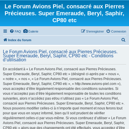
Le Forum Avions Piel, consacré aux Pierres
Précieuses. Super Emeraude, Beryl, Saphir,
CP80 etc
FAQ
Galerie
S’enregistrer
Connexion
R
Index du forum
e
Le Forum Avions Piel, consacré aux Pierres Précieuses.
c
Super Emeraude, Beryl, Saphir, CP80 etc - Conditions
d’utilisation
h
e
En accédant à « Le Forum Avions Piel, consacré aux Pierres Précieuses.
Super Emeraude, Beryl, Saphir, CP80 etc » (désigné ci-après par « nous »,
r
« notre », « nos », « Le Forum Avions Piel, consacré aux Pierres Précieuses.
c
Super Emeraude, Beryl, Saphir, CP80 etc », « http://www.avions-piel.com »),
h
vous acceptez d’être légalement responsable des conditions suivantes. Si
vous n’acceptez pas d’être légalement responsable de toutes les conditions
e
suivantes, alors n’accédez pas et/ou n’utilisez pas « Le Forum Avions Piel,
r
consacré aux Pierres Précieuses. Super Emeraude, Beryl, Saphir, CP80 etc ».
Nous pouvons modifier celles-ci à n’importe quel moment et nous ferons tout
pour que vous en soyez informé, bien qu’il soit prudent de vérifier
régulièrement celles-ci par vous-même. Si vous continuez d’utiliser « Le Forum
Avions Piel, consacré aux Pierres Précieuses. Super Emeraude, Beryl, Saphir,
CP80 etc » alors que des changements ont été effectués, vous acceptez d’être