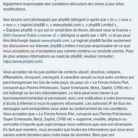
légalement responsable des conditions découlant des mises à jour et/ou
modifications.
Nos forums sont développés par phpBB (désigné ci-après par « ils », « eux »,
« leur », « logiciel phpBB », « www.phpbb.com », « phpBB Limited »,
« Équipes phpBB ») qui est un script libre de forum, déclaré sous la licence «
GNU General Public License v2
» (désigné ci-après par « GPL ») et qui peut
être téléchargé depuis
www.phpbb.com
. Le logiciel phpBB facilite seulement
les discussions sur Internet. phpBB Limited n’est pas responsable de ce que
nous acceptons ou n’acceptons pas comme contenu ou conduite permis. Pour
de plus amples informations au sujet de phpBB, veuillez consulter :
https://www.phpbb.com/
.
Vous acceptez de ne pas publier de contenu abusif, obscène, vulgaire,
diffamatoire, choquant, menaçant, à caractère sexuel ou tout autre contenu qui
peut transgresser les lois de votre pays, du pays où « Le Forum Avions Piel,
consacré aux Pierres Précieuses. Super Emeraude, Beryl, Saphir, CP80 etc »
est hébergé ou les lois internationales. Le faire peut vous mener à un
bannissement immédiat et permanent, avec une notification à votre fournisseur
d’accès à Internet si nous le jugeons nécessaire. Les adresses IP de tous les
messages sont enregistrées pour aider au renforcement de ces conditions.
Vous acceptez que « Le Forum Avions Piel, consacré aux Pierres Précieuses.
Super Emeraude, Beryl, Saphir, CP80 etc » supprime, modifie, déplace ou
verrouille n’importe quel sujet lorsque nous estimons que cela est nécessaire.
En tant que membre, vous acceptez que toutes les informations que vous avez
saisies soient stockées dans notre base de données. Bien que ces