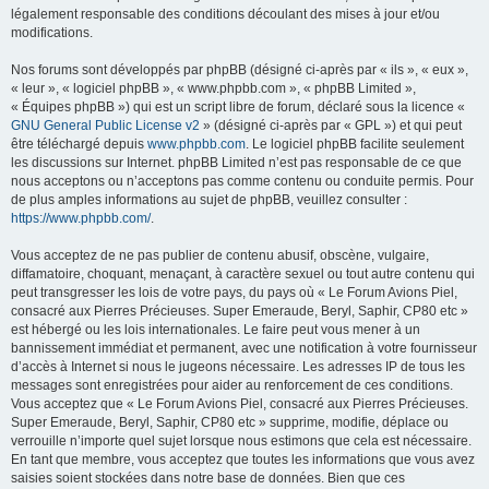
légalement responsable des conditions découlant des mises à jour et/ou
modifications.
Nos forums sont développés par phpBB (désigné ci-après par « ils », « eux »,
« leur », « logiciel phpBB », « www.phpbb.com », « phpBB Limited »,
« Équipes phpBB ») qui est un script libre de forum, déclaré sous la licence «
GNU General Public License v2
» (désigné ci-après par « GPL ») et qui peut
être téléchargé depuis
www.phpbb.com
. Le logiciel phpBB facilite seulement
les discussions sur Internet. phpBB Limited n’est pas responsable de ce que
nous acceptons ou n’acceptons pas comme contenu ou conduite permis. Pour
de plus amples informations au sujet de phpBB, veuillez consulter :
https://www.phpbb.com/
.
Vous acceptez de ne pas publier de contenu abusif, obscène, vulgaire,
diffamatoire, choquant, menaçant, à caractère sexuel ou tout autre contenu qui
peut transgresser les lois de votre pays, du pays où « Le Forum Avions Piel,
consacré aux Pierres Précieuses. Super Emeraude, Beryl, Saphir, CP80 etc »
est hébergé ou les lois internationales. Le faire peut vous mener à un
bannissement immédiat et permanent, avec une notification à votre fournisseur
d’accès à Internet si nous le jugeons nécessaire. Les adresses IP de tous les
messages sont enregistrées pour aider au renforcement de ces conditions.
Vous acceptez que « Le Forum Avions Piel, consacré aux Pierres Précieuses.
Super Emeraude, Beryl, Saphir, CP80 etc » supprime, modifie, déplace ou
verrouille n’importe quel sujet lorsque nous estimons que cela est nécessaire.
En tant que membre, vous acceptez que toutes les informations que vous avez
saisies soient stockées dans notre base de données. Bien que ces