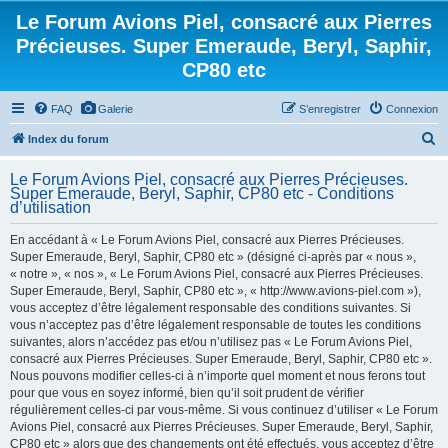
Le Forum Avions Piel, consacré aux Pierres
Précieuses. Super Emeraude, Beryl, Saphir,
CP80 etc
FAQ
Galerie
S’enregistrer
Connexion
R
Index du forum
e
Le Forum Avions Piel, consacré aux Pierres Précieuses.
c
Super Emeraude, Beryl, Saphir, CP80 etc - Conditions
d’utilisation
h
e
En accédant à « Le Forum Avions Piel, consacré aux Pierres Précieuses.
Super Emeraude, Beryl, Saphir, CP80 etc » (désigné ci-après par « nous »,
r
« notre », « nos », « Le Forum Avions Piel, consacré aux Pierres Précieuses.
c
Super Emeraude, Beryl, Saphir, CP80 etc », « http://www.avions-piel.com »),
h
vous acceptez d’être légalement responsable des conditions suivantes. Si
vous n’acceptez pas d’être légalement responsable de toutes les conditions
e
suivantes, alors n’accédez pas et/ou n’utilisez pas « Le Forum Avions Piel,
r
consacré aux Pierres Précieuses. Super Emeraude, Beryl, Saphir, CP80 etc ».
Nous pouvons modifier celles-ci à n’importe quel moment et nous ferons tout
pour que vous en soyez informé, bien qu’il soit prudent de vérifier
régulièrement celles-ci par vous-même. Si vous continuez d’utiliser « Le Forum
Avions Piel, consacré aux Pierres Précieuses. Super Emeraude, Beryl, Saphir,
CP80 etc » alors que des changements ont été effectués, vous acceptez d’être