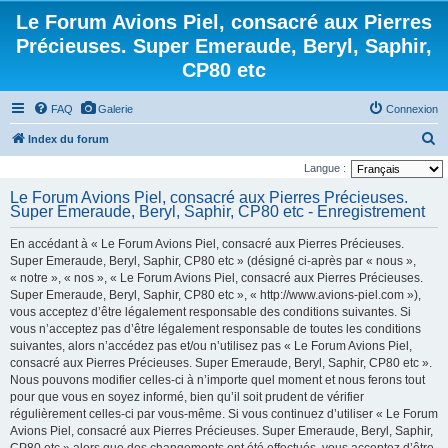
Le Forum Avions Piel, consacré aux Pierres
Précieuses. Super Emeraude, Beryl, Saphir,
CP80 etc
FAQ
Galerie
Connexion
R
Index du forum
e
Langue :
c
Le Forum Avions Piel, consacré aux Pierres Précieuses.
Super Emeraude, Beryl, Saphir, CP80 etc - Enregistrement
h
e
En accédant à « Le Forum Avions Piel, consacré aux Pierres Précieuses.
r
Super Emeraude, Beryl, Saphir, CP80 etc » (désigné ci-après par « nous »,
« notre », « nos », « Le Forum Avions Piel, consacré aux Pierres Précieuses.
c
Super Emeraude, Beryl, Saphir, CP80 etc », « http://www.avions-piel.com »),
h
vous acceptez d’être légalement responsable des conditions suivantes. Si
vous n’acceptez pas d’être légalement responsable de toutes les conditions
e
suivantes, alors n’accédez pas et/ou n’utilisez pas « Le Forum Avions Piel,
r
consacré aux Pierres Précieuses. Super Emeraude, Beryl, Saphir, CP80 etc ».
Nous pouvons modifier celles-ci à n’importe quel moment et nous ferons tout
pour que vous en soyez informé, bien qu’il soit prudent de vérifier
régulièrement celles-ci par vous-même. Si vous continuez d’utiliser « Le Forum
Avions Piel, consacré aux Pierres Précieuses. Super Emeraude, Beryl, Saphir,