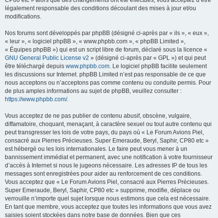
CP80 etc » alors que des changements ont été effectués, vous acceptez d’être
légalement responsable des conditions découlant des mises à jour et/ou
modifications.
Nos forums sont développés par phpBB (désigné ci-après par « ils », « eux »,
« leur », « logiciel phpBB », « www.phpbb.com », « phpBB Limited »,
« Équipes phpBB ») qui est un script libre de forum, déclaré sous la licence «
GNU General Public License v2
» (désigné ci-après par « GPL ») et qui peut
être téléchargé depuis
www.phpbb.com
. Le logiciel phpBB facilite seulement
les discussions sur Internet. phpBB Limited n’est pas responsable de ce que
nous acceptons ou n’acceptons pas comme contenu ou conduite permis. Pour
de plus amples informations au sujet de phpBB, veuillez consulter :
https://www.phpbb.com/
.
Vous acceptez de ne pas publier de contenu abusif, obscène, vulgaire,
diffamatoire, choquant, menaçant, à caractère sexuel ou tout autre contenu qui
peut transgresser les lois de votre pays, du pays où « Le Forum Avions Piel,
consacré aux Pierres Précieuses. Super Emeraude, Beryl, Saphir, CP80 etc »
est hébergé ou les lois internationales. Le faire peut vous mener à un
bannissement immédiat et permanent, avec une notification à votre fournisseur
d’accès à Internet si nous le jugeons nécessaire. Les adresses IP de tous les
messages sont enregistrées pour aider au renforcement de ces conditions.
Vous acceptez que « Le Forum Avions Piel, consacré aux Pierres Précieuses.
Super Emeraude, Beryl, Saphir, CP80 etc » supprime, modifie, déplace ou
verrouille n’importe quel sujet lorsque nous estimons que cela est nécessaire.
En tant que membre, vous acceptez que toutes les informations que vous avez
saisies soient stockées dans notre base de données. Bien que ces