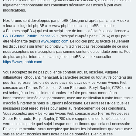
CP80 etc » alors que des changements ont été effectués, vous acceptez d’être
légalement responsable des conditions découlant des mises à jour et/ou
modifications.
Nos forums sont développés par phpBB (désigné ci-après par « ils », « eux »,
« leur », « logiciel phpBB », « www.phpbb.com », « phpBB Limited »,
« Équipes phpBB ») qui est un script libre de forum, déclaré sous la licence «
GNU General Public License v2
» (désigné ci-après par « GPL ») et qui peut
être téléchargé depuis
www.phpbb.com
. Le logiciel phpBB facilite seulement
les discussions sur Internet. phpBB Limited n’est pas responsable de ce que
nous acceptons ou n’acceptons pas comme contenu ou conduite permis. Pour
de plus amples informations au sujet de phpBB, veuillez consulter :
https://www.phpbb.com/
.
Vous acceptez de ne pas publier de contenu abusif, obscène, vulgaire,
diffamatoire, choquant, menaçant, à caractère sexuel ou tout autre contenu qui
peut transgresser les lois de votre pays, du pays où « Le Forum Avions Piel,
consacré aux Pierres Précieuses. Super Emeraude, Beryl, Saphir, CP80 etc »
est hébergé ou les lois internationales. Le faire peut vous mener à un
bannissement immédiat et permanent, avec une notification à votre fournisseur
d’accès à Internet si nous le jugeons nécessaire. Les adresses IP de tous les
messages sont enregistrées pour aider au renforcement de ces conditions.
Vous acceptez que « Le Forum Avions Piel, consacré aux Pierres Précieuses.
Super Emeraude, Beryl, Saphir, CP80 etc » supprime, modifie, déplace ou
verrouille n’importe quel sujet lorsque nous estimons que cela est nécessaire.
En tant que membre, vous acceptez que toutes les informations que vous avez
saisies soient stockées dans notre base de données. Bien que ces