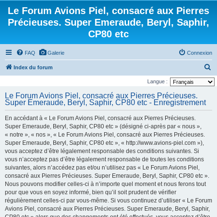
Le Forum Avions Piel, consacré aux Pierres
Précieuses. Super Emeraude, Beryl, Saphir,
CP80 etc
FAQ
Galerie
Connexion
R
Index du forum
e
Langue :
c
Le Forum Avions Piel, consacré aux Pierres Précieuses.
Super Emeraude, Beryl, Saphir, CP80 etc - Enregistrement
h
e
En accédant à « Le Forum Avions Piel, consacré aux Pierres Précieuses.
r
Super Emeraude, Beryl, Saphir, CP80 etc » (désigné ci-après par « nous »,
« notre », « nos », « Le Forum Avions Piel, consacré aux Pierres Précieuses.
c
Super Emeraude, Beryl, Saphir, CP80 etc », « http://www.avions-piel.com »),
h
vous acceptez d’être légalement responsable des conditions suivantes. Si
vous n’acceptez pas d’être légalement responsable de toutes les conditions
e
suivantes, alors n’accédez pas et/ou n’utilisez pas « Le Forum Avions Piel,
r
consacré aux Pierres Précieuses. Super Emeraude, Beryl, Saphir, CP80 etc ».
Nous pouvons modifier celles-ci à n’importe quel moment et nous ferons tout
pour que vous en soyez informé, bien qu’il soit prudent de vérifier
régulièrement celles-ci par vous-même. Si vous continuez d’utiliser « Le Forum
Avions Piel, consacré aux Pierres Précieuses. Super Emeraude, Beryl, Saphir,