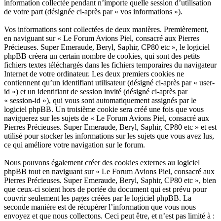
information collectée pendant n’importe quelle session d’utilisation
de votre part (désignée ci-après par « vos informations »).
Vos informations sont collectées de deux manières. Premièrement,
en naviguant sur « Le Forum Avions Piel, consacré aux Pierres
Précieuses. Super Emeraude, Beryl, Saphir, CP80 etc », le logiciel
phpBB créera un certain nombre de cookies, qui sont des petits
fichiers textes téléchargés dans les fichiers temporaires du navigateur
Internet de votre ordinateur. Les deux premiers cookies ne
contiennent qu’un identifiant utilisateur (désigné ci-après par « user-
id ») et un identifiant de session invité (désigné ci-après par
« session-id »), qui vous sont automatiquement assignés par le
logiciel phpBB. Un troisième cookie sera créé une fois que vous
naviguerez sur les sujets de « Le Forum Avions Piel, consacré aux
Pierres Précieuses. Super Emeraude, Beryl, Saphir, CP80 etc » et est
utilisé pour stocker les informations sur les sujets que vous avez lus,
ce qui améliore votre navigation sur le forum.
Nous pouvons également créer des cookies externes au logiciel
phpBB tout en naviguant sur « Le Forum Avions Piel, consacré aux
Pierres Précieuses. Super Emeraude, Beryl, Saphir, CP80 etc », bien
que ceux-ci soient hors de portée du document qui est prévu pour
couvrir seulement les pages créées par le logiciel phpBB. La
seconde manière est de récupérer l’information que vous nous
envoyez et que nous collectons. Ceci peut être, et n’est pas limité à :