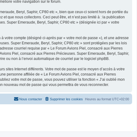
méliore votre navigation sur le forum.
eraude, Beryl, Saphir, CP80 etc », bien que ceux-ci soient hors de portée du
 que nous collectons. Ceci peut être, et n’est pas limité à : la publication
ses. Super Emeraude, Beryl, Saphir, CP80 etc » (désignée ici par « votre
n à votre compte (désigné ci-après par « votre mot de passe »), et une adresse
ieuses. Super Emeraude, Beryl, Saphir, CP80 etc » sont protégées par les lois
 adresse courriel requise par « Le Forum Avions Piel, consacré aux Pierres
m Avions Piel, consacré aux Pierres Précieuses. Super Emeraude, Beryl, Saphir,
ire ou non à l’envoi automatique de courriel par le logiciel phpBB.
s sites Internet différents. Votre mot de passe est le moyen d’accès à votre
ne personne affiliée de « Le Forum Avions Piel, consacré aux Pierres
liez votre mot de passe, vous pouvez utiliser la fonction « J’ai oublié mon
ra un nouveau mot de passe qui vous permettra de vous reconnecter.
Nous contacter
Supprimer les cookies
Heures au format
UTC+02:00