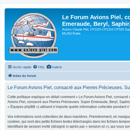
Le Forum Avions Piel, c
Emeraude, Beryl, Saphir
Avions Claude Piel, CP1315 CP1310 CP320 Sup
ML250 Rubis
Accès rapide
FAQ
Galerie
Index du forum
Le Forum Avions Piel, consacré aux Pierres Précieuses. Sup
Cette politique explique en détail comment « Le Forum Avions Piel, consacré a
Avions Piel, consacré aux Pierres Précieuses. Super Emeraude, Beryl, Saphir, 
« Équipes phpBB ») utilisent n’importe quelle information collectée pendant n’i
Vos informations sont collectées de deux manières. Premièrement, en navigua
cookies, qui sont des petits fichiers textes téléchargés dans les fichiers tempo
identifiant de session invité (désigné ci-après par « session-id »), qui vous 