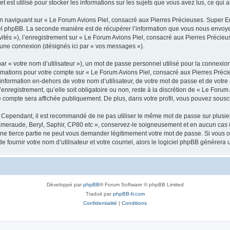
est utilisé pour stocker les informations sur les sujets que vous avez lus, ce qui a
 naviguant sur « Le Forum Avions Piel, consacré aux Pierres Précieuses. Super Em
l phpBB. La seconde manière est de récupérer l’information que vous nous envoyez et
vités »), l’enregistrement sur « Le Forum Avions Piel, consacré aux Pierres Précieu
’une connexion (désignés ici par « vos messages »).
r « votre nom d’utilisateur »), un mot de passe personnel utilisé pour la connexio
nformations pour votre compte sur « Le Forum Avions Piel, consacré aux Pierres Préc
formation en-dehors de votre nom d’utilisateur, de votre mot de passe et de votre
nregistrement, qu’elle soit obligatoire ou non, reste à la discrétion de « Le Foru
 compte sera affichée publiquement. De plus, dans votre profil, vous pouvez souscr
. Cependant, il est recommandé de ne pas utiliser le même mot de passe sur plusieur
meraude, Beryl, Saphir, CP80 etc », conservez-le soigneusement et en aucun cas u
 tierce partie ne peut vous demander légitimement votre mot de passe. Si vous oub
fournir votre nom d’utilisateur et votre courriel, alors le logiciel phpBB génére
Développé par
phpBB
® Forum Software © phpBB Limited
Traduit par
phpBB-fr.com
Confidentialité
|
Conditions