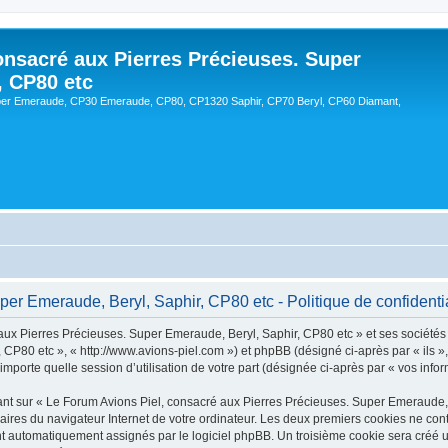
onsacré aux Pierres Précieuses. Super
, CP80 etc
er Emeraude, CP30 Emeraude, CP80, CP1320 Saphir, CP70 Beryl, CP60 Diamant,
er Emeraude, Beryl, Saphir, CP80 etc - Politique de confidentia
ux Pierres Précieuses. Super Emeraude, Beryl, Saphir, CP80 etc » et ses sociétés af
CP80 etc », « http://www.avions-piel.com ») et phpBB (désigné ci-après par « ils »
mporte quelle session d’utilisation de votre part (désignée ci-après par « vos infor
nt sur « Le Forum Avions Piel, consacré aux Pierres Précieuses. Super Emeraude, B
raires du navigateur Internet de votre ordinateur. Les deux premiers cookies ne conti
sont automatiquement assignés par le logiciel phpBB. Un troisième cookie sera créé 