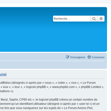
Recherch
Rech
S’enregistrer
Connexion
lité
filiées (désignés ci-après par « nous », « notre », « nos », « Le Forum
, « eux », « leur », « logiciel phpBB », « www.phpbb.com », « phpBB Limited »,
mations »).
eryl, Saphir, CP80 etc », le logiciel phpBB créera un certain nombre de
ennent qu’un identifiant utilisateur (désigné ci-après par « user-id ») et un
une fois que vous naviguerez sur les sujets de « Le Forum Avions Piel,