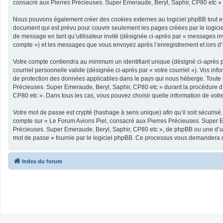
consacré aux Pierres Précieuses. Super Emeraude, Beryl, Saphir, CP80 etc » et 
Nous pouvons également créer des cookies externes au logiciel phpBB tout en
document qui est prévu pour couvrir seulement les pages créées par le logicie
de message en tant qu’utilisateur invité (désignée ci-après par « messages in
compte ») et les messages que vous envoyez après l’enregistrement et lors d
Votre compte contiendra au minimum un identifiant unique (désigné ci-après pa
courriel personnelle valide (désignée ci-après par « votre courriel »). Vos i
de protection des données applicables dans le pays qui nous héberge. Toute in
Précieuses. Super Emeraude, Beryl, Saphir, CP80 etc » durant la procédure d’e
CP80 etc ». Dans tous les cas, vous pouvez choisir quelle information de votre
Votre mot de passe est crypté (hashage à sens unique) afin qu’il soit sécurisé
compte sur « Le Forum Avions Piel, consacré aux Pierres Précieuses. Super E
Précieuses. Super Emeraude, Beryl, Saphir, CP80 etc », de phpBB ou une d’une
mot de passe » fournie par le logiciel phpBB. Ce processus vous demandera de 
Index du forum