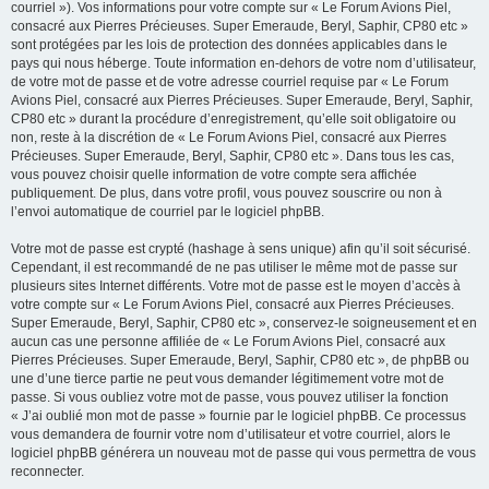
courriel »). Vos informations pour votre compte sur « Le Forum Avions Piel,
consacré aux Pierres Précieuses. Super Emeraude, Beryl, Saphir, CP80 etc »
sont protégées par les lois de protection des données applicables dans le
pays qui nous héberge. Toute information en-dehors de votre nom d’utilisateur,
de votre mot de passe et de votre adresse courriel requise par « Le Forum
Avions Piel, consacré aux Pierres Précieuses. Super Emeraude, Beryl, Saphir,
CP80 etc » durant la procédure d’enregistrement, qu’elle soit obligatoire ou
non, reste à la discrétion de « Le Forum Avions Piel, consacré aux Pierres
Précieuses. Super Emeraude, Beryl, Saphir, CP80 etc ». Dans tous les cas,
vous pouvez choisir quelle information de votre compte sera affichée
publiquement. De plus, dans votre profil, vous pouvez souscrire ou non à
l’envoi automatique de courriel par le logiciel phpBB.
Votre mot de passe est crypté (hashage à sens unique) afin qu’il soit sécurisé.
Cependant, il est recommandé de ne pas utiliser le même mot de passe sur
plusieurs sites Internet différents. Votre mot de passe est le moyen d’accès à
votre compte sur « Le Forum Avions Piel, consacré aux Pierres Précieuses.
Super Emeraude, Beryl, Saphir, CP80 etc », conservez-le soigneusement et en
aucun cas une personne affiliée de « Le Forum Avions Piel, consacré aux
Pierres Précieuses. Super Emeraude, Beryl, Saphir, CP80 etc », de phpBB ou
une d’une tierce partie ne peut vous demander légitimement votre mot de
passe. Si vous oubliez votre mot de passe, vous pouvez utiliser la fonction
« J’ai oublié mon mot de passe » fournie par le logiciel phpBB. Ce processus
vous demandera de fournir votre nom d’utilisateur et votre courriel, alors le
logiciel phpBB générera un nouveau mot de passe qui vous permettra de vous
reconnecter.