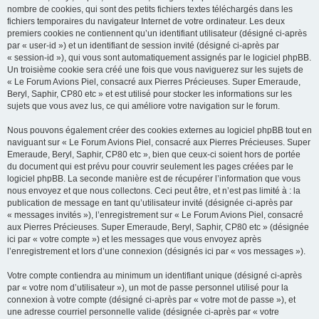
nombre de cookies, qui sont des petits fichiers textes téléchargés dans les
fichiers temporaires du navigateur Internet de votre ordinateur. Les deux
premiers cookies ne contiennent qu’un identifiant utilisateur (désigné ci-après
par « user-id ») et un identifiant de session invité (désigné ci-après par
« session-id »), qui vous sont automatiquement assignés par le logiciel phpBB.
Un troisième cookie sera créé une fois que vous naviguerez sur les sujets de
« Le Forum Avions Piel, consacré aux Pierres Précieuses. Super Emeraude,
Beryl, Saphir, CP80 etc » et est utilisé pour stocker les informations sur les
sujets que vous avez lus, ce qui améliore votre navigation sur le forum.
Nous pouvons également créer des cookies externes au logiciel phpBB tout en
naviguant sur « Le Forum Avions Piel, consacré aux Pierres Précieuses. Super
Emeraude, Beryl, Saphir, CP80 etc », bien que ceux-ci soient hors de portée
du document qui est prévu pour couvrir seulement les pages créées par le
logiciel phpBB. La seconde manière est de récupérer l’information que vous
nous envoyez et que nous collectons. Ceci peut être, et n’est pas limité à : la
publication de message en tant qu’utilisateur invité (désignée ci-après par
« messages invités »), l’enregistrement sur « Le Forum Avions Piel, consacré
aux Pierres Précieuses. Super Emeraude, Beryl, Saphir, CP80 etc » (désignée
ici par « votre compte ») et les messages que vous envoyez après
l’enregistrement et lors d’une connexion (désignés ici par « vos messages »).
Votre compte contiendra au minimum un identifiant unique (désigné ci-après
par « votre nom d’utilisateur »), un mot de passe personnel utilisé pour la
connexion à votre compte (désigné ci-après par « votre mot de passe »), et
une adresse courriel personnelle valide (désignée ci-après par « votre