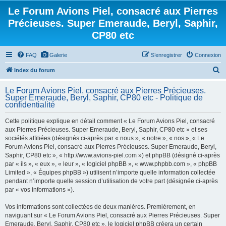
Le Forum Avions Piel, consacré aux Pierres
Précieuses. Super Emeraude, Beryl, Saphir,
CP80 etc
FAQ
Galerie
S’enregistrer
Connexion
R
Index du forum
e
Le Forum Avions Piel, consacré aux Pierres Précieuses.
c
Super Emeraude, Beryl, Saphir, CP80 etc - Politique de
confidentialité
h
e
Cette politique explique en détail comment « Le Forum Avions Piel, consacré
aux Pierres Précieuses. Super Emeraude, Beryl, Saphir, CP80 etc » et ses
r
sociétés affiliées (désignés ci-après par « nous », « notre », « nos », « Le
c
Forum Avions Piel, consacré aux Pierres Précieuses. Super Emeraude, Beryl,
h
Saphir, CP80 etc », « http://www.avions-piel.com ») et phpBB (désigné ci-après
par « ils », « eux », « leur », « logiciel phpBB », « www.phpbb.com », « phpBB
e
Limited », « Équipes phpBB ») utilisent n’importe quelle information collectée
r
pendant n’importe quelle session d’utilisation de votre part (désignée ci-après
par « vos informations »).
Vos informations sont collectées de deux manières. Premièrement, en
naviguant sur « Le Forum Avions Piel, consacré aux Pierres Précieuses. Super
Emeraude, Beryl, Saphir, CP80 etc », le logiciel phpBB créera un certain