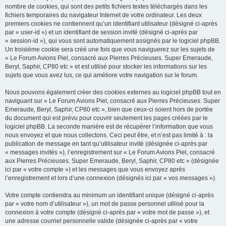
nombre de cookies, qui sont des petits fichiers textes téléchargés dans les
fichiers temporaires du navigateur Internet de votre ordinateur. Les deux
premiers cookies ne contiennent qu’un identifiant utilisateur (désigné ci-après
par « user-id ») et un identifiant de session invité (désigné ci-après par
« session-id »), qui vous sont automatiquement assignés par le logiciel phpBB.
Un troisième cookie sera créé une fois que vous naviguerez sur les sujets de
« Le Forum Avions Piel, consacré aux Pierres Précieuses. Super Emeraude,
Beryl, Saphir, CP80 etc » et est utilisé pour stocker les informations sur les
sujets que vous avez lus, ce qui améliore votre navigation sur le forum.
Nous pouvons également créer des cookies externes au logiciel phpBB tout en
naviguant sur « Le Forum Avions Piel, consacré aux Pierres Précieuses. Super
Emeraude, Beryl, Saphir, CP80 etc », bien que ceux-ci soient hors de portée
du document qui est prévu pour couvrir seulement les pages créées par le
logiciel phpBB. La seconde manière est de récupérer l’information que vous
nous envoyez et que nous collectons. Ceci peut être, et n’est pas limité à : la
publication de message en tant qu’utilisateur invité (désignée ci-après par
« messages invités »), l’enregistrement sur « Le Forum Avions Piel, consacré
aux Pierres Précieuses. Super Emeraude, Beryl, Saphir, CP80 etc » (désignée
ici par « votre compte ») et les messages que vous envoyez après
l’enregistrement et lors d’une connexion (désignés ici par « vos messages »).
Votre compte contiendra au minimum un identifiant unique (désigné ci-après
par « votre nom d’utilisateur »), un mot de passe personnel utilisé pour la
connexion à votre compte (désigné ci-après par « votre mot de passe »), et
une adresse courriel personnelle valide (désignée ci-après par « votre