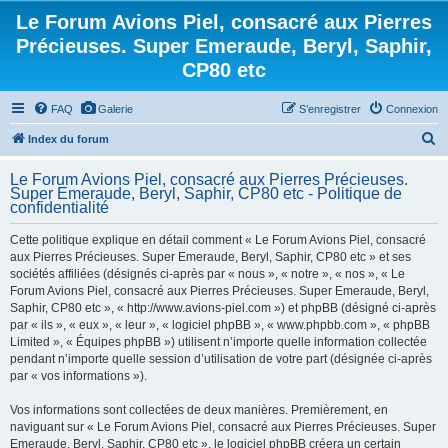
Le Forum Avions Piel, consacré aux Pierres
Précieuses. Super Emeraude, Beryl, Saphir,
CP80 etc
FAQ
Galerie
S’enregistrer
Connexion
R
Index du forum
e
Le Forum Avions Piel, consacré aux Pierres Précieuses.
c
Super Emeraude, Beryl, Saphir, CP80 etc - Politique de
confidentialité
h
e
Cette politique explique en détail comment « Le Forum Avions Piel, consacré
aux Pierres Précieuses. Super Emeraude, Beryl, Saphir, CP80 etc » et ses
r
sociétés affiliées (désignés ci-après par « nous », « notre », « nos », « Le
c
Forum Avions Piel, consacré aux Pierres Précieuses. Super Emeraude, Beryl,
h
Saphir, CP80 etc », « http://www.avions-piel.com ») et phpBB (désigné ci-après
par « ils », « eux », « leur », « logiciel phpBB », « www.phpbb.com », « phpBB
e
Limited », « Équipes phpBB ») utilisent n’importe quelle information collectée
r
pendant n’importe quelle session d’utilisation de votre part (désignée ci-après
par « vos informations »).
Vos informations sont collectées de deux manières. Premièrement, en
naviguant sur « Le Forum Avions Piel, consacré aux Pierres Précieuses. Super
Emeraude, Beryl, Saphir, CP80 etc », le logiciel phpBB créera un certain