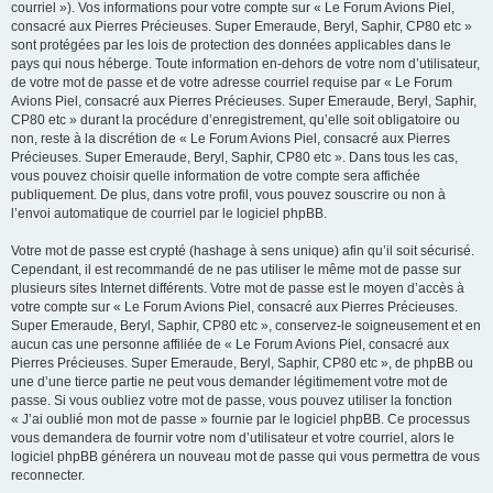
courriel »). Vos informations pour votre compte sur « Le Forum Avions Piel,
consacré aux Pierres Précieuses. Super Emeraude, Beryl, Saphir, CP80 etc »
sont protégées par les lois de protection des données applicables dans le
pays qui nous héberge. Toute information en-dehors de votre nom d’utilisateur,
de votre mot de passe et de votre adresse courriel requise par « Le Forum
Avions Piel, consacré aux Pierres Précieuses. Super Emeraude, Beryl, Saphir,
CP80 etc » durant la procédure d’enregistrement, qu’elle soit obligatoire ou
non, reste à la discrétion de « Le Forum Avions Piel, consacré aux Pierres
Précieuses. Super Emeraude, Beryl, Saphir, CP80 etc ». Dans tous les cas,
vous pouvez choisir quelle information de votre compte sera affichée
publiquement. De plus, dans votre profil, vous pouvez souscrire ou non à
l’envoi automatique de courriel par le logiciel phpBB.
Votre mot de passe est crypté (hashage à sens unique) afin qu’il soit sécurisé.
Cependant, il est recommandé de ne pas utiliser le même mot de passe sur
plusieurs sites Internet différents. Votre mot de passe est le moyen d’accès à
votre compte sur « Le Forum Avions Piel, consacré aux Pierres Précieuses.
Super Emeraude, Beryl, Saphir, CP80 etc », conservez-le soigneusement et en
aucun cas une personne affiliée de « Le Forum Avions Piel, consacré aux
Pierres Précieuses. Super Emeraude, Beryl, Saphir, CP80 etc », de phpBB ou
une d’une tierce partie ne peut vous demander légitimement votre mot de
passe. Si vous oubliez votre mot de passe, vous pouvez utiliser la fonction
« J’ai oublié mon mot de passe » fournie par le logiciel phpBB. Ce processus
vous demandera de fournir votre nom d’utilisateur et votre courriel, alors le
logiciel phpBB générera un nouveau mot de passe qui vous permettra de vous
reconnecter.