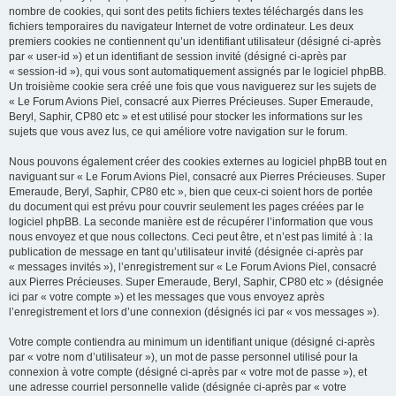
nombre de cookies, qui sont des petits fichiers textes téléchargés dans les
fichiers temporaires du navigateur Internet de votre ordinateur. Les deux
premiers cookies ne contiennent qu’un identifiant utilisateur (désigné ci-après
par « user-id ») et un identifiant de session invité (désigné ci-après par
« session-id »), qui vous sont automatiquement assignés par le logiciel phpBB.
Un troisième cookie sera créé une fois que vous naviguerez sur les sujets de
« Le Forum Avions Piel, consacré aux Pierres Précieuses. Super Emeraude,
Beryl, Saphir, CP80 etc » et est utilisé pour stocker les informations sur les
sujets que vous avez lus, ce qui améliore votre navigation sur le forum.
Nous pouvons également créer des cookies externes au logiciel phpBB tout en
naviguant sur « Le Forum Avions Piel, consacré aux Pierres Précieuses. Super
Emeraude, Beryl, Saphir, CP80 etc », bien que ceux-ci soient hors de portée
du document qui est prévu pour couvrir seulement les pages créées par le
logiciel phpBB. La seconde manière est de récupérer l’information que vous
nous envoyez et que nous collectons. Ceci peut être, et n’est pas limité à : la
publication de message en tant qu’utilisateur invité (désignée ci-après par
« messages invités »), l’enregistrement sur « Le Forum Avions Piel, consacré
aux Pierres Précieuses. Super Emeraude, Beryl, Saphir, CP80 etc » (désignée
ici par « votre compte ») et les messages que vous envoyez après
l’enregistrement et lors d’une connexion (désignés ici par « vos messages »).
Votre compte contiendra au minimum un identifiant unique (désigné ci-après
par « votre nom d’utilisateur »), un mot de passe personnel utilisé pour la
connexion à votre compte (désigné ci-après par « votre mot de passe »), et
une adresse courriel personnelle valide (désignée ci-après par « votre