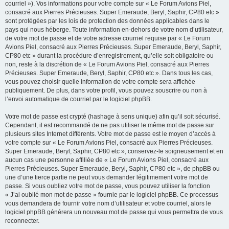
courriel »). Vos informations pour votre compte sur « Le Forum Avions Piel,
consacré aux Pierres Précieuses. Super Emeraude, Beryl, Saphir, CP80 etc »
sont protégées par les lois de protection des données applicables dans le
pays qui nous héberge. Toute information en-dehors de votre nom d’utilisateur,
de votre mot de passe et de votre adresse courriel requise par « Le Forum
Avions Piel, consacré aux Pierres Précieuses. Super Emeraude, Beryl, Saphir,
CP80 etc » durant la procédure d’enregistrement, qu’elle soit obligatoire ou
non, reste à la discrétion de « Le Forum Avions Piel, consacré aux Pierres
Précieuses. Super Emeraude, Beryl, Saphir, CP80 etc ». Dans tous les cas,
vous pouvez choisir quelle information de votre compte sera affichée
publiquement. De plus, dans votre profil, vous pouvez souscrire ou non à
l’envoi automatique de courriel par le logiciel phpBB.
Votre mot de passe est crypté (hashage à sens unique) afin qu’il soit sécurisé.
Cependant, il est recommandé de ne pas utiliser le même mot de passe sur
plusieurs sites Internet différents. Votre mot de passe est le moyen d’accès à
votre compte sur « Le Forum Avions Piel, consacré aux Pierres Précieuses.
Super Emeraude, Beryl, Saphir, CP80 etc », conservez-le soigneusement et en
aucun cas une personne affiliée de « Le Forum Avions Piel, consacré aux
Pierres Précieuses. Super Emeraude, Beryl, Saphir, CP80 etc », de phpBB ou
une d’une tierce partie ne peut vous demander légitimement votre mot de
passe. Si vous oubliez votre mot de passe, vous pouvez utiliser la fonction
« J’ai oublié mon mot de passe » fournie par le logiciel phpBB. Ce processus
vous demandera de fournir votre nom d’utilisateur et votre courriel, alors le
logiciel phpBB générera un nouveau mot de passe qui vous permettra de vous
reconnecter.