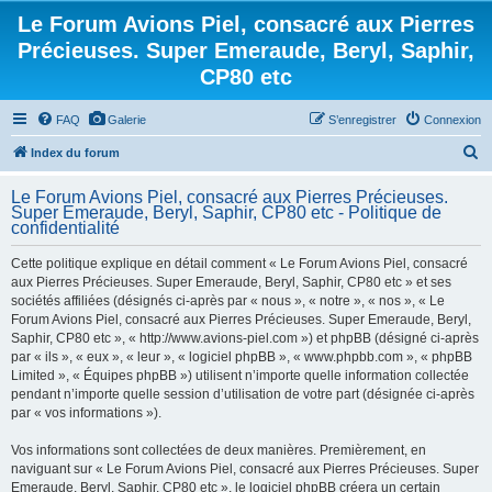
Le Forum Avions Piel, consacré aux Pierres
Précieuses. Super Emeraude, Beryl, Saphir,
CP80 etc
FAQ
Galerie
S’enregistrer
Connexion
R
Index du forum
e
Le Forum Avions Piel, consacré aux Pierres Précieuses.
c
Super Emeraude, Beryl, Saphir, CP80 etc - Politique de
confidentialité
h
e
Cette politique explique en détail comment « Le Forum Avions Piel, consacré
aux Pierres Précieuses. Super Emeraude, Beryl, Saphir, CP80 etc » et ses
r
sociétés affiliées (désignés ci-après par « nous », « notre », « nos », « Le
c
Forum Avions Piel, consacré aux Pierres Précieuses. Super Emeraude, Beryl,
h
Saphir, CP80 etc », « http://www.avions-piel.com ») et phpBB (désigné ci-après
par « ils », « eux », « leur », « logiciel phpBB », « www.phpbb.com », « phpBB
e
Limited », « Équipes phpBB ») utilisent n’importe quelle information collectée
r
pendant n’importe quelle session d’utilisation de votre part (désignée ci-après
par « vos informations »).
Vos informations sont collectées de deux manières. Premièrement, en
naviguant sur « Le Forum Avions Piel, consacré aux Pierres Précieuses. Super
Emeraude, Beryl, Saphir, CP80 etc », le logiciel phpBB créera un certain