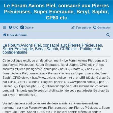
Le Forum Avions Piel, consacré aux Pierres
Précieuses. Super Emeraude, Beryl, Saphir,
CP80 etc
FAQ
Galerie
S’enregistrer
Connexion
R
Index du forum
e
Le Forum Avions Piel, consacré aux Pierres Précieuses.
c
Super Emeraude, Beryl, Saphir, CP80 etc - Politique de
confidentialité
h
e
Cette politique explique en détail comment « Le Forum Avions Piel, consacré
aux Pierres Précieuses. Super Emeraude, Beryl, Saphir, CP80 etc » et ses
r
sociétés affiliées (désignés ci-après par « nous », « notre », « nos », « Le
c
Forum Avions Piel, consacré aux Pierres Précieuses. Super Emeraude, Beryl,
h
Saphir, CP80 etc », « http://www.avions-piel.com ») et phpBB (désigné ci-après
par « ils », « eux », « leur », « logiciel phpBB », « www.phpbb.com », « phpBB
e
Limited », « Équipes phpBB ») utilisent n’importe quelle information collectée
r
pendant n’importe quelle session d’utilisation de votre part (désignée ci-après
par « vos informations »).
Vos informations sont collectées de deux manières. Premièrement, en
naviguant sur « Le Forum Avions Piel, consacré aux Pierres Précieuses. Super
Emeraude, Beryl, Saphir, CP80 etc », le logiciel phpBB créera un certain