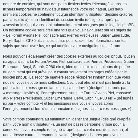
nombre de cookies, qui sont des petits fichiers textes téléchargés dans les
fichiers temporaires du navigateur Internet de votre ordinateur. Les deux
premiers cookies ne contiennent qu’un identifiant utilisateur (désigné ci-après
par « user-id ») et un identifiant de session invité (désigné ci-après par
« session-id »), qui vous sont automatiquement assignés par le logiciel phpBB.
Un troisième cookie sera créé une fois que vous naviguerez sur les sujets de
« Le Forum Avions Piel, consacré aux Pierres Précieuses. Super Emeraude,
Beryl, Saphir, CP80 etc » et est utilisé pour stocker les informations sur les
sujets que vous avez lus, ce qui améliore votre navigation sur le forum.
Nous pouvons également créer des cookies externes au logiciel phpBB tout en
naviguant sur « Le Forum Avions Piel, consacré aux Pierres Précieuses. Super
Emeraude, Beryl, Saphir, CP80 etc », bien que ceux-ci soient hors de portée
du document qui est prévu pour couvrir seulement les pages créées par le
logiciel phpBB. La seconde manière est de récupérer l’information que vous
nous envoyez et que nous collectons. Ceci peut être, et n’est pas limité à : la
publication de message en tant qu’utilisateur invité (désignée ci-après par
« messages invités »), l’enregistrement sur « Le Forum Avions Piel, consacré
aux Pierres Précieuses. Super Emeraude, Beryl, Saphir, CP80 etc » (désignée
ici par « votre compte ») et les messages que vous envoyez après
l’enregistrement et lors d’une connexion (désignés ici par « vos messages »).
Votre compte contiendra au minimum un identifiant unique (désigné ci-après
par « votre nom d’utilisateur »), un mot de passe personnel utilisé pour la
connexion à votre compte (désigné ci-après par « votre mot de passe »), et
une adresse courriel personnelle valide (désignée ci-après par « votre