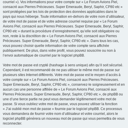
courriel »). Vos informations pour votre compte sur « Le Forum Avions Piel,
consacré aux Pierres Précieuses. Super Emeraude, Beryl, Saphir, CP80 etc »
sont protégées par les lois de protection des données applicables dans le
pays qui nous héberge. Toute information en-dehors de votre nom d’utilisateur,
de votre mot de passe et de votre adresse courriel requise par « Le Forum
Avions Piel, consacré aux Pierres Précieuses. Super Emeraude, Beryl, Saphir,
CP80 etc » durant la procédure d’enregistrement, qu’elle soit obligatoire ou
non, reste à la discrétion de « Le Forum Avions Piel, consacré aux Pierres
Précieuses. Super Emeraude, Beryl, Saphir, CP80 etc ». Dans tous les cas,
vous pouvez choisir quelle information de votre compte sera affichée
publiquement. De plus, dans votre profil, vous pouvez souscrire ou non à
l’envoi automatique de courriel par le logiciel phpBB.
Votre mot de passe est crypté (hashage à sens unique) afin qu’il soit sécurisé.
Cependant, il est recommandé de ne pas utiliser le même mot de passe sur
plusieurs sites Internet différents. Votre mot de passe est le moyen d’accès à
votre compte sur « Le Forum Avions Piel, consacré aux Pierres Précieuses.
Super Emeraude, Beryl, Saphir, CP80 etc », conservez-le soigneusement et en
aucun cas une personne affiliée de « Le Forum Avions Piel, consacré aux
Pierres Précieuses. Super Emeraude, Beryl, Saphir, CP80 etc », de phpBB ou
une d’une tierce partie ne peut vous demander légitimement votre mot de
passe. Si vous oubliez votre mot de passe, vous pouvez utiliser la fonction
« J’ai oublié mon mot de passe » fournie par le logiciel phpBB. Ce processus
vous demandera de fournir votre nom d’utilisateur et votre courriel, alors le
logiciel phpBB générera un nouveau mot de passe qui vous permettra de vous
reconnecter.